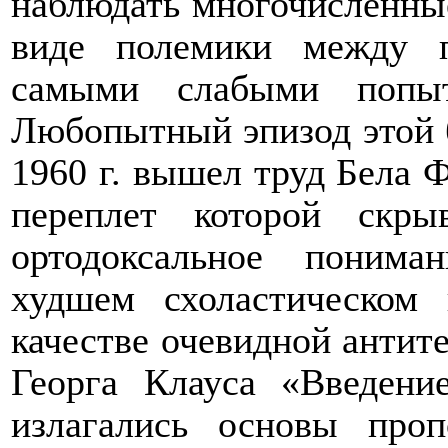
наблюдать многочисленные
виде полемики между 
самыми слабыми попыт
Любопытный эпизод этой б
1960 г. вышел труд Бела 
переплет которой скр
ортодоксальное поним
худшем схоластическом 
качестве очевидной антит
Георга Клауса «Введени
излагались основы проп