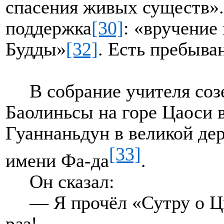
спасения живых существ».
поддержка
[30]
: «вручение
Будды»
[32]
. Есть пребыва
В собрание учителя соз
Баолиньсы на горе Цаоси 
Гуаннаньдун в великой де
[33]
имени Фа-да
.
Он сказал:
— Я прочёл «Сутру о Ц
раз!