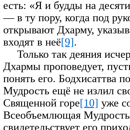
есть: «Я и будды на десят
— в ту пору, когда под ру
открывают Дхарму, указыва
входят в неё
[9]
.
Только так деяния исче
Дхармы проповедует, пуст
понять его. Бодхисаттва 
Мудрость ещё не излил св
Священной горе
[10]
уже со
Всеобъемлющая Мудрость 
свидетельствует его прихо