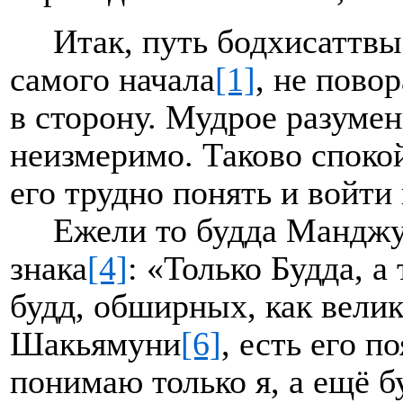
Итак, путь бодхисаттвы
самого начала
[1]
, не пово
в сторону. Мудрое разумен
неизмеримо. Таково споко
его трудно понять и войти 
Ежели то будда Мандж
знака
[4]
: «Только Будда, а
будд, обширных, как вели
Шакьямуни
[6]
, есть его п
понимаю только я, а ещё б