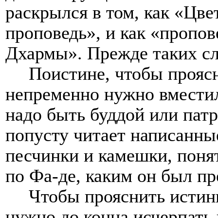
раскрылся в том, как «Цв
проповедь», и как «пропо
Дхармы». Прежде
таки
х с
Поистине, чтобы проясн
непременно нужно вмести
надо быть буддой или патр
попусту читает написанны
песчинки и камешки, понят
по Фа-де, каким он был пр
Чтобы прояснить исти
нужно до конца исчерпать 