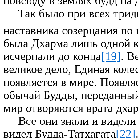
повсюду в землях будд на 
Так было при всех трид
наставника созерцания по
была Дхарма лишь одной к
исчерпали до конца
[19]
. В
великое дело, Единая кол
появляется в мире. Появля
обычай Будды, переданный
мир отворяются врата дха
Все они знали и видели
видел Будда-Татхагата
[22]