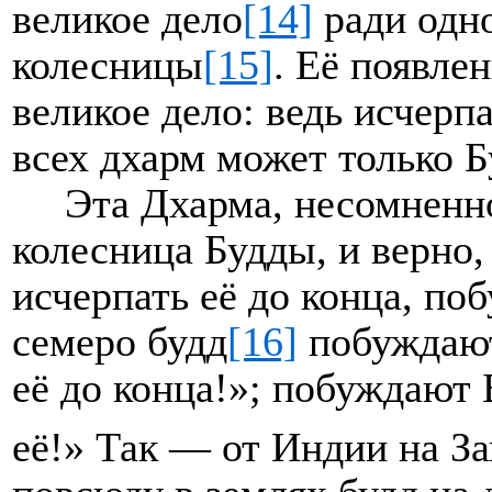
великое дело
[14]
ради одн
колесницы
[15]
. Её появлен
великое дело: ведь исчерп
всех дхарм может только Б
Эта Дхарма, несомненно
колесница Будды, и верно,
исчерпать её до конца, по
семеро будд
[16]
побуждают
её до конца!»; побуждают
её!» Так — от Индии на За