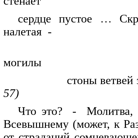
стенает
сердце пустое … Скр
налетая
-
могилы
стоны ветвей 
57)
Что это?
-
Молитва,
Всевышнему (может, к Раз
от страданий сомневающе