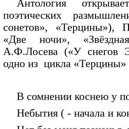
Антология открывае
поэтических размышле
сонетов», «Терцины»), П
«Две ночи», «Звёздна
А.Ф.Лосева («У снегов Э
одно из
цикла «Терцины»
В сомнении коснею у п
Небытия ( - начала и ко