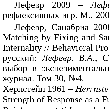
Лефевр 2009 –
Леф
рефлексивных игр. М., 200
Лефевр
,
Санабриа
200
Matching by Fixing and Sa
Internality // Behavioral Pr
русский:
Лефевр, В.А., 
выбор в экспериментальн
журнал. Том 30, №4.
Хернстейн
1961 –
Herrnste
Strength of Response as a F