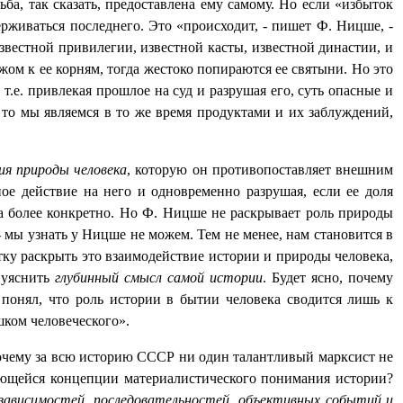
дьба, так сказать, предоставлена ему самому. Но если «избыток
ерживаться последнего. Это «происходит, - пишет Ф. Ницше, -
звестной привилегии, известной касты, известной династии, и
жом к ее корням, тогда жестоко попираются ее святыни. Но это
т.е. привлекая прошлое на суд и разрушая его, суть опасные и
то мы являемся в то же время продуктами и их заблуждений,
ия природы человека
, которую он противопоставляет внешним
ное действие на него и одновременно разрушая, если ее доля
ка более конкретно. Но Ф. Ницше не раскрывает роль природы
мы узнать у Ницше не можем. Тем не менее, нам становится в
ку раскрыть это взаимодействие истории и природы человека,
 уяснить
глубинный смысл самой истории
. Будет ясно, почему
 понял, что роль истории в бытии человека сводится лишь к
шком человеческого».
очему за всю историю СССР ни один талантливый марксист не
дающейся концепции материалистического понимания истории?
зависимостей, последовательностей
объективных событий и