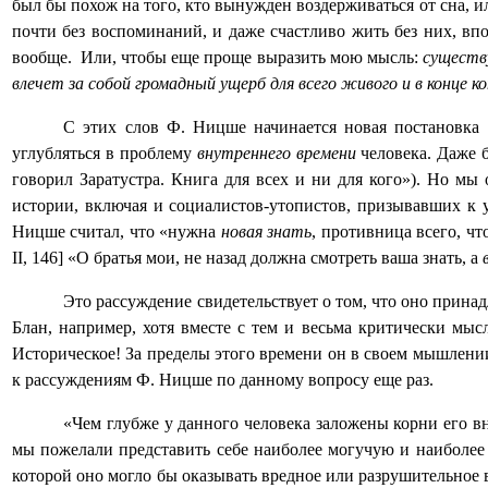
был бы похож на того, кто вынужден воздерживаться от сна, 
почти без воспоминаний, и даже счастливо жить без них, в
вообще.
Или, чтобы еще проще выразить мою мысль:
существ
влечет за собой громадный ущерб для всего живого и в конце ко
С этих слов Ф. Ницше начинается новая постановка
углубляться в проблему
внутреннего
времени
человека. Даже 
говорил Заратустра. Книга для всех и ни для кого»). Но м
истории, включая и социалистов-утопистов, призывавших к 
Ницше считал, что «нужна
новая знать
, противница всего, чт
II
, 146] «О братья мои, не назад должна смотреть ваша знать, а
Это рассуждение свидетельствует о том, что оно прина
Блан, например, хотя вместе с тем и весьма критически м
Историческое! За пределы этого времени он в своем мышлении
к рассуждениям Ф. Ницше по данному вопросу еще раз.
«Чем глубже у данного человека заложены корни его вн
мы пожелали представить себе наиболее могучую и наиболее н
которой оно могло бы оказывать вредное или разрушительное в