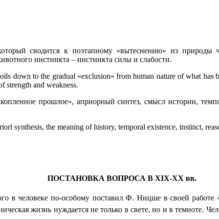
который сводится к поэтапному «вытеснению» из природы ч
ивотного инстинкта – инстинкта силы и слабости.
boils down to the gradual «exclusion» from human nature of what has bee
 of strength and weakness.
ленное прошлое», априорный синтез, смысл истории, темпора
i synthesis, the meaning of history, temporal existence, instinct, reas
ПОСТАНОВКА ВОПРОСА В
XIX
-
XX
вв.
о в человеке по-особому поставил Ф. Ницше в своей работе «
ническая жизнь нуждается не только в свете, но и в темноте. Ч