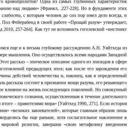
го кровопролития? Одна из самых глубинных характеристик
иранию над людьми» [Франкл, .227-228]. Но в фундаменте этих
 слабости
, с которым человек до сих пор имел дело всегда, и
, Пол Фейерабенд в своей работе «Прощай разум» утверждает,
2010, 257-264]. Как тут не вспомнить гегелевский «инстинкт
тимся еще и к весьма глубокому рассуждению А.Н. Уайтхеда из
сфере мышления. Оно осуществлялось всеми народами Западной
тот рассказ – эпическое описание одного из эпизодов в сфере
риготовлений предыдущих эпох; как после его зарождения его
ичины действий человечества и, наконец, как в определенный
аль рассказа состоит в признании мощи разума, его решающего
бокое влияние на жизнь последующих поколений. Но совокупный
ловеческого сознания, осуществленным в течение длительного
тоге – правителями мира» [Уайтхед 1990, 271]. Если история
яния» «великих завоевателей», которые главным образом лишь
вердились бы еще раньше, хотя сослагательное наклонение в
 мировой религии, завершив «свою метафизику введением