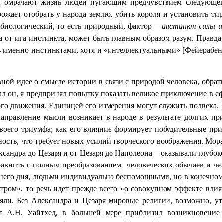
а и омрачают жизнь людей пугающим предчувствием следующе
рожает отобрать у народа землю, убить короля и установить т
биологический, то есть природный, фактор –
инстинкт силы и
а от ига инстинкта, может быть главным образом разум. Правда
именно инстинктами, хотя и «интеллектуальными» [Фейерабенд 
вной идее о смысле истории в связи с природой человека, обра
сал он, я предпринял попытку показать великое приключение в 
о движения. Единицей его измерения могут служить полвека. Э
направление мысли возникает в народе в результате долгих п
своего триумфа; как его влияние формирует побудительные пр
ость, что требует новых усилий творческого воображения. Мор
ександра до Цезаря и от Цезаря до Наполеона – оказывали глу
сравнить с полным преобразованием
человеческих обычаев и че
его дня, людьми индивидуально беспомощными, но в конечном и
тром», то речь идет прежде всего «о совокупном эффекте вли
ляли. Без Александра и Цезаря мировые религии, возможно, ут
ет А.Н. Уайтхед, в большей мере приблизил возникновение