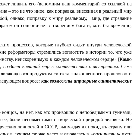
 может лишить его (вспомним наш комментарий со ссылкой на
на – это не что иное, как поправка, внесенная в реальный мир
й, однако, поправку к миру реальному, - мир, где страдание
азом он соперничает с творением бога и, хотя бы временно,
ких процессов, которые глубоко сидят внутри человеческой
кие реформаторы стремились воплотить в истории то, что уже
оинству, неискоренимую в каждом человеческом сердце» [Камю
у,
создает внешний мир
в соответствии с внутренним
. Сама
, являющегося продуктом синтеза «накопленного прошлого» и
 следующем вопросе:
как возможны априорные синтетические
е концов, на нет, как это произошло с непобедимыми гуннами,
и ее, были несовместимы с творческой природой человека. Не
рческих личностей в СССР, вынуждая их покидать страну или
кция
в лучшем случае часто заключалась в
«расчищении
» пути