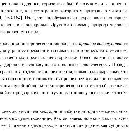
уществовало для нее, горизонт ее был бы замкнут и закончен, и
положение, к рассмотрению которого я приглашаю читателя:
I
,. 163-164]. Итак, эта «необузданная натура» «все прошедшее,
сказать, в свою кровь». Другими словами, природа человека
-таки ответа не дал.
ированное историческое прошлое, а не
прошлое как внутреннее
ы, внутреннее время он и называет неисторическим элементом,
в известных пределах неисторически более важной и более
, здоровое и великое, нечто подлинно человеческое… Правда,
равнения, отделения и соединения, только благодаря тому, что
даря способности использовать прошедшее для жизни и бывшее
з упомянутой оболочки неисторического он никогда бы не начал
 войдя предварительно в туманную полосу неисторического?»
овек делается человеком; но в избытке истории человек снова
веческого существования». Как мы знаем, добавим мы, согласно
шее. И именно здесь разворачивается специфическая сущность