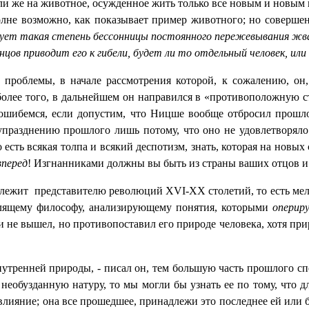
или же на животное, осужденное жить только все новым и новы
полне возможно, как показывает пример животного; но соверш
ует такая степень бессонницы постоянного пережевывания жвач
нцов приводит его к гибели, будет ли то отдельный человек, или
проблемы, в начале рассмотрения которой, к сожалению, он,
более того, в дальнейшем он направился в «противоположную с
ы ошибемся, если допустим, что Ницше вообще отбросил прошл
упразднению прошлого лишь потому, что оно не удовлетворяло
о есть всякая толпа и всякий деспотизм, знать, которая на нов
вперед
! Изгнанниками должны вы быть из страны ваших отцов и
длежит
представителю революций
XVI
-
XX
столетий, то есть м
ыслящему философу, анализирующему понятия, которыми
оперир
 не вышел, но противопоставил его природе человека, хотя при
утренней природы, - писал он, тем большую часть прошлого спо
еобузданную натуру, то мы могли бы узнать ее по тому, что д
лияние; она все прошедшее, принадлежи это последнее ей или б