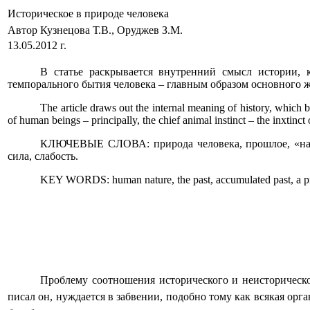
Историческое в природе человека
Автор Кузнецова Т.В., Оруджев З.М.
13.05.2012 г.
В статье раскрывается внутренний смысл истории, 
темпорального бытия человека – главным образом основного ж
The article draws out the internal meaning of history, which 
of human beings – principally, the chief animal instinct – the inxtinct
КЛЮЧЕВЫЕ СЛОВА: природа человека, прошлое, «накоп
сила, слабость.
KEY WORDS: human nature, the past, accumulated past, a prior
Проблему соотношения исторического и неисторическог
писал он, нуждается в забвении, подобно тому как всякая орга