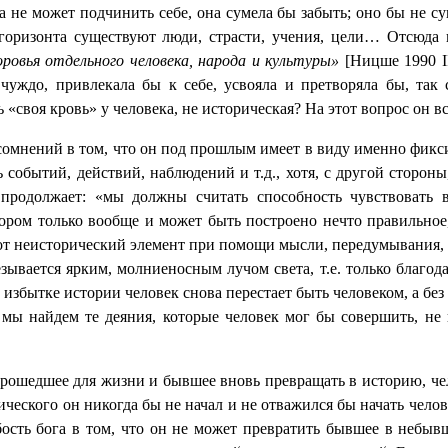
ура не может подчинить себе, она сумела бы забыть; оно бы не с
 горизонта существуют люди, страсти, учения, цели… Отсюда 
оровья отдельного человека, народа и культуры»
[Ницше 1990
I
уждо, привлекала бы к себе, усвояла и претворяла бы, так 
«своя кровь» у человека, не историческая? На этот вопрос он все
омнений в том, что он под прошлым имеет в виду именно фикс
ь событий, действий, наблюдений и т.д., хотя, с другой сторон
 продолжает: «мы должны считать способность чувствовать 
тором только вообще и может быть построено нечто правильное
тот неисторический элемент при помощи мысли, передумывания, с
ывается ярким, молниеносным лучом света, т.е. только благо
в избытке истории человек снова перестает быть человеком, а бе
е мы найдем те деяния, которые человек мог бы совершить, не
прошедшее для жизни и бывшее вновь превращать в историю, чел
ического он никогда бы не начал и не отважился бы начать чело
бость бога в том, что он не может превратить бывшее в небыв