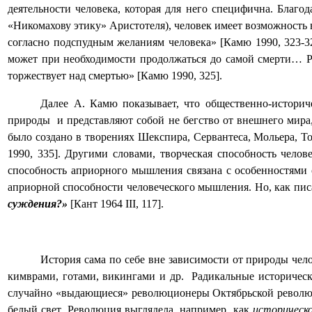
деятельности человека, которая для него специфична. Благ
«Никомахову этику» Аристотеля), человек имеет возможность в
согласно подспудным желаниям человека» [Камю 1990, 323-32
может при необходимости продолжаться до самой смерти… Ро
торжествует над смертью» [Камю 1990, 325].
Далее А. Камю показывает, что общественно-историч
природы
и представляют собой не бегство от внешнего мира
было создано в творениях Шекспира, Сервантеса, Мольера, Т
1990, 335]. Другими словами, творческая способность чело
способность априорного мышления связана с особенностями 
априорной способности человеческого мышления. Но, как писа
суждения?»
[
Кант 1964
III
, 117].
История сама по себе вне зависимости от природы чело
кимврами, готами, викингами и др.
Радикальные историческ
случайно «выдающиеся» революционеры Октябрьской революци
белый свет. Революция выглядела, например, как
историческ