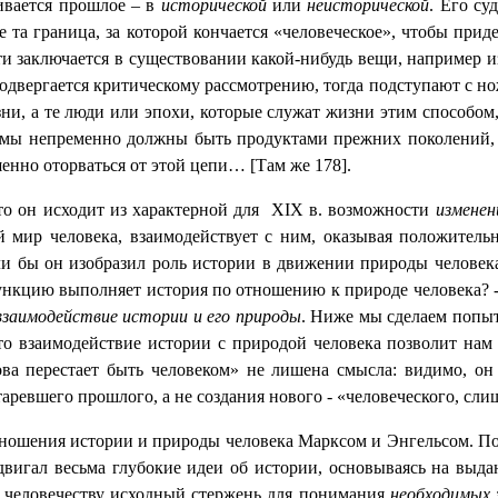
ливается прошлое – в
исторической
или
неисторической
. Его су
е та граница, за которой кончается «человеческое», чтобы прид
сти заключается в существовании какой-нибудь вещи, например и
подвергается критическому рассмотрению, тогда подступают с но
ни, а те люди или эпохи, которые служат жизни этим способом, 
 мы непременно должны быть продуктами прежних поколений, 
енно оторваться от этой цепи… [Там же 178].
 он исходит из характерной для
XIX
в. возможности
изменен
й мир человека, взаимодействует с ним, оказывая положитель
сли бы он изобразил роль истории в движении природы челове
ункцию выполняет история по отношению к природе человека? - 
взаимодействие истории и его природы
. Ниже мы сделаем попыт
то взаимодействие истории с природой человека позволит нам
ва перестает быть человеком» не лишена смысла: видимо, он
таревшего прошлого, а не создания нового - «человеческого, сли
отношения истории и природы человека Марксом и Энгельсом. П
ыдвигал весьма глубокие идеи об истории, основываясь на вы
о человечеству исходный стержень для понимания
необходимых 