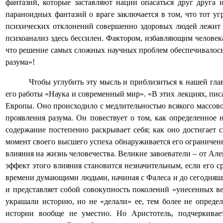
фантазий, которые заставляют нации опасаться друг друг
параноидных фантазий о враге заключается в том, что тот уг
психических отклонений совершенно здоровых людей лежит 
психоанализ здесь бессилен. Фактором, избавляющим человек
что решение самых сложных научных проблем обеспечивалось 
разума»!
Чтобы углубить эту мысль и приблизиться к нашей гла
его работы «Наука и современный мир». «В этих лекциях, пи
Европы. Оно происходило с медлительностью всякого массовог
проявления разума. Он повествует о том, как определенное 
содержание постепенно раскрывает себя; как оно достигает 
момент своего высшего успеха обнаруживается его ограниченн
влияния на жизнь человечества. Великие завоеватели – от Ал
эффект этого влияния становится незначительным, если его 
времени думающими людьми, начиная с Фалеса и до сегодняшн
и представляет собой совокупность поколений «унесенных ве
украшали историю, но не «делали» ее, тем более не опреде
истории вообще не уместно. Но Аристотель, подчеркива