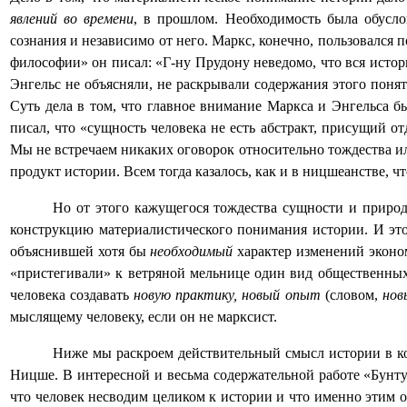
явлений во времени
, в прошлом. Необходимость была обусло
сознания и независимо от него. Маркс, конечно, пользовался
философии» он писал: «Г-ну Прудону неведомо, что вся истор
Энгельс не объясняли, не раскрывали содержания этого понят
Суть дела в том, что главное внимание Маркса и Энгельса 
писал, что «сущность человека не есть абстракт, присущий 
Мы не встречаем никаких оговорок относительно тождества ил
продукт истории. Всем тогда казалось, как и в ницшеанстве, 
Но от этого кажущегося тождества сущности и природ
конструкцию материалистического понимания истории. И это
объяснившей хотя бы
необходимый
характер изменений экон
«пристегивали» к ветряной мельнице один вид общественных
человека создавать
новую практику, новый опыт
(словом,
нов
мыслящему человеку, если он не марксист.
Ниже мы раскроем действительный смысл истории в ко
Ницше. В интересной и весьма содержательной работе «Бунту
что человек несводим целиком к истории и что именно этим о