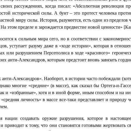
 своих рассуждениях, когда писал: «Абсолютная революция пр
стой исторической силы. А бунт – это протест человека проти
астной миру силы. История, разумеется, есть один из предело
 На этом пределе и зарождается предвестие новой ценности» [Ка
осится к сильным мира сего, но в соответствии с закономернос
в, уступает разуму даже в «ходе истории», которая в отношен
ах или разрушением Персеполиса в ходе «красивого» героическ
своих анти-Александров, которым предстоит вновь завязать гор
 анти-Александров». Наоборот, в истории часто побеждали (хотя
Однако многие «средние» (в массе), как сказал бы Ортега-и-Гас
ак и «избранные», хотя и в иной форме, иным способом и на ин
«средняя личность» в массе все-таки представляет и природу ч
лем.
 нации создавать оружие разрушения, которое в настоящее
 и приводит к тому, что они становятся готовыми жертвовать