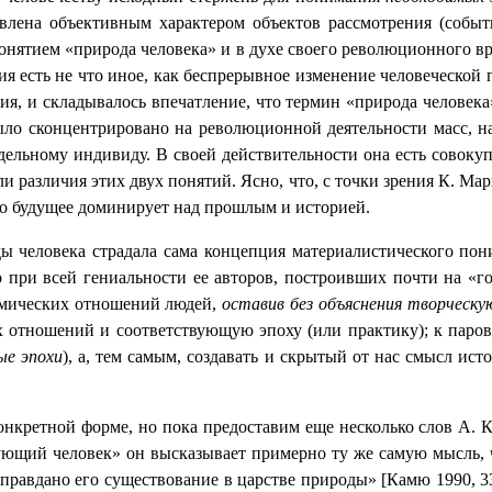
влена объективным характером объектов рассмотрения (событи
 понятием «природа человека» и в духе своего революционного 
ия есть не что иное, как беспрерывное изменение человеческой
ия, и складывалось впечатление, что термин «природа человека
было сконцентрировано на революционной деятельности масс, 
отдельному индивиду. В своей действительности она есть сово
и различия этих двух понятий. Ясно, что, с точки зрения К. Ма
что будущее доминирует над прошлым и историей.
ы человека страдала сама концепция материалистического пон
 при всей гениальности ее авторов, построивших почти на «г
омических отношений людей,
оставив без объяснения творческу
 отношений и соответствующую эпоху (или практику); к парово
ые эпохи
), а, тем самым, создавать и скрытый от нас смысл ист
нкретной форме, но пока предоставим еще несколько слов А.
ющий человек» он высказывает примерно ту же самую мысль, ч
правдано его существование в царстве природы» [Камю 1990, 3