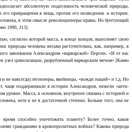
едполагает абсолютную податливость человеческой природы,
в его превращения в вещь, против его низведения
к истории.
в человека, в этом смысле революционеры правы. Но бунтующий
мю 1990, 313].
тью, согласно которой масса, в конце концов, выполняет свою
ии природы человека весьма расточительна, как, например, в
ого завоевания Александром «варварской» Персии. «И от нас
диев узел цивилизации, разрубленный варварским мечом» [Камю
 и не навсегда) легионеры, якобинцы, «вожди наций» и т.д. Но
сет, чаще поддерживали в истории Александров, нежели «анти-
ом уровне. Масса, в основном, внутренне связана с историей и
еловека, хотя и не в достаточной степени. Больше того, она не
 время способно уничтожить планету? Более точно, каков
 своими гражданами в кровопролитных войнах? Какова природа