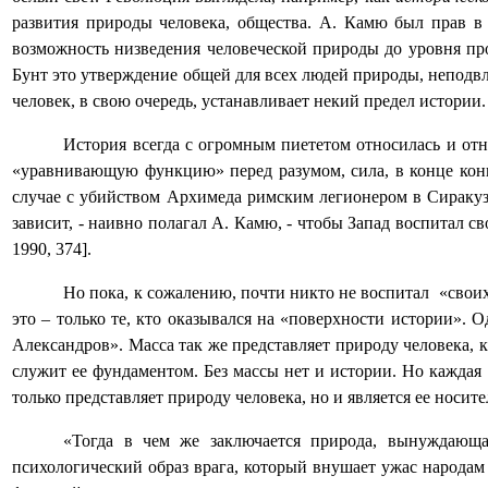
развития природы человека, общества. А. Камю был прав в
возможность низведения человеческой природы до уровня про
Бунт это утверждение общей для всех людей природы, неподвл
человек, в свою очередь, устанавливает некий предел истории.
История всегда с огромным пиететом относилась и отн
«уравнивающую функцию» перед разумом, сила, в конце концо
случае с убийством Архимеда римским легионером в Сиракуз
зависит, - наивно полагал А. Камю, - чтобы Запад воспитал 
1990, 374].
Но пока, к сожалению, почти никто не воспитал
«своих
это – только те, кто оказывался на «поверхности истории». 
Александров». Масса так же представляет природу человека, к
служит ее фундаментом. Без массы нет и истории. Но каждая
только представляет природу человека, но и является ее носите
«Тогда в чем же заключается природа, вынуждающая
психологический образ врага, который внушает ужас народам