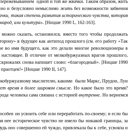
м пережевыванием
одной и той же жвачки. Таким образом, жить
енно и безусловно немыслимо
жить
без возможности забвения
ки, такая степень развития исторического чувства, которая
 народ, или культура»
. [Ницше 1990
I
., 162-163].
 можно сказать, остановился, вместо того чтобы продолжать
торону» в будущее как антипод прошлого (см. его работу «Так
ое во имя будущего, как это делали многие революционеры в
 настоящее. В отличие от мелкобуржуазных врагов прошлого,
ых скрижалях снова напишет слово: «благородный». [Ницше 1990
 праотцев!» [Ницше 1990
II
, 147].
елкобуржуазному мыслителю, какими
были Маркс, Прудон, Луи
ует время в более широком смысле
. Но какое было это время?
рода человека сама связана с историей
внутренне.
Но вернемся
собен он усвоить себе или переработать по-своему; и если бы
ля нее историческое чувство не имело бы никакой границы, за
удь оно совершенно ей чуждо, привлекала бы к себе, усвояла и