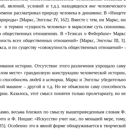
й, явлений, условий и т.д.), находящихся
вне
человеческого
времени рассматривал природу человека в динамике. В «Нищете
 природы» [Маркс, Энгельс
IV
, 162]. Вместе с тем, ни Маркс, ни
»
и термин «сущность человека» в марксизме суть синонимы.
на общественных отношениях. В «Тезисах о Фейербахе» Маркс
купность всех общественных отношений» [Маркс, Энгельс
III
, 3].
ркса, и по существу «совокупность общественных отношений» -
имания истории. Отсутствие этого различения упрощало саму
олом месте» грандиозную конструкцию человеческой истории,
ю способность людей в истории
. Маркс и Энгельс убедительно
й машине – другой и т.д. Но не объяснили саму способность
ории. Казалось, этот смысл понятен только пролетариату, но не
 Камю, весьма близких по смыслу вышеприведенным словам Ф.
то и Ф. Ницше: «Искусство учит нас, по меньшей мере, тому,
35]. Особенно это в явной форме обнаруживается в творческой