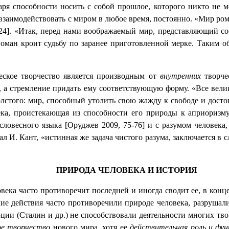
одаря способности носить с собой прошлое, которого никто не
заимодействовать с миром в любое время, постоянно. «Мир рома
4]. «Итак, перед нами воображаемый мир, представляющий собо
ман кроит судьбу по заранее приготовленной мерке. Таким обр
еское творчество является производным от
внутренних
творчес
, а стремление придать ему соответствующую форму. «Все вели
олстого: мир, способный утолить свою жажду к свободе и дост
века, проистекающая из способности его природы к априоризм
словесного языка [Оруджев 2009, 75-76] и с разумом человека
л И. Кант, «истинная же задача чистого разума, заключается в
ПРИРОДА ЧЕЛОВЕКА И ИСТОРИЯ
века часто противоречит последней и иногда сводит ее, в конц
ие действия часто противоречили природе человека, разрушал
и (Сталин и др.) не способствовали деятельности многих тво
ое творчество
нового мира, хотя ее
действительная роль и фун