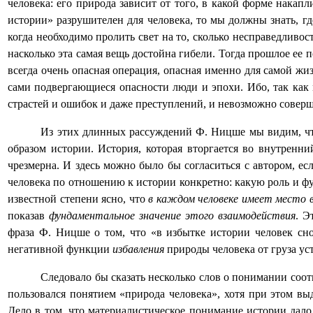
человека: его природа зависит от того, в какой форме накап
истории» разрушителен для человека, то мы должны знать, гд
когда необходимо пролить свет на то, сколько несправедливо
насколько эта самая вещь достойна гибели. Тогда прошлое ее 
всегда очень опасная операция, опасная именно для самой жиз
сами подвергающиеся опасности люди и эпохи. Ибо, так как
страстей и ошибок и даже преступлений, и невозможно соверш
Из этих длинных рассуждений Ф. Ницше мы видим, что
образом истории. История, которая вторгается во внутренни
чрезмерна. И здесь можно было бы согласиться с автором, е
человека по отношению к истории конкретно: какую роль и ф
известной степени ясно, что
в каждом человеке имеет место
показав
фундаментальное значение этого
взаимодействия
. Э
фраза Ф. Ницше о том, что «в избытке истории человек сно
негативной функции
избавления
природы человека от груза ус
Следовало бы сказать несколько слов о понимании со
пользовался понятием «природа человека», хотя при этом в
Дело в том, что материалистическое понимание истории дал