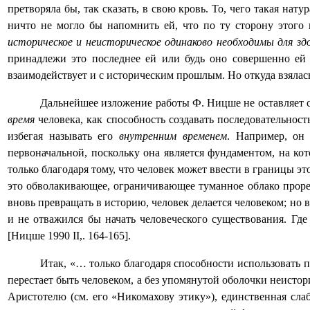
претворяла бы, так сказать, в свою кровь. То, чего такая нат
ничто не могло бы напомнить ей, что по ту сторону этого
историческое и неисторическое одинаково необходимы для зд
принадлежи это последнее ей или будь оно совершенно ей ч
взаимодействует и с историческим прошлым. Но откуда взялась 
Дальнейшее изложение работы Ф. Ницше не оставляет с
время
человека, как способность создавать последовательност
избегая называть его
внутренним временем
. Например, он
первоначальной, поскольку она является фундаментом, на ко
только благодаря тому, что человек может ввести в границы э
это обволакивающее, ограничивающее туманное облако прорез
вновь превращать в историю, человек делается человеком; но 
и не отважился бы начать человеческого существования. Гд
[Ницше 1990
II
,. 164-165].
Итак, «… только благодаря способности использовать 
перестает быть человеком, а без упомянутой оболочки неистор
Аристотелю (см. его «Никомахову этику»), единственная сла