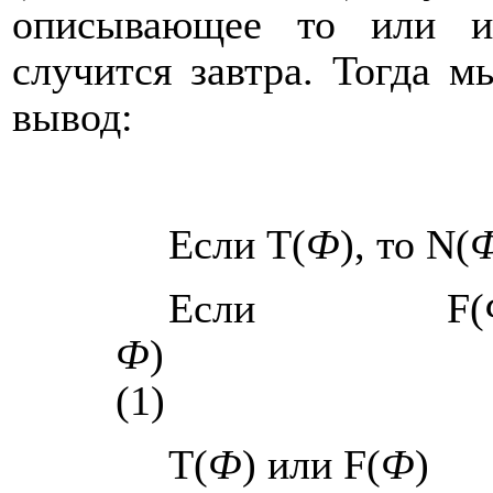
описывающее то или и
случится завтра. Тогда 
вывод:
Если
T
(
Ф
), то
N
(
Если
F
(
Ф
)
(1)
T
(
Ф
) или
F
(
Ф
)