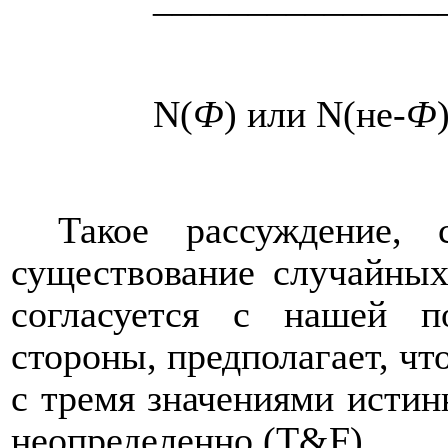
N
(
Ф
) или
N
(не-
Ф
Такое рассуждение, 
существование случайных
согласуется с нашей п
стороны, предполагает, чт
с тремя значениями истин
неопределенно (
T
&
F
).