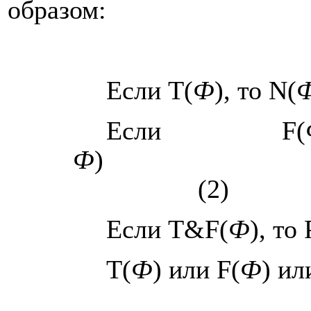
образом:
Если
T
(
Ф
), то
N
(
Если
F
(
Ф
)
(2)
Если
T
&
F
(
Ф
), то
T
(
Ф
) или
F
(
Ф
) и
_______________