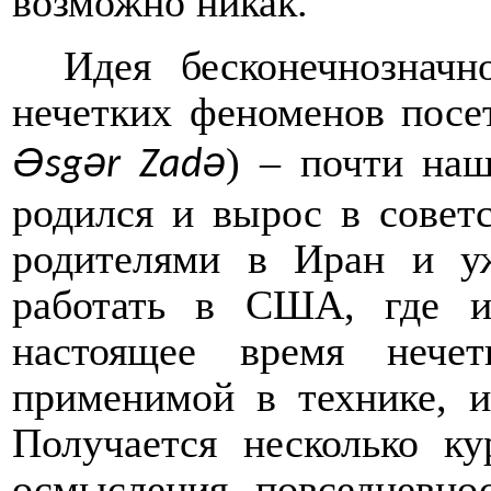
возможно никак.
Идея бесконечнозначн
нечетких феноменов посе
Ə
ə
ə
) – почти наш
sg
r Zad
родился и вырос в советс
родителями в Иран и у
работать в США, где и
настоящее время нечет
применимой в технике, и
Получается несколько ку
осмысления повседневно