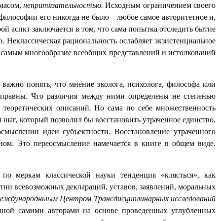
рмасом,
непритязательностью.
Исходным ограничением своего
философии его никогда не было – любое самое авторитетное и,
ой аспкт заключается в том, что сама попытка отследить бытие
. Неклассическая рациональность ослабляет экзистенциальное
 самым многообразие всеобщих представлений и истолкований
важно понять, что мнение эколога, психолога, философа или
но-правны. Что различия между ними определены не степенью
 теоретических описаний. Но сама по себе множественность
 шаг, который позволил бы восстановить утраченное единство,
осмыслении идеи субъектности. Восстановление утраченного
тном. Это переосмысление намечается в книге в общем виде.
по меркам классической науки тенденция «клясться», как
тни всевозможных деклараций, уставов, заявлений, моральных
еждународныым Центром Трансдисциплинарных исследований
анной самими авторами на основе проведенных углубленных