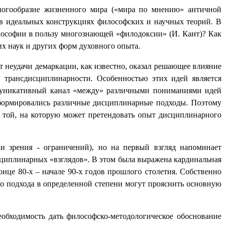
многообразие жизненного мира («мира по мнению» античной
 в идеальных конструкциях философских и научных теорий. В
лософии в пользу многознающей «филодоксии» (И. Кант)? Как
х наук и других форм духовного опыта.
т неудачи демаркации, как известно, оказал решающее влияние
 трансдисциплинарности. Особенностью этих идей является
муникативный канал «между» различными пониманиями идей
е формировались различные дисциплинарные подходы. Поэтому
от той, на которую может претендовать опыт дисциплинарного
и зрения - ограничений), но на первый взгляд напоминает
исциплинарных «взглядов». В этом была выражена кардинальная
нце 80-х – начале 90-х годов прошлого столетия. Собственно
о подхода в определенной степени могут прояснить основную
еобходимость дать философско-методологическое обоснование