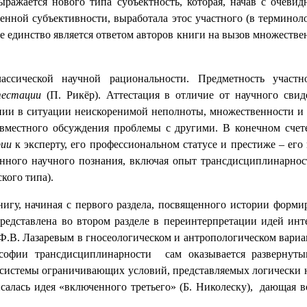
ажается нового типа субъектность, которая, начав с очевид
нной субъективности, выработала этос участного (в терминоло
е единство является ответом авторов книги на вызов множестве
классической научной рациональности. Предметность участ
ттестации
(П. Рикёр). Аттестация в отличие от научного сви
ении в ситуации неискоренимой неполноты, множественности и 
вместного обсуждения проблемы с другими. В конечном счете 
рии
к эксперту, его профессиональном статусе и престиже – его 
нного научного познания, включая опыт трансдисциплинарност
кого типа).
нигу, начиная с первого раздела, посвященного истории форм
едставлена во втором разделе в переинтерпретации идей инте
В. Лазаревым в гносеологическом и антропологическом вариан
ософии трансдисциплинарности
сам оказывается развернут
 системы ограничивающих условий, представляемых логически 
салась идея «включенного третьего» (Б. Николеску),
дающая в