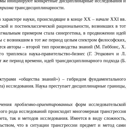
лемы инициируют конкретные дисциплинарные исследования и
тризма
трансдисциплинарности.
 характере науки, происходящие в конце
XX
– начале
XXI
вв.
ской и постнеклассической рациональности, возникших в тот
игмальным примером стала синергетика, в продвижении идей
ны с возникшим в тот же период целым спектром философских,
ся авторы – второй тип производства знаний (
М. Гиббонс, Х.
о триплекса наука-правительство-бизнес (
Г. Этцкович и Л.
т же период времени, идей трансдисциплинарного подхода (Б.
уктурами «общества знаний») – гибридом фундаментального
та) исследования. Наука преступает дисциплинарные границы,
начения
проблемно-ориентированных
форм исследовательской
ного рода исследований происходит многомерная трансгрессия
та, так и методов исследования. Имеется в виду сложность,
ьством, что в ситуации трансгрессии предмет и метод сами