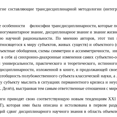
угие составляющие трансдисциплинарной методологии (интегр
е особенности
философии трансдисциплинарности, которые 
циогуманитарное знание, дисциплинарное знание и знание жизн
ю научной рациональности. По мнению авторов, этот тип н
тносящегося к миру субъектов, живых существ) и объектного 
бъектные обобщения, схемы симметрии и ассимметричности,
ин
я в себя а) синхронно-диахронные изменения самих субъектно-
 универсальности, практического и теоретического, истинног
дисциплинарности, изложенной в книге, и продолжающей свое
всеобщность полубожественного субъекта классической науки, 
у субъекту мыслить в ситуациях перманентного кризиса и неус
. Делёз), выстраивая тем самым ответственные отношения с мир
иги приводят свою соответствующую новым тенденциям
XXI
T
), которая ими была описана и истолкована в первом разде
ий сдвиг дисциплинарного научного знания в область объемл