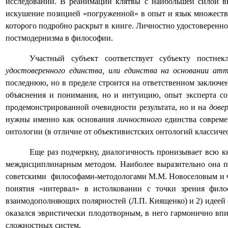
исследований. В реанимации клятвы с наибольшей силой выр
искушение позицией «погруженной» в опыт и язык множестве
которого подробно раскрыт в книге. Личностно удостоверенно
постмодернизма в философии.
Участный субъект соответствует субъекту постне
удостоверенного единства, или единства на основании а
последнюю, но в пределе строится на ответственном заключ
объяснения и понимания, но и интуицию, опыт эксперта со
продемонстрированной очевидности результата, но и на
дове
нужны именно как основания
личностного
единства совреме
онтологии (в отличие от объективистских онтологий классичес
Еще раз подчеркну, диалогичность пронизывает всю к
междисциплинарным методом. Наиболее выразительно она пр
советскими
философами-методологами М.М. Новоселовым и Ф.
понятия «интервал» в истолковании с точки зрения фил
взаимодополняющих полярностей (Л.П. Киященко) и 2) идеей
оказался эвристически плодотворным, в него гармонично впи
сложностных систем.