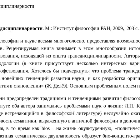
исциплинарности
дисциплинарности
. М.: Институт философии РАН, 2009,
203 с.
лософии и науке весьма многоголосно, предоставляя возможно
в. Рецензируемая книга занимает в этом многообразии исто
твования, исходящей из опыта трансдисциплинарности. Автор
дологии (в книге присутствует несколько интересных вар
фствования. Хотелось бы подчеркнуть, что проблема трансд
новейших тенденций развития науки, и как разработка ориги
тия в становлении» (Ж. Делёз). Основным проблемным полем пр
ни предопределен традициями и тенденциями развития филосо
итуте оба автора занимались проблемами наук о жизни: Л.П. 
е встречающийся в философской литературе) неслучайно ока
новость семантики, выраженную в античной философии в допол
ия, в то время как
bios
– на жизнь окультуренную, «политичес
еченная семантическая двуплановость образует био-концепто-г