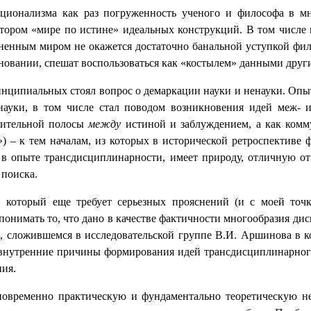
рационализма как раз погруженность ученого и философа в 
отором «мире по истине» идеальных конструкций. В том числе
ненным миром не окажется достаточно банальной уступкой фи
новании, спешат воспользоваться как «костылем» данными други
инципиальных стоял вопрос о демаркации науки и ненауки. Опы
ауки, в том числе стал поводом возникновения идей меж- и
лительной полосы
между
истиной и заблуждением, а как ком
») – к тем началам, из которых в исторической ретроспектив
тся в опыте трансдисциплинарности, имеет природу, отличную 
 поиска.
 который еще требует серьезных прояснений (и с моей точк
понимать то, что дано в качестве фактичности многообразия д
 сложившемся в исследовательской группе В.И. Аршинова в ко
 внутренние причины формирования идей трансдисциплинарног
ия.
дновременно практическую и фундаментально
теоретическую н