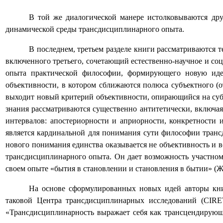
В той же диалогической манере истолковываются др
динамической среды трансдисциплинарного опыта.
В последнем, третьем разделе книги рассматриваются т
включенного третьего, сочетающий естественно-научное и со
опыта практической философии, формирующего новую иде
объективности, в котором сближаются полюса субъектного (о
выходит новый критерий объективности, опирающийся на су
знания рассматриваются существенно антитетически, включа
интервалов: апостериорности и априорности, конкретности и
является кардинальной для понимания сути философии транс
нового понимания единства оказывается не объективность и 
трансдисциплинарного опыта. Он дает возможность участном
своем опыте «бытия в становлении и становления в бытии» (Ж
На основе сформулированных новых идей авторы кн
таковой Центра трансдисциплинарных исследований (
CIRE
«Трансдисциплинарность выражает себя как трансцендирующ