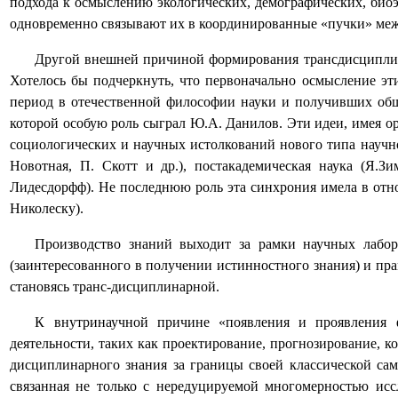
подхода к осмыслению экологических, демографических, би
одновременно связывают их в координированные «пучки» меж
Другой внешней причиной формирования трансдисциплин
Хотелось бы подчеркнуть, что первоначально осмысление эт
период в отечественной философии науки и получивших общ
которой особую роль сыграл Ю.А. Данилов. Эти идеи, имея о
социологических и научных истолкований нового типа научно
Новотная, П. Скотт и др.)
, постакадемическая наука (Я.Зи
Лидесдорфф). Не последнюю роль эта синхрония имела в отно
Николеску).
Производство знаний выходит за рамки научных лабор
(заинтересованного в получении истинностного знания) и пр
становясь транс-дисциплинарной.
К внутринаучной причине «появления и проявления ф
деятельности, таких как проектирование, прогнозирование, 
дисциплинарного знания за границы своей классической сам
связанная не только с нередуцируемой многомерностью исс