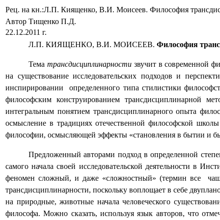
Рец. на кн.:Л.П. Киященко, В.И. Моисеев. Философия трансд
Автор Тищенко П.Д.
22.12.2011 г.
Л.П. КИЯЩЕНКО, В.И. МОИСЕЕВ.
Философия транс
Тема
трансдисциплинарности
звучит в современной фи
на существование исследовательских подходов и перспекти
инспирировании
определенного типа стилистики философс
философским конструированием трансдисциплинарной мето
интегральным понятием трансдисциплинарного опыта филосо
осмысление в традициях отечественной философской школы 
философии, осмысляющей эффекты «становления в бытии и бы
Предложенный авторами подход в определенной степе
самого начала своей исследовательской деятельности в Инст
феномен сложный, и даже «сложностный» (термин все
чащ
трансдисциплинарности, поскольку воплощает в себе двупла
на природные, животные начала человеческого существован
философа. Можно сказать, используя язык авторов, что отм