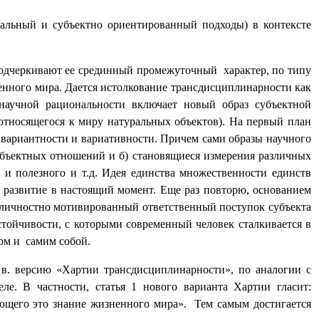
альный и субъектно ориентированный подходы) в контексте
подчеркивают ее срединный промежуточный
характер, по типу
енного мира. Дается истолкование трансдисциплинарности как
аучной рациональности включает новый образ субъектной
(относящегося к миру натуральных объектов). На первый план
вариантности и вариативности. Причем сами образы научного
объектных отношений и б) становящиеся измерения различных
о и полезного и т.д. Идея единства множественности единств
 развитие в настоящий момент. Еще раз повторю, основанием
а личностно мотивированный ответственный поступок субъекта
тойчивости, с которыми современный человек сталкивается в
ом и
самим собой.
в. версию «Хартии трансдисциплинарности», по аналогии с
ле. В частности, статья 1 нового варианта Хартии гласит:
ющего это знание жизненного мира».
Тем самым достигается