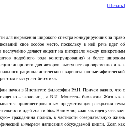
| Печать |
сти для выражения широкого спектра конкурирующих за право
лкований свое особое место, поскольку в ней речь идет об
ы неслучайно делают акцент на интервале между конкретным
иантов подобного рода конструирования) и более широким
исциплинарности для авторов выступает одновременно и как
нального рационалистического варианта постметафизической
и этом выступает биоэтика.
фии науки в Институте философии РАН. Причем важно, что с
Киященко – экологии, , а В.И. Моисеев– биологии. Жизнь как
зывается привилегированным предметом для раскрытия темы
нительности идей
zoan
и
bios
. Напомню,
zoan
как идея указывает
кую» гражданина полиса, в частности созерцательную жизнь
рафический
интервал
написания обсуждаемой книги.
Zoan
как