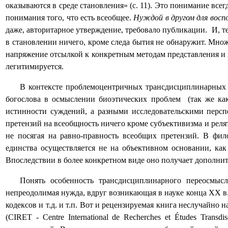
оказываются в среде становления» (с. 11). Это понимание всег
понимания того, что есть всеобщее.
Нуждой в другом для восп
даже, авторитарное утверждение, требовало публикации.
И, т
в становлении ничего, кроме следа бытия не обнаружит. Мно
напряжение отсылкой к конкретным методам представления и
легитимируется.
В контексте проблемоцентричных трансдисциплинарных ис
богослова в осмыслении биоэтических проблем
(так же ка
истинности суждений, а разными исследовательскими персп
претензий на всеобщность ничего кроме субъективизма и реля
не посягая на равно-правность всеобщих претензий. В фил
единства осуществляется не на объективном основании, как
Впоследствии в более конкретном виде оно получает дополни
Понять особенность трансдисциплинарного переосмысл
непреодолимая нужда, вдруг возникающая в науке конца ХХ в
кодексов и т.д. и т.п. Вот и рецензируемая книга неслучайн
(
CIRET
- Centre International de Recherches et Études Transdisc