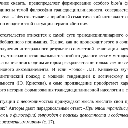
чнее сказать, предопределяет формирование особого
bios
’а ф
единены темой философии трансдисциплинарности, совершается
л
zoan
–
bios
схватывает апорийный семантический интервал тра
но вводит в этой ситуации термин «биоэта».
тоятельство относится к самой сути трансдисциплинарного оп
обобщенного понимания. Так же, как не происходит этого в со
олучения интегрального результата совместной реализации на
зать, что соавторство оказывается особого диалогическим мето
 написанного одним автором раскрывается не только сам по себе
фонового аккомпанемента. И если «голос» Л.П. Киященко зву
налитический подход с мощной тенденцией к логическому к
ьности (Ю. Кристева), а само произведение приобретает хара
енного истории формирования трансдисциплинарной идеологии в
ситуации с необходимостью принуждают мысль мыслить свой п
х? Авторы дают парадоксальный ответ: «
При этом трансдисц
так и в философии) вынужден в поисках целостности и собстве
с жизненным миром»
(с. 17).