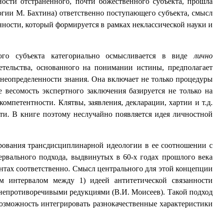
ности отстраненного, почти божественного субъекта, прошла
гии М. Бахтина) ответственно поступающего субъекта, смысл
нности, который формируется в рамках неклассической науки и
ного субъекта категориально осмысливается в виде
лично
детельства, основанного на понимании истины, предполагает
неопределенности знания. Она включает не только процедуры
весомость экспертного заключения базируется не только на
компетентности. Клятвы, заявления, декларации, хартии и т.д.
и. В книге поэтому неслучайно появляется идея личностной
ирования трансдисциплинарной идеологии в ее соотношении с
рвального подхода, выдвинутых в 60-х годах прошлого века
тах соответственно. Смысл центрального для этой концепции
ым интервалом между 1) идеей антитетической связанности
непротиворечивыми редукциями (В.И. Моисеев). Такой подход
озможность интегрировать разнокачественные характеристики