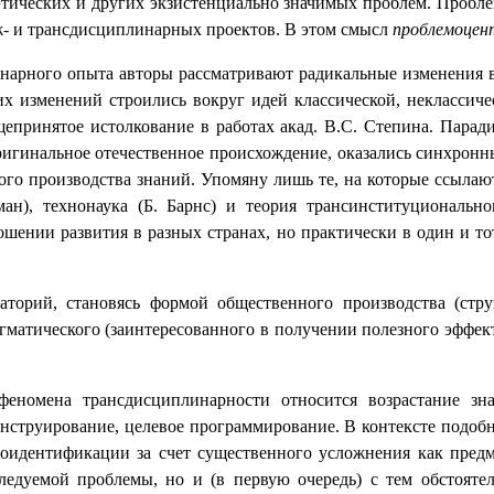
оэтических и других экзистенциально значимых проблем. Проб
- и трансдисциплинарных проектов. В этом смысл
проблемоцен
арного опыта авторы рассматривают радикальные изменения в
их изменений строились вокруг идей классической, неклассиче
епринятое истолкование в работах акад. В.С. Степина. Парад
ригинальное отечественное происхождение, оказались синхрон
го производства знаний. Упомяну лишь те, на которые ссылают
ман), технонаука (Б. Барнс) и теория
трансинституциональног
шении развития в разных странах, но практически в один и то
аторий, становясь формой общественного производства (стр
агматического (заинтересованного в получении полезного эффек
еномена трансдисциплинарности относится возрастание з
конструирование, целевое программирование. В контексте подоб
оидентификации за счет существенного усложнения как предме
ледуемой проблемы, но и (в первую очередь) с тем обстоятел