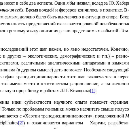
да несет в себе два аспекта. Один я бы назвал, вслед за Ю. Хабе
олнения себя.
Время вождей и фюреров кончилось в политике. В 
ем самым, должно было быть выставлено в ситуацию спора. Втор
жественность представлений оказывается роковой неизбежностью
 конкретному языку описания разно представимых событий. Тем
следований этот шаг важен, но явно недостаточен. Конечно, 
к и других – экологических, демографических и т.п.) – рав
ективами, различными аналитическими аппаратами и языками
тивизма (в дурном смысле) дать не может. Необходим следующий
ософии трансдисциплинарности этот шаг заключается в пере
 это имело место в классическом рационализме, а на личнос
тельную проработку в работах Л.П. Киященко
[1]
.
ения идеи субъектности научного опыта поможет странная 
. Только по проблемам геномики можно насчитать свыше полусо
о начинается с «Хартии трансдисциплинарности», предложенной
М
iplinaires
[2]
) и заканчивается вариантом
Хартии, разработ