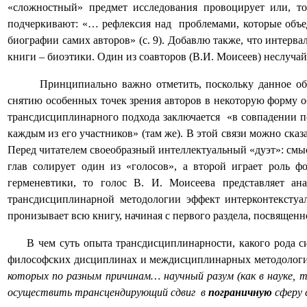
«сложностный» предмет исследования провоцирует или, то
подчеркивают: «… рефлексия над
проблемами, которые объ
биографии самих авторов» (с. 9). Добавлю также, что интерва
книги – биоэтики. Один из соавторов (В.И. Моисеев) неслучай
Принципиально важно отметить, поскольку данное обс
снятию особенных точек зрения авторов в некоторую форму 
трансдисциплинарного подхода заключается
«в совпадении п
каждым из его участников» (там же). В этой связи можно ска
Перед читателем своеобразный интеллектуальный «дуэт»: смысл
глав солирует один из «голосов», а второй играет роль 
герменевтики, то голос В. И. Моисеева представляет а
трансдисциплинарной методологии эффект интерконтекстуал
пронизывает всю книгу, начиная с первого раздела, посвящ
В чем суть опыта трансдисциплинарности, какого рода 
философских дисциплинах и междисциплинарных методология
которых по разным причинам… научный разум (как в науке, 
осуществить трансцендирующий сдвиг
в
пограничную
сферу 