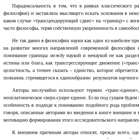
Парадоксальность в том, что в рамках классического 
философии) и заставляла мыслящего искать основания в нек
каком случае «трансцендирующий сдвиг» на «границу» с жиз
часто философы, теряя собственную укорененность в самообос
Не так давно в философии науки как один из наиболее пр
на развитие многих направлений современной философии н
понимание границы
между
наукой и ненаукой не как разде
истины или блага, как трансгрессирующее движение («транс
целостность, а точнее сказать – единство, которое обретае
познания
,
стремящегося к единообразию
результатов научного
Авторы неслучайно используют термин «транс-единое»,
неоплатоническое сверх-сущее единое. Если под сущим будем 
особенность в подходе к пониманию подобного рода проблем,
говоря, описанные авторами во введении к книге внешние и
мотивацию формирования этого исследовательского направлен
К внешним причинам авторы относят, прежде всего, о