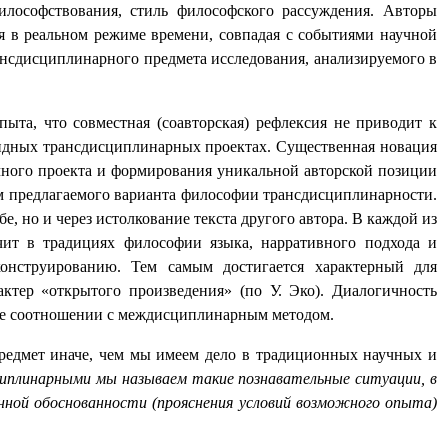
илософствования, стиль философского рассуждения. Авторы
 в реальном режиме времени, совпадая с событиями научной
нсдисциплинарного предмета исследования, анализируемого в
ыта, что совместная (соавторская) рефлексия не приводит к
лидных трансдисциплинарных проектах. Существенная новация
учного проекта и формирования уникальной авторской позиции
дом предлагаемого варианта философии трансдисциплинарности.
, но и через истолкование текста другого автора. В каждой из
чит в традициях философии языка, нарративного подхода и
онструированию. Тем самым достигается характерный для
ктер «открытого произведения» (по У. Эко). Диалогичность
 ее соотношении с междисциплинарным методом.
редмет иначе, чем мы имеем дело в традиционных научных и
иплинарными мы называем такие познавательные ситуации, в
нной обоснованности (прояснения условий возможного опыта)