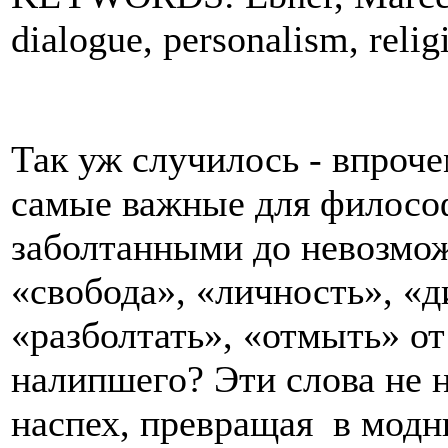
dialogue, personalism, relig
Так уж случилось - впрочем
самые важные для философ
заболтанными до невозмож
«свобода», «личность», «д
«разболтать», «отмыть» от
налипшего? Эти слова не 
наспех, превращая в модны