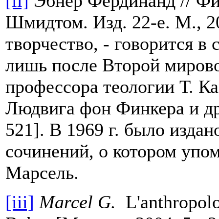
[ii]
Эбнер Фердинанд // Фи
Шмидтом. Изд. 22-е. М., 
творчество, - говорится в 
лишь после Второй мирово
профессора теологии Т. К
Людвига фон Финкера и др
521]. В 1969 г. было изда
сочинений, о котором упо
Марсель.
[iii]
Marcel G.
L'anthropolo