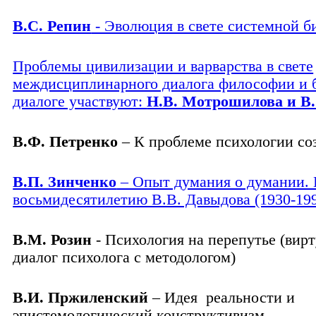
В.С. Репин
- Эволюция в свете системной б
Проблемы цивилизации и варварства в свете
междисциплинарного диалога философии и 
диалоге участвуют:
Н.В. Мотрошилова и В.
В.Ф. Петренко
– К проблеме психологии со
В.П. Зинченко
– Опыт думания о думании.
восьмидесятилетию В.В. Давыдова (1930-19
В.М. Розин
- Психология на перепутье (вир
диалог психолога с методологом)
В.И. Пржиленский
– Идея
реальности и
эпистемологический конструктивизм