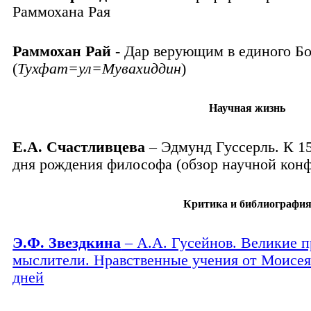
Раммохана Рая
Раммохан Рай
-
Дар верующим в единого Бо
(
Тухфат=ул=Мувахиддин
)
Научная жизнь
Е.А. Счастливцева
– Эдмунд Гуссерль. К 1
дня рождения философа (обзор научной кон
Критика и библиографи
Э.Ф. Звездкина
– А.А. Гусейнов. Великие п
мыслители. Нравственные учения от Моисея
дней