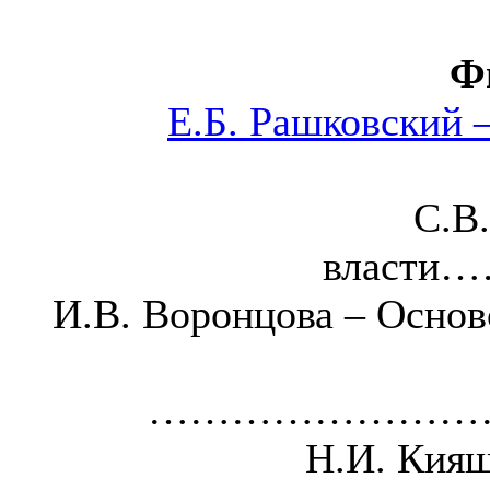
Ф
Е.Б. Рашковский 
С.В
влас
И.В. Воронцова – Основ
……………………
Н.И. Киящ