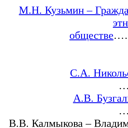
М.Н. Кузьмин – Гражда
эт
обществе
…
С.А. Николь
А.В. Бузгал
В.В. Калмыкова – Владим