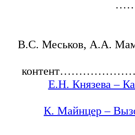
…
В.С. Меськов, А.А. Ма
контент…………
Е.Н. Князева – К
К. Майнцер – Выз