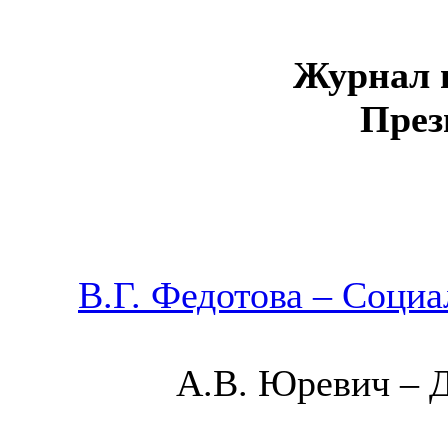
Журнал 
Прези
В.Г. Федотова – Соци
А.В. Юревич – Д