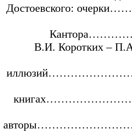
Достоевского: о
Кантора……
В.И. Коротких – П.
иллюзий……………
книгах………………
авторы…………………