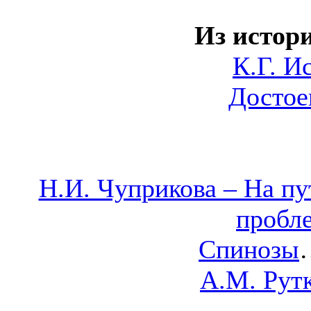
Из истор
К.Г. И
Достое
Н.И. Чуприкова – На п
пробле
Спинозы
А.М. Рутк
……