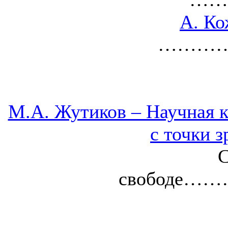
А. Ко
…………
М.А. Жутиков – Научная к
с точки 
С
свободе