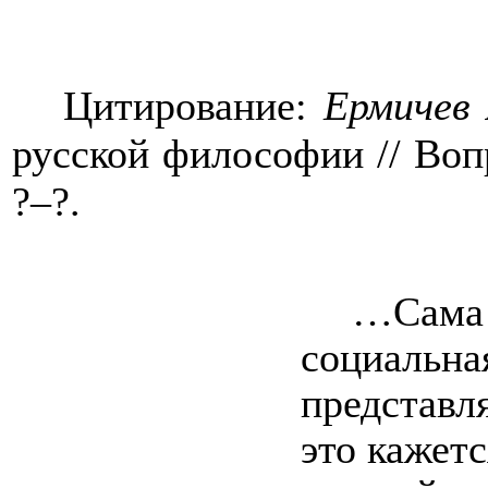
Цитирование:
Ермичев 
русской философии // Воп
?–?.
…Сам
социаль
представл
это кажетс