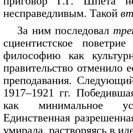
приговор Г.Г. Шпета 
несправедливым. Такой
вт
За ним последовал
тре
сциентистское поветри
философию как культурн
правительство отменило е
преподавания. Следующи
1917–1921 гг. Победивша
как минимальное ус
Единственная разрешенна
умирала, растворяясь в ид