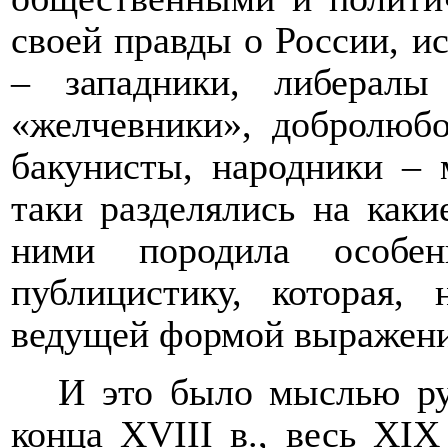
своей правды о России, и
– западники, либерал
«желчевники», добролюб
бакунисты, народники – 
таки разделялись на как
ними породила особе
публицистику, которая, 
ведущей формой выражени
И это
было мыслью ру
конца
XVIII
в., весь
XIX