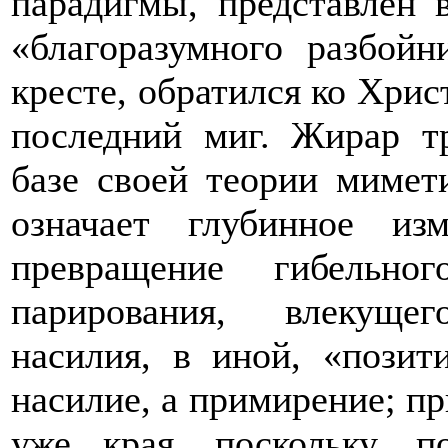
парадигмы, представлен 
«благоразумного разбойн
кресте, обратился ко Хрис
последний миг. Жирар т
базе своей теории мимет
означает глубинное и
превращение гибельно
парирования, влекуще
насилия, в иной, «пози
насилие, а примирение; п
уже края, поскольку, 