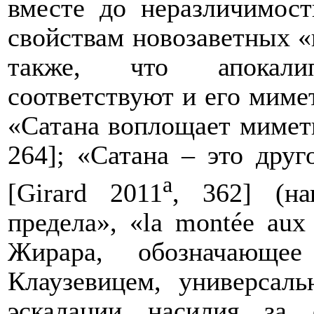
вместе до неразличимос
свойствам новозаветных «
также, что апокали
соответствуют и его мимет
«Сатана воплощает мимет
264]; «Сатана – это друг
a
[
Girard
2011
, 362] (на
предела», «
la
mont
é
e
aux
Жирара, обозначающе
Клаузевицем, универсал
эскалации насилия за 