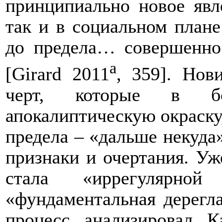
принципиально новое явл
так и в социальном плане
до предела… совершенно
a
[
Girard
2011
, 359]. Нов
черт, которые в б
апокалиптическую окраску,
предела – «дальше некуда
признаки и очертания. Уж
стала «иррегулярн
«фундаментальная дерегл
процесс анализировал 