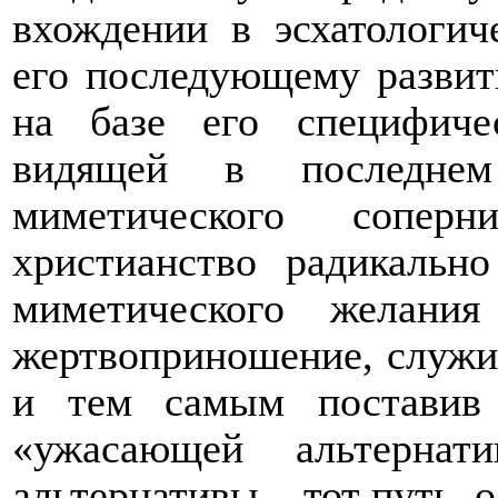
вхождении в эсхатологич
его последующему разви
на базе его специфичес
видящей в последне
миметического соперн
христианство радикальн
миметического желания
жертвоприношение, служи
и тем самым поставив 
«ужасающей альтернат
альтернативы – тот путь, о