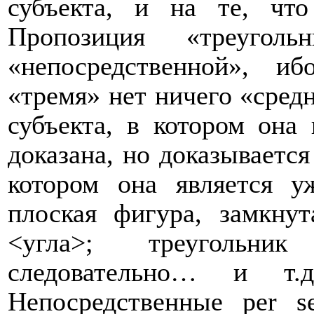
субъекта, и на те, чт
Пропозиция «треугол
«непосредственной», и
«тремя» нет ничего «средн
субъекта, в котором она
доказана, но доказываетс
котором она является у
плоская фигура, замкну
<угла>; треугольни
следовательно… и т.
Непосредственные
per
s