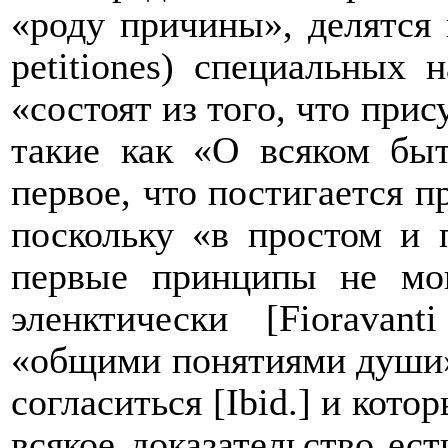
«роду причины», делятся 
petitiones
) специальных н
«состоят из того, что при
такие как «О всяком бы
первое, что постигается п
поскольку «в простом и п
первые принципы не мог
эленктически [
Fioravanti
«общими понятиями души»
согласиться [
Ibid
.] и кото
всякое доказательство ест