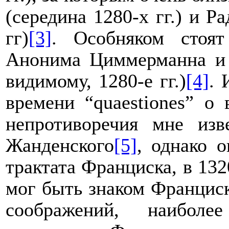
(середина 1280-х гг.) и Р
гг)
[3]
. Особняком стоят
Анонима Циммерманна и п
видимому, 1280-е гг.)
[4]
. 
времени “
quaestiones
” о 
непротиворечия мне из
Жанденского
[5]
, однако 
трактата Франциска, в 1320
мог быть знаком Францис
соображений, наиболе