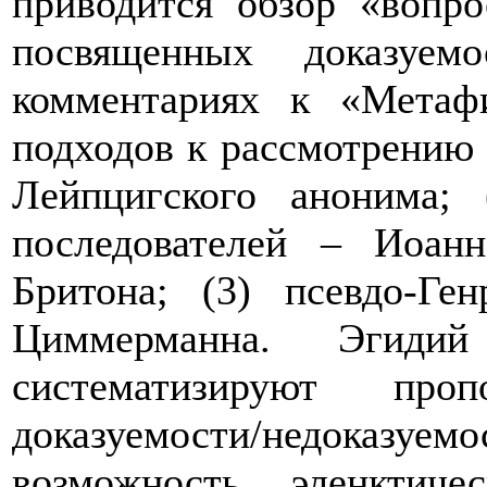
приводится обзор «вопр
посвященных доказуем
комментариях к «Метафи
подходов к рассмотрению
Лейпцигского анонима;
последователей – Иоан
Бритона; (3) псевдо-Ге
Циммерманна. Эгиди
систематизируют пр
доказуемости/недоказу
возможность эленктиче