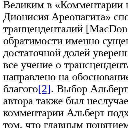
Великим в «Комментарии 
Дионисия Ареопагита» сп
транценденталий [M
acDon
обратимости именно сущего
достаточной долей уверен
все учение о трансцендент
направлено на обосновани
благого
[2]
. Выбор Альберт
автора также был неслуча
комментарии Альберт под
том, что главным понятие