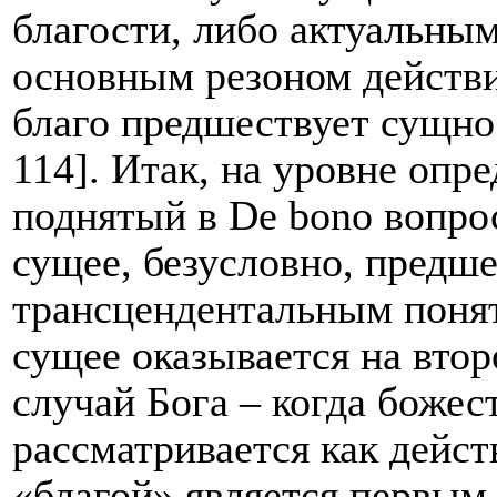
благости, либо актуальны
основным резоном действи
благо предшествует сущно
114]. Итак, на уровне опр
поднятый в
De
bono
вопрос
сущее, безусловно, предш
трансцендентальным понят
сущее оказывается на втор
случай Бога – когда божес
рассматривается как дейс
«благой» является первым