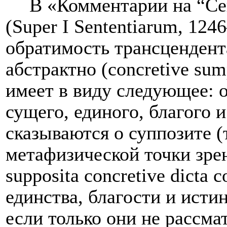
В «Комментарии на “Се
(
Super
I
Sententiarum
, 124
обратимость трансцендент
абстрактно (
concretive
sum
имеет в виду следующее: 
сущего, единого, благого 
сказываются о суппозите (
метафизической точки зре
supposita
concretive
dicta
c
единства, благости и исти
если только они не рассма