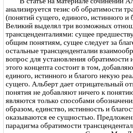
В статье на материале сочинений А
анализируется тезис об обратимости тр
(понятий сущего, единого, истинного и 
Великий выделял три возможных отно
трансценденталиями: сущее предшеств
общим понятиям, сущее следует за благ
остальные трансценденталии взаимооб
вопрос для установления обратимости и
этого концепта состоит в том, добавля
единого, истинного и благого некую ре
сущего. Альберт дает отрицательный от
понятия не добавляют ничего к поняти
являются только способами обозначени
образом, единство, истинность и благо
оказываются ее сущностью. Предложен
парадигма обратимости трансцендентал