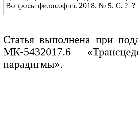
Вопросы философии. 201
8
. №
5
.
C
. ?–?
Статья выполнена при под
МК-5432017.6 «Трансце
парадигмы».