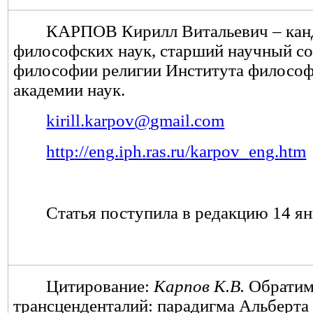
КАРПОВ Кирилл Витальевич – кан
философских наук, старший научный со
философии религии Института философ
академии наук.
kirill
.
karpov
@
gmail
.
com
http
://
eng
.
iph
.
ras
.
ru
/
karpov
_
eng
.
htm
Статья поступила в редакцию 14 ян
Цитирование:
Карпов К.В.
Обратим
трансценденталий: парадигма Альберта 