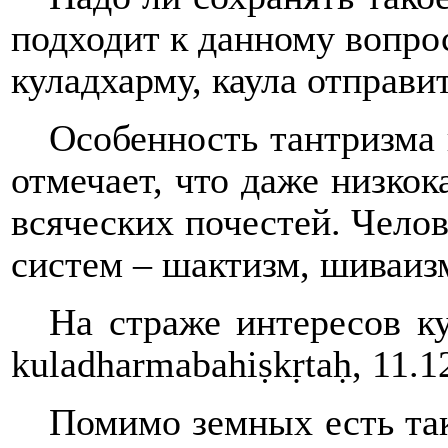
подходит к данному вопрос
куладхарму, каула отправи
Особенность тантризма 
отмечает, что даже низкок
всяческих почестей. Чело
систем – шактизм, шиваиз
На страже интересов ку
kuladharmabahiṣkṛta
ḥ, 11.
Помимо земных есть такж