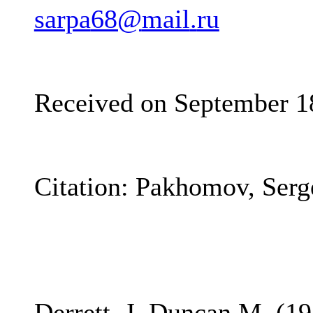
sarpa
68@
mail
.
ru
Received on September 1
Citation: Pakhomov, Serg
Derrett, J. Duncan M. (1