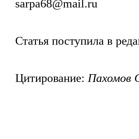
sarpa
68@
mail
.
ru
Статья поступила в реда
Цитирование:
Пахомов С