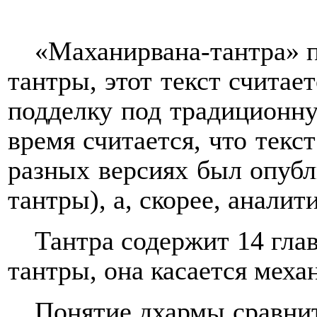
«Маханирвана-тантра» п
тантры, этот текст счита
подделку под традиционну
время считается, что тек
разных версиях был опубл
тантры), а, скорее, анали
Тантра содержит 14 глав
тантры, она касается мех
Понятие дхармы сравнит