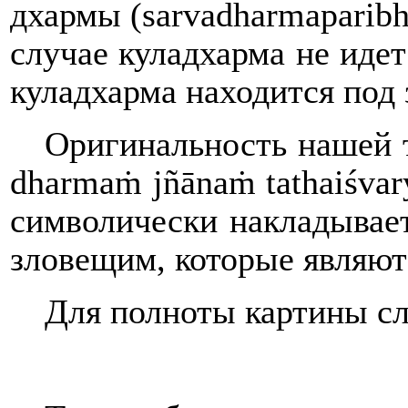
дхармы (sarvadharmaparibh
случае куладхарма не идет
куладхарма находится под 
Оригинальность нашей т
dharma
ṁ
jñāna
ṁ
tathaiśvar
символически накладывает
зловещим, которые являютс
Для полноты картины сл