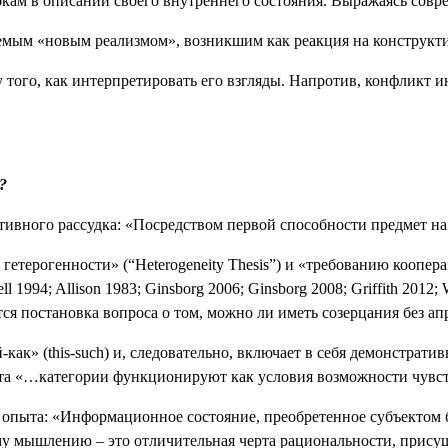
бкам в описании своего внутреннего состояния. Выражаясь совре
аемым «новым реализмом», возникшим как реакция на конструк
того, как интерпретировать его взгляды. Напротив, конфликт ин
?
активного рассудка: «Посредством первой способности предмет н
 гетерогенности» (“
Heterogeneity
Thesis
”) и «требованию коопера
ll
1994;
Allison
1983;
Ginsborg
2006;
Ginsborg
2008;
Griffith
2012;
ся постановка вопроса о том, можно ли иметь созерцания без апр
-как» (
this
-
such
) и, следовательно, включает в себя демонстрат
та «…категории функционируют как условия возможности чувстве
пыта: «Информационное состояние, преобретенное субъектом бл
му мышлению – это отличительная черта рациональности, присущ