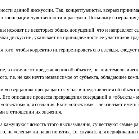
ости данной дискуссии. Так, концептуалисты, всерьез принимая 
кооперации чувственности и рассудка. Поскольку созерцания дл
оны исходят из некоторых общих допущений, что и направляет с
мки дискуссии, указывает на принадлежность ее участников тра
я того, чтобы корректно интерпретировать его взгляды, следует
е, в отличие от представления об объекте, не эпистемологическ
одного, т.е. не как нечто независимое от субъекта, обладающее
зом «созерцания» превращаются у нас в представления об объект
а. Его описание процесса превращения созерцаний в «объекты» м
«объектом» для сознания. Быть «объектом» – не означает иметь 
ми в отношении их значения.
а кажущуюся ясность этого высказывания, существуют самые разл
го, не «слепы» ли наши понятия, т.е. служить для верификации н