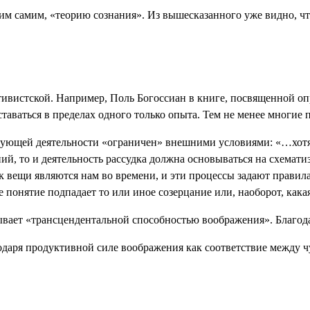
им самим, «теорию сознания». Из вышесказанного уже видно, чт
руктивистской. Например, Поль Богоссиан в книге, посвященной
таваться в пределах одного только опыта. Тем не менее многие 
рирующей деятельности «ограничен» внешними условиями: «…хотя 
ий, то и деятельность рассудка должна основываться на схемат
ак вещи являются нам во времени, и эти процессы задают прави
е понятие подпадает то или иное созерцание или, наоборот, как
ает «трансцендентальной способностью воображения». Благодаря
годаря продуктивной силе воображения как соответствие между