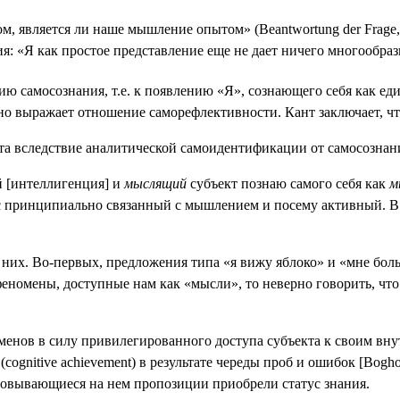
том, является ли наше мышление опытом» (
Beantwortung der Frage, 
я: «Я как простое представление еще не дает ничего многообразн
ю самосознания, т.е. к появлению «Я», сознающего себя как ед
5), оно выражает отношение саморефлективности. Кант заключает
та вследствие аналитической самоидентификации от самосознания
ий [интеллигенция] и
мыслящий
субъект познаю самого себя как
м
есс принципиально связанный с мышлением и посему активный. 
 них. Во-первых, предложения типа «я вижу яблоко» и «мне бол
 феномены, доступные нам как «мысли», то неверно говорить, чт
нов в силу привилегированного доступа субъекта к своим внутр
(
cognitive
achievement
) в результате череды проб и ошибок [
Bogho
сновывающиеся на нем пропозиции приобрели статус знания.