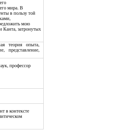
его
его мира. В
енты в пользу той
ками,
предложить мою
и Канта, затронутых
я теория опыта,
е, представление,
аук, профессор
нт в контексте
литическом