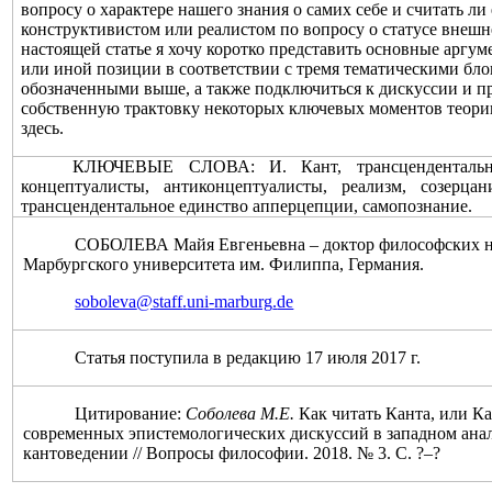
вопросу о характере нашего знания о самих себе и считать ли 
конструктивистом или реалистом по вопросу о статусе внешн
настоящей статье я хочу коротко представить основные аргум
или иной позиции в соответствии с тремя тематическими бло
обозначенными выше, а также подключиться к дискуссии и 
собственную трактовку некоторых ключевых моментов теори
здесь.
КЛЮЧЕВЫЕ СЛОВА: И. Кант, трансцендентальна
концептуалисты, антиконцептуалисты, реализм, созерцани
трансцендентальное единство апперцепции, самопознание.
СОБОЛЕВА Майя Евгеньевна ‒ доктор философских н
Марбургского университета им. Филиппа, Германия.
soboleva
@
staff
.
uni
-
marburg
.
de
Статья поступила в редакцию 17 июля 2017 г.
Цитирование:
Соболева М.Е.
Как читать Канта, или Ка
современных эпистемологических дискуссий
в западном ана
кантоведении // Вопросы философии. 2018. № 3. С.
?‒?