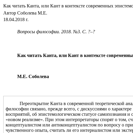
Как читать Канта, или Кант в контексте современных эпистем
Автор Соболева М.Е.
18.04.2018 г.
Вопросы философии. 2018. №3. С. ?‒?
Как читать Канта, или Кант в контексте современны
М.Е. Соболева
Переоткрытие Канта в современной теоретической ан
философии связано, прежде всего, с дискуссиями о характер
восприятий, об эпистемологическом статусе самопознания и 
«новом реализме». При этом интерпретаторы спорят о том, сч
концептуалистом или антиконцептуалистом по вопросу о пр
чувственного опыта, считать ли его интерналистом или экст