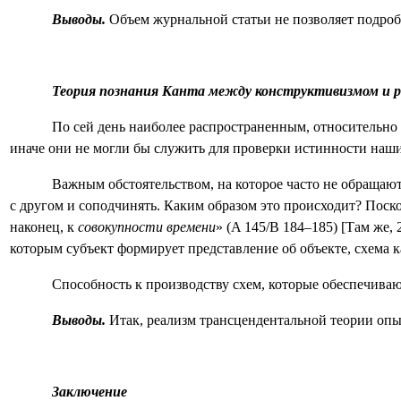
Выводы.
Объем журнальной статьи не позволяет подроб
Теория познания Канта между конструктивизмом и 
По сей день наиболее распространенным, относительно
иначе они не могли бы служить для проверки истинности наших
Важным обстоятельством, на которое часто не обращают
с другом и соподчинять. Каким образом это происходит? Поско
наконец, к
совокупности времени
» (
A
145/
B
184–185) [Там же, 
которым субъект формирует представление об объекте, схема к
Способность к производству схем, которые обеспечиваю
Выводы.
Итак, реализм трансцендентальной теории опы
Заключение