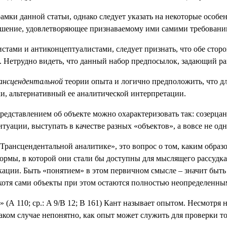
ки данной статьи, однако следует указать на некоторые особенн
решение, удовлетворяющее признаваемому ими самими требованию 
стами и антиконцептуалистами, следует признать, что обе стор
. Нетрудно видеть, что данный набор предпосылок, задающий ра
ансцендентальной
теории опыта и логично предположить, что дл
и, альтернативный ее аналитической интерпретации.
дставлением об объекте можно охарактеризовать так: созерцани
 ситуации, выступать в качестве разных «объектов», а вовсе не 
«Трансцендентальной аналитике», это вопрос о том, каким обра
формы, в которой они стали бы доступны для мыслящего рассудк
ации. Быть «понятием» в этом первичном смысле – значит быть 
, хотя сами объекты при этом остаются полностью неопределенны
 (А 110; ср.:
A
9/
B
12;
B
161) Кант называет опытом. Несмотря н
аком случае непонятно, как опыт может служить для проверки то