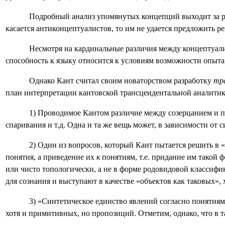
Подробный анализ упомянутых концепций выходит за рам
касается антиконцептуалистов, то им не удается предложить 
Несмотря на кардинальные различия между концептуали
способность к языку относится к условиям возможности опыта
Однако Кант считал своим новаторством разработку
тр
план интерпретации кантовской трансцендентальной аналитик
1) Проводимое Кантом различие между созерцанием и пре
спаривания и т.д. Одна и та же вещь может, в зависимости от
2) Один из вопросов, который Кант пытается решить в 
понятия, а приведение их
к
понятиям, т.е. придание им такой 
или чисто топологически, а не в форме родовидовой классифик
для сознания и выступают в качестве «объектов как таковых»
3) «Синтетическое единство явлений согласно понятиям»
хотя и примитивных, но пропозиций. Отметим, однако, что в т