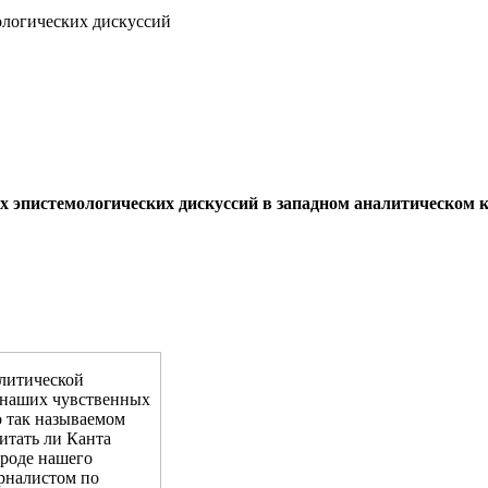
ологических дискуссий
х эпистемологических дискуссий в западном аналитическом 
алитической
е наших чувственных
о так называемом
итать ли Канта
ироде нашего
ерналистом по