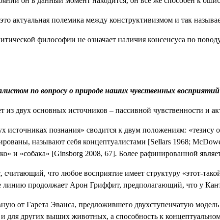
оянии он в данный момент находится, он все же способен к оши
 это актуальная полемика между конструктивизмом и так назыв
итической философии не означает наличия консенсуса по поводу 
листом по вопросу о природе наших чувственных восприятий
ает из двух основных источников – пассивной чувственности и 
ух источниках познания» сводится к двум положениям: «тезису о
зированы, называют себя концептуалистами [
Sellars
1968;
McDowe
ко» и «собака» [
Ginsborg
2008, 67]. Более рафинированной являет
 считающий, что любое восприятие имеет структуру «этот-такой
же линию продолжает Арон Гриффит, предполагающий, что у Кан
ую от Гарета Эванса, предложившего двухступенчатую модель о
 и для других выших животных, а способность к концептуально