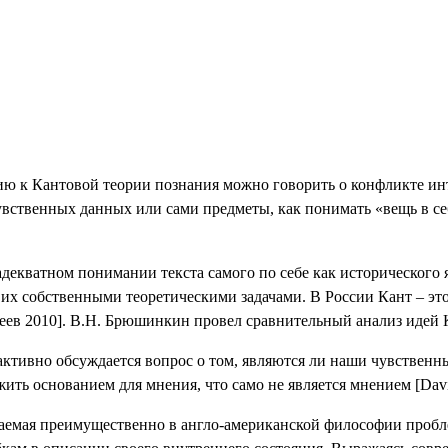
ию к Кантовой теории познания можно говорить о конфликте ин
 чувственных данных или сами предметы, как понимать «вещь в с
в адекватном понимании текста самого по себе как историческо
с их собственными теоретическими задачами. В России Кант – э
[Разеев 2010]. В.Н. Брюшинкин провел сравнительный анализ ид
ивно обсуждается вопрос о том, являются ли наши чувственные 
ить основанием для мнения, что само не является мнением [
Dav
даемая преимущественно в англо-американской философии пробл