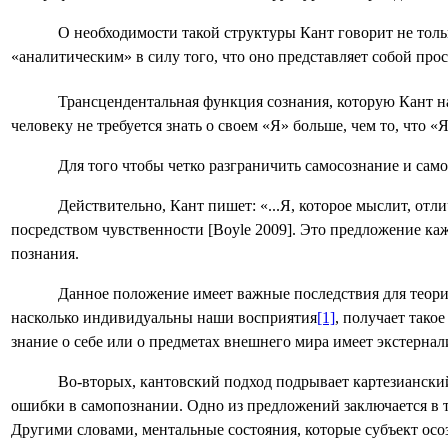
О необходимости такой структуры Кант говорит не тольк
«аналитическим» в силу того, что оно представляет собой прос
Трансцендентальная функция сознания, которую Кант на
человеку не требуется знать о своем «Я» больше, чем то, что
Для того чтобы четко разграничить самосознание и сам
Действительно, Кант пишет: «...Я, которое мыслит, отли
посредством чувственности [
Boyle
2009]. Это предложение ка
познания.
Данное положение имеет важные последствия для теории
насколько индивидуальны наши восприятия
[1]
, получает тако
знание о себе или о предметах внешнего мира имеет экстернал
Во-вторых, кантовский подход подрывает картезианский
ошибки в самопознании. Одно из предложений заключается в т
Другими словами, ментальные состояния, которые субъект осо