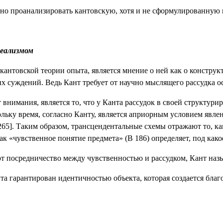
но проанализировать кантовскую, хотя и не сформулированную 
реализмом
 кантовской теории опыта, является мнение о ней как о конст
 суждений. Ведь Кант требует от научно мыслящего рассудка ос
 внимания, является то, что у Канта рассудок в своей структу
льку время, согласно Канту, является априорным условием явлен
265]. Таким образом, трансцендентальные схемы отражают то, к
ак «чувственное понятие предмета» (В 186) определяет, под како
т посредничество между чувственностью и рассудком, Кант назыв
та гарантирован идентичностью объекта, которая создается бла