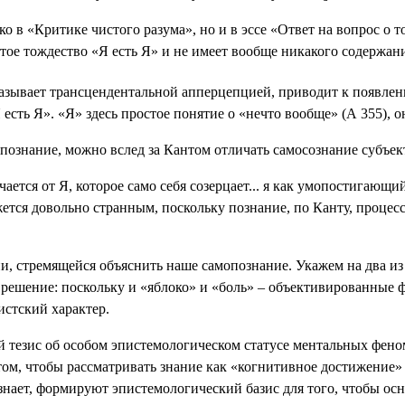
о в «Критике чистого разума», но и в эссе «Ответ на вопрос о 
тое тождество «Я есть Я» и не имеет вообще никакого содержани
зывает трансцендентальной апперцепцией, приводит к появлени
 «Я есть Я». «Я» здесь простое понятие о «нечто вообще» (А 35
опознание, можно вслед за Кантом отличать самосознание субъек
чается от Я, которое само себя созерцает... я как умопостигающ
жется довольно странным, поскольку познание, по Канту, проц
, стремящейся объяснить наше самопознание. Укажем на два из
е решение: поскольку и «яблоко» и «боль» – объективированные
истский характер.
 тезис об особом эпистемологическом статусе ментальных феноме
ом, чтобы рассматривать знание как «когнитивное достижение» 
знает, формируют эпистемологический базис для того, чтобы о