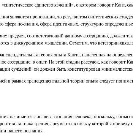
«синтетическое единство явлений», о котором говорит Кант, сам
ения являются пропозиции, то результатом синтетических сужд
– это сфера не-знания, сфера идентичных, структурно определенн
ие: предмет, соответствующий данному созерцанию, должен так
зуются в дискурсивном мышлении. Отметим, что категории связы
рансцендентальная теория опыта Канта, нацеленная на определен
ое созерцание, в опыт. На этой стадии рассудок, как говорит Ка
икации суждений, он должен быть конституирован минималистск
цией в рамках трансцендентальной теории опыта следует понима
ания начинается с анализа сознания человека, поскольку, согл
ативная точка зрения, аргументы в пользу которой я приведу ни
нии нашего познания.