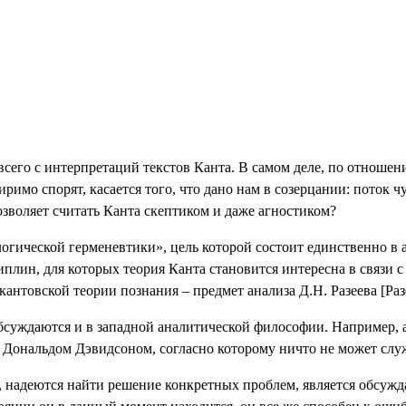
сего с интерпретаций текстов Канта. В самом деле, по отношен
иримо спорят, касается того, что дано нам в созерцании: поток
зволяет считать Канта скептиком и даже агностиком?
ологической герменевтики», цель которой состоит единственно 
иплин, для которых теория Канта становится интересна в связи 
в кантовской теории познания – предмет анализа Д.Н. Разеева 
уждаются и в западной аналитической философии. Например, акт
у Дональдом
Дэвидсоном, согласно которому ничто не может служ
, надеются найти решение конкретных проблем, является обсуж