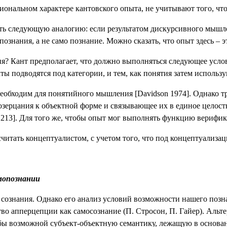
ональном характере кантовского опыта, не учитывают того, что 
ать следующую аналогию: если результатом дискурсивного мышл
 познания, а не само познание. Можно сказать, что опыт здесь 
я? Кант предполагает, что должно выполняться следующее услов
кты подводятся под категории, и тем, как понятия затем исполь
необходим для понятийного мышления [
Davidson
1974]. Однако т
озерцания к объектной форме и связывающее их в единое целостн
е, 213]. Для того же, чтобы опыт мог выполнять функцию вериф
читать концептуалистом, с учетом того, что под концептуализа
амопознании
 сознания. Однако его анализ условий возможности нашего позн
о апперцепции как самосознание (П. Стросон, П. Гайер). Альтерн
 бы возможной субъект-объектную семантику, лежащую в основа