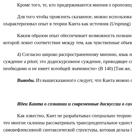
Кроме того, те, кто придерживаются мнения о пропозици
Для того чтобы прояснить сказанное, можно использов
охарактеризовал опыт в теории Канта как источник (
Ursprung
)
Каким образом опыт обеспечивает возможность познани
которой лежит соответствие между тем, как чувственные объе
4) Согласно широко распространенному мнению, язык 
суждение
a
priori
; это додискурсивное суждение, приводящее с
необходимо и не имеет всеобщей значимости» (В 140) [Там ж
Выводы.
Из вышесказанного следует, что Канта можно с
Идеи Канта о сознании и современные дискуссии о с
Как известно, Кант не разрабатывал специально теорию
что многие склонны рассматривать трансцендентальное единств
саморефлексивной синтаксической структуры, которая делала