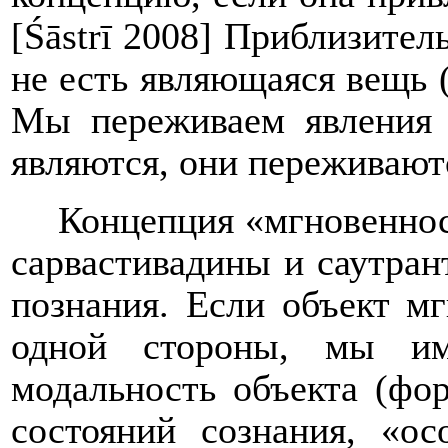
[Śā
str
ī 2008] Приблизител
не есть являющаяся вещь (
Мы переживаем явления 
являются, они переживаютс
Концепция «мгновеннос
сарвастивадины и саутран
познания. Если объект м
одной стороны, мы им
модальность объекта (фо
состояний сознания, «о