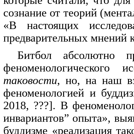
которые считали, что для
сознание от теорий (мент
«В настоящих исследов
предварительных мнений ка
Битбол абсолютно п
феноменологического и
таковости
, но, на наш в
феноменологией и буддиз
2018, ???]. В феноменоло
инвариантов” опыта
», выя
буддизме «реализация тако