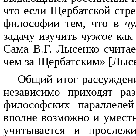
что если Щербатской стр
философии тем, что в
ч
задачу изучить
чужое
ка
Сама В.Г. Лысенко считае
чем за Щербатским» [Лысе
Общий итог рассуждени
независимо приходят ра
философских параллеле
вполне возможно и уместно
учитывается и прослежи