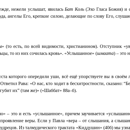
ежде, нежели услышат, явилась
Бат Коль
(Эхо Гласа Божия) и 
да, ангелы Его, крепкие силою, делающие по слову Его, слушающ
» (то есть, по всей видимости, христианином). Отступник «у
ьцы, то из них сочилась кровь». «Услышанное» (
шмаата
) – это 
ста которого опередили уши, всё ещё упорствуете вы в своём 
. Ответил Рава: «О нас, кто ходит в бесхитростности, сказано: “
губит их” (там же)» («Шаббат» 88а–б).
о» – это и есть «услышанное», причем заучивается «услышанно
 проявление веры. Если у Павла «вера – от слышания, а слышани
мудрецов. Из талмудического трактата «Киддушин» (40б) мы узн