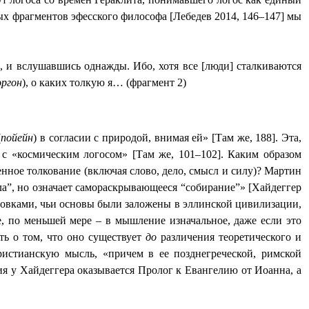
ых фрагментов эфесского философа [Лебедев 2014, 146–147] мы
, и вслушавшись однажды. Ибо, хотя все [люди] сталкиваются
эргон
), о каких толкую я… (фрагмент 2)
(
пойейн
) в согласии с природой, внимая ей» [Там же, 188]. Эта,
с «космическим логосом» [Там же, 101–102]. Каким образом
нное толкование (включая слово, дело, смысл и силу)? Мартин
ла”, но означает самораскрывающееся “собирание”» [Хайдеггер
ановками, чьи основы были заложены в эллинской цивилизации,
е, по меньшей мере – в мышление изначальное, даже если это
ть о том, что оно существует
до
различения теоретического и
ристианскую мысль, «причем в ее позднегреческой, римской
я у Хайдеггера оказывается Пролог к Евангелию от Иоанна, а