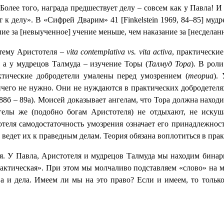
Более того, награда предшествует делу – совсем как у Павла! И 
т к делу». В «Сифрей Дварим» 41 [
Finkelstein
1969, 84–85] мудр
ние за [невыученное] учение меньше, чем наказание за [несделанн
 тему Аристотеля –
vita
contemplativa
vs
.
vita
activa
, практически
 а у мудрецов Талмуда – изучение Торы (
Талмуд Тора
). В роли
ктические добродетели умалены перед умозрением (
теориа
).
чего не нужно. Они не нуждаются в практических добродетелях 
8б – 89а). Моисей доказывает ангелам, что Тора должна находи
гелы же (подобно богам Аристотеля) не отдыхают, не иску
теля самодостаточность умозрения означает его принадлежнос
 ведет их к праведным делам. Теория обязана воплотиться в прак
ебя. У Павла, Аристотеля и мудрецов Талмуда мы находим бинар
актическая». При этом мы молчаливо подставляем «слово» на ме
ва и дела. Имеем ли мы на это право? Если и имеем, то тольк