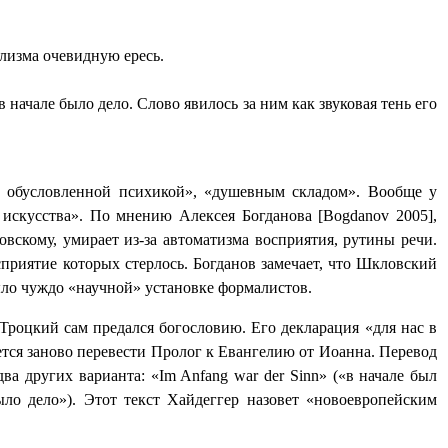
лизма очевидную ересь.
 начале было дело. Слово явилось за ним как звуковая тень его
о обусловленной психикой», «душевным складом». Вообще у
искусства». По мнению Алексея Богданова [
Bogdanov
2005],
вскому, умирает из-за автоматизма восприятия, рутины речи.
сприятие которых стерлось. Богданов замечает, что Шкловский
ыло чуждо «научной» установке формалистов.
 Троцкий сам предался богословию. Его декларация
«для нас в
ется заново перевести Пролог к Евангелию от Иоанна. Перевод
два других варианта: «
Im
Anfang
war
der
Sinn
» («в начале был
ыло дело»). Этот текст Хайдеггер назовет «новоевропейским