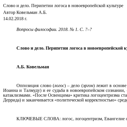
Слово и дело. Перипетии логоса в новоевропейской культуре
Автор Ковельман А.Б.
14.02.2018 г.
Вопросы философии. 2018. № 1. С. ?–?
Слово и дело. Перипетии логоса в новоевропейской к
А.Б. Ковельман
Оппозиция слово (
логос
) – дело (
эргон
) лежит в основ
Иоанна и Талмуду) и ее судьба в новоевропейском сознании
катаклизмами. «После Освенцима» критика
логоцентризма
ста
Деррида) и заканчивается «политической корректностью» сре
КЛЮЧЕВЫЕ СЛОВА: логос, логоцентризм, Евангелие от