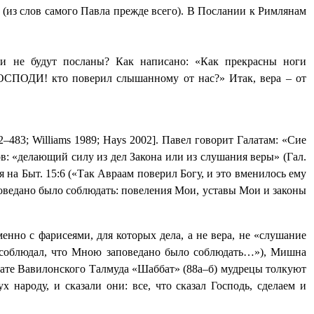
и (из слов самого Павла прежде всего). В Послании к Римлянам
ли не будут посланы? Как написано: «Как прекрасны ноги
ГОСПОДИ! кто поверил слышанному от нас?» Итак, вера – от
2–483;
Williams
1989;
Hays
2002]. Павел говорит Галатам: «Сие
лов: «делающий силу из дел Закона или из слушания веры» (Гал.
ся на Быт. 15:6 («Так Авраам поверил Богу, и это вменилось ему
аповедано было соблюдать: повеления Мои, уставы Мои и законы
енно с фарисеями, для которых дела, а не вера, не «слушание
и соблюдал, что Мною заповедано было соблюдать…»), Мишна
тате Вавилонского Талмуда «Шаббат» (88а–б) мудрецы толкуют
 народу, и сказали они: все, что сказал Господь, сделаем и