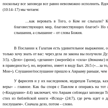
поскольку все заповеди все равно невозможно исполнить. Вдоб
(10:14–17) мы читаем:
…как веровать в Того, о Ком не слыхали? К
благовествующих мир, благовествующих благое!» Но 
слышания, а слышание – от слова Божия.
В Послании к Галатам есть удивительное выражение, о
только хочу знать от вас: через дела ли закона вы получили Д
3:5). «Дело» (
эргон
), «делание» (
энергейя
) и «сила» (
дюнамис
) 
в праведность»), но, вероятно, имеет в виду Быт. 26:5 («…за
Мои»). Слушание/послушание пришло к Аврааму раньше, чем 
У фарисеев и у их наследников, мудрецов Талмуда, каз
веры» – главное. Как бы споря с Павлом и опираясь на то
(«Киддушин» 4:4) заключает, что Авраам соблюдал заповеди 
стих из библейской книги «Исход» (24:7), где речь идет о 
послушаем». Сначала дело, потом – слово.