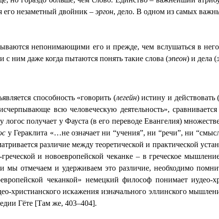
ся его незаметный двойник –
эргон
, дело. В одном из самых важн
азываются непонимающими его и прежде, чем вслушаться в него
 с ним даже когда пытаются понять такие слова (
эпеон
) и дела (
является способность «говорить (
легейн
) истину и действовать 
исчерпывающе всю человеческую деятельность», сравнивается 
 логос получает у Фауста (в его переводе Евангелия) множестве
ос
у Гераклита «…не означает ни “учения”, ни “речи”, ни “смыс
сматривается различие между теоретической и практической уст
-греческой и новоевропейской чеканке – в греческое мышлени
ли мы отмечаем и удерживаем это различие, необходимо помни
воевропейской чеканкой» немецкий философ понимает иудео-х
део-христианского искажения изначального эллинского мышлени
едии Гёте [Там же, 403–404].