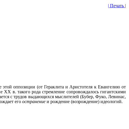
| Печать |
е этой оппозиции (от Гераклита и Аристотеля к Евангелию от
не
XX
в. такого рода стремление сопровождалось гигантскими
ается с трудов выдающихся мыслителей (Бубер, Фуко, Левинас,
рождает его
остранение
и рождение (возрождение) идеологий.