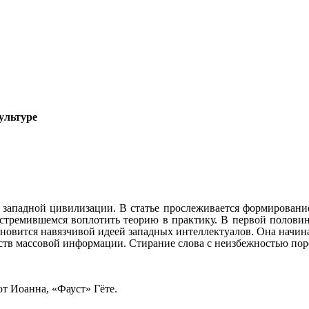
ультуре
е западной цивилизации. В статье прослеживается формировани
, стремившемся воплотить теорию в практику. В первой полови
новится навязчивой идеей западных интеллектуалов. Она начин
дств массовой информации. Стирание слова с неизбежностью по
 Иоанна, «Фауст» Гёте.