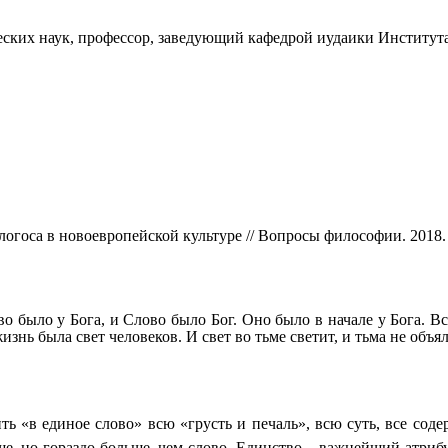
их наук, профессор, заведующий кафедрой иудаики Института
огоса в новоевропейской культуре // Вопросы философии. 2018. 
о было у Бога, и Слово было Бог. Оно было в начале у Бога. Все
знь была свет человеков. И свет во тьме светит, и тьма не объял
ть «в единое слово» всю «грусть и печаль», всю суть, все сод
ще, но гораздо больше, чем слово. Единство – важнейший атриб