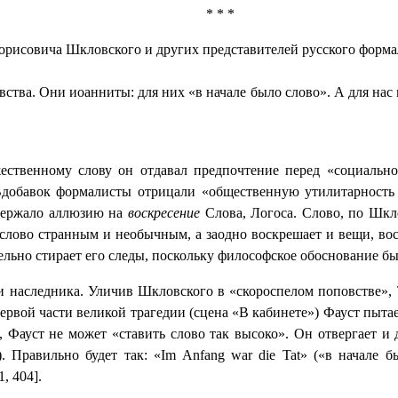
* * *
Борисовича Шкловского и других представителей русского форма
тва. Они иоанниты: для них «в начале было слово». А для нас в
ественному слову он отдавал предпочтение перед «социальн
Вдобавок формалисты отрицали «общественную утилитарность 
одержало аллюзию на
воскресение
Слова, Логоса. Слово, по Шкло
т слово странным и необычным, а заодно воскрешает и вещи, во
ельно стирает его следы, поскольку философское обоснование б
и наследника. Уличив Шкловского в «скороспелом поповстве»,
первой части великой трагедии (сцена «В кабинете») Фауст пыта
я, Фауст не может «ставить слово так высоко». Он отвергает и 
). Правильно будет так: «
Im
Anfang
war
die
Tat
» («в начале б
, 404].