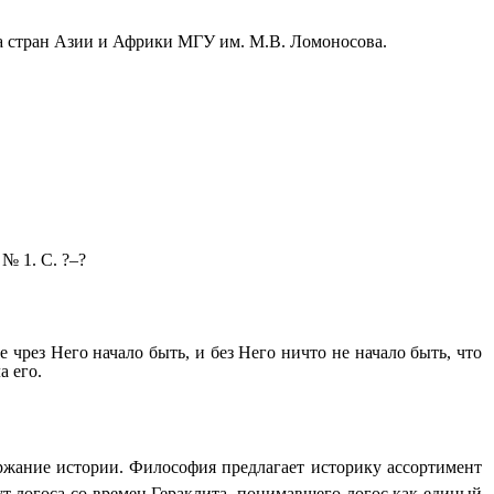
 стран Азии и Африки МГУ им. М.В. Ломоносова.
№ 1. С. ?–?
 чрез Него начало быть, и без Него ничто не начало быть, что
а его.
ержание истории. Философия предлагает историку ассортимент
ут логоса со времен Гераклита, понимавшего логос как единый