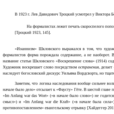
В 1923 г. Лев Давидович Троцкий усмотрел у Виктора 
На формалистах лежит печать скороспелого поповс
[Троцкий 1923, 145].
«Иоаннизм» Шкловского выражался в том, что худож
формалистов форма порождала содержание, а не наоборот. 
название статьи Шкловского «Воскрешение слова» (1914) с
Художник воскрешает слово посредством
остранения
, делае
наследует богословский дискурс Уильяма Вордсворта, но тщат
Заметим, что логика наследования вообще сильнее вол
начале было дело»
отсылает к «Фаусту» Гёте. В шестой главе 
«
Im
Anfang
war
das
Wort
» («в начале было слово») не годитс
смысл») и «
Im
Anfang
war
die
Kraft
» («в начале была сила»
противопоставлением» евангельскому отрывку [Хайдеггер 2011