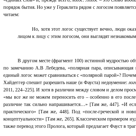
порядок бытия. Но уже у Гераклита рядом с логосом появляет
читаем:
Но, хотя этот логос существует вечно, люди ок
лицом к лицу с этим логосом, они выглядят незнакомыми
В другом месте (фрагмент 100) истинной мудростью объ
по замечанию А.В Лебедева, «полярная пара, описывающая 
единый логос может сравниваться с «полярной парой»? Почему
Хайдеггер спешит разрешить наше (и Фауста) недоумение:
лог
2011, 224–225]. И хотя в различии между словом и делом про
«мы все же не можем переносить его – особенно в его после
различие так сильно напрашивается…» [Там же, 447]. «И ес
практического» [Там же, 448]. Под «после-греческой и но
концептуальности» [Там же, 265]. Классическим примером иу
также перевод этого Пролога, который предлагает Фауст в траг