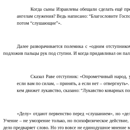
Когда сыны Израилевы обещали сделать ещё пр
ангелам служения? Ведь написано: “Благословите Госпо
потом “слушающие”».
Далее разворачивается полемика с «одним отступником
подложив пальцы рук под ступни. И когда придавливал он пал
Сказал Раве отступник: «Опрометчивый народ, у
если вам по силам, – принять, а если нет – отвергнуть»
кем движет лукавство, сказано: “Лукавство коварных по
«Делу» отдают первенство перед «слушанием», но «дел
Учение – не умозрение только, но психофизическое действие,
дело предваряет слово. Но это вовсе не единодушное мнение 