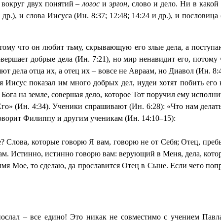
 вокруг двух понятий –
логос
и
эргон
, слово и дело. Ни в какой
р.), и слова Иисуса (Ин. 8:37; 12:48; 14:24 и др.), и пословица
ому что он любит тьму, скрывающую его злые дела, а поступаю
овершает добрые дела (Ин. 7:21), но мир ненавидит его, потому 
т дела отца их, а отец их – вовсе не Авраам, но Диавол (Ин. 8:4
тя Иисус показал им много добрых дел, иудеи хотят побить его 
 Бога на земле, совершая дело, которое Тот поручил ему исполни
» (Ин. 4:34). Ученики спрашивают (Ин. 6:28): «Что нам делать
говорит Филиппу и другим ученикам (Ин. 14:10–15):
е? Слова, которые говорю Я вам, говорю не от Себя; Отец, пре
лам. Истинно, истинно говорю вам: верующий в Меня, дела, котор
имя Мое, то сделаю, да прославится Отец в Сыне. Если чего поп
послал – все едино! Это никак не совместимо с учением Павл