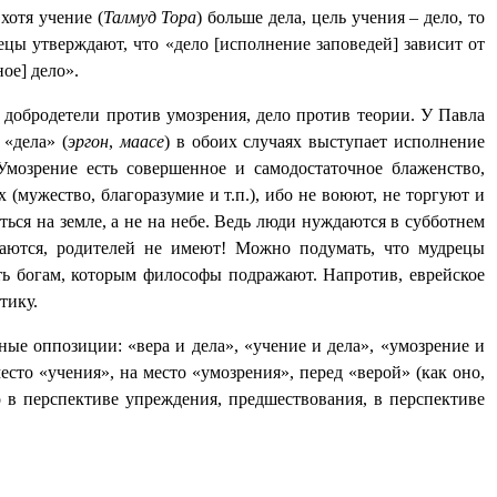
хотя учение (
Талмуд Тора
) больше дела, цель учения – дело, то
ецы утверждают, что «дело [исполнение заповедей] зависит от
ое] дело».
е добродетели против умозрения, дело против теории. У Павла
 «дела» (
эргон
,
маасе
) в обоих случаях выступает исполнение
 Умозрение есть совершенное и самодостаточное блаженство,
(мужество, благоразумие и т.п.), ибо не воюют, не торгуют и
ться на земле, а не на небе. Ведь люди нуждаются в субботнем
шаются, родителей не имеют! Можно подумать, что мудрецы
ть богам, которым философы подражают. Напротив, еврейское
тику.
ные оппозиции: «вера и дела», «учение и дела», «умозрение и
сто «учения», на место «умозрения», перед «верой» (как оно,
о в перспективе упреждения, предшествования, в перспективе