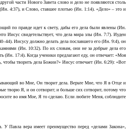
 другой части Нового Завета слово и дело не появляются столь
 (Ин. 4:37), и Слово, ставшее плотью (Ин. 1:14). «Дело» – это и
щий по правде идет к свету, дабы его дела были явлены (Ин.
что Иисус свидетельствует, что дела мира злы (Ин. 7:7). Иудеи
0–44). Иисусу должно делать дела пославшего его (Ин. 9:4), он
камнями (Ин. 10:32). По их словам, они не за добрые дела его
ть (Ин. 17:4). Когда ученики предлагают еду, он отвечает: «Моя
, чтобы творить дела Божии?» Иисус отвечает (Ин. 6:29): «Вот
бывающий во Мне, Он творит дела. Верьте Мне, что Я в Отце и
ые творю Я, и он сотворит; и больше сих сотворит, потому что
росите во имя Мое, Я то сделаю. Если любите Меня, соблюдите
а. У Павла вера имеет преимущество перед «делами Закона»,