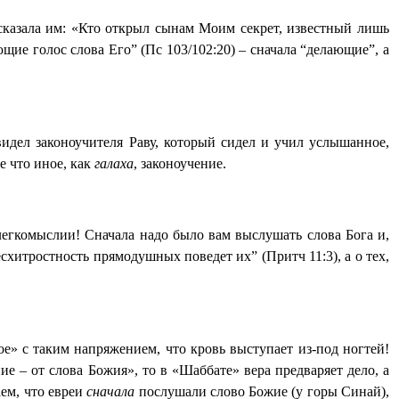
сказала им: «Кто открыл сынам Моим секрет, известный лишь
ие голос слова Его” (Пс 103/102:20) – сначала “делающие”, а
видел законоучителя Раву, который сидел и учил услышанное,
не что иное, как
галаха
, законоучение.
легкомыслии! Сначала надо было вам выслушать слова Бога и,
Бесхитростность прямодушных поведет их” (Притч 11:3), а о тех,
е» с таким напряжением, что кровь выступает из-под ногтей!
е – от слова Божия», то в «Шаббате» вера предваряет дело, а
аем, что евреи
сначала
послушали слово Божие (у горы Синай),