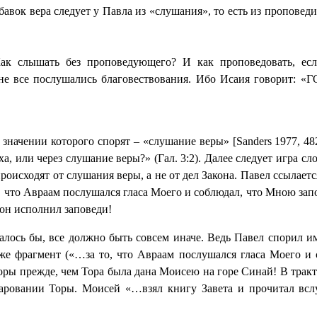
авок вера следует у Павла из «слушания», то есть из проповед
ак слышать без проповедующего? И как проповедовать, ес
не все послушались благовествования. Ибо Исаия говорит: «
 значении которого спорят – «слушание веры» [
Sanders
1977, 48
уха, или через слушание веры?» (Гал. 3:2). Далее следует игра с
происходят от слушания веры, а не от дел Закона. Павел ссылает
 то, что Авраам послушался гласа Моего и соблюдал, что Мною з
он исполнил заповеди!
алось бы, все должно быть совсем иначе. Ведь Павел спорил им
т же фрагмент («…за то, что Авраам послушался гласа Моего 
Торы прежде, чем Тора была дана Моисею на горе Синай! В трак
даровании Торы. Моисей «…взял книгу Завета и прочитал вслух