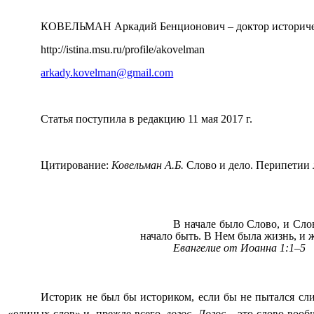
КОВЕЛЬМАН Аркадий Бенционович – доктор историческ
http://istina.msu.ru/profile/akovelman
arkady.kovelman@gmail.com
Статья поступила в редакцию 11 мая 2017 г.
Цитирование:
Ковельман А.Б.
Слово и дело. Перипетии л
В начале было Слово, и Слов
начало быть. В Нем была жизнь, и жи
Евангелие от Иоанна 1:1
–
5
Историк не был бы историком, если бы не пытался сли
«единых слов» и, прежде всего,
логос
.
Логос
– это слово вооб