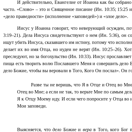
И действительно, Евангелие от Иоанна как бы собрано
часто. «Слово» – это и Священное писание (Ин. 10:35; 15:25 и д
«дело праведности» (исполнение «заповедей») и «злое дело».
Иисус у Иоанна говорит, что неверующий осужден, пот
3:19–21)
. Д
ела Иисуса свидетельствуют о нем (Ин. 5:36), он с
ищут убить Иисуса, сказавшего им истину, потому что исполняю
делает их во имя Отца, но иудеи не верят (Ин. 10:25–26). Хо
преследуют, но за богохульство (Ин. 10:33). Иисус прославляет
пища есть творить волю Пославшего Меня и совершить дело Его
дело Божие, чтобы вы веровали в Того, Кого Он послал». Он 
Разве ты не веришь, что Я в Отце и Отец во Мн
Отец во Мне; а если не так, то верьте Мне по самым де
Я к Отцу Моему иду. И если чего попросите у Отца во 
Мои заповеди.
Выясняется, что
дело
Божие и
вера
в Того, кого Бог 