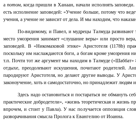
а
потом
, когда пришли в Ханаан, начали исполнять заповеди. 
есть исполнение заповедей: «Учение больше, потому что веде
учения, а учение не зависит от дела. И мы находим, что наказа
По-видимому, и Павел, и мудрецы Талмуда развивают
место умозрения занимает «слушание веры» или просто вера,
заповедей. В «Никомаховой этике» Аристотеля (1178
b
) пра
поскольку им наслаждаются боги, а богам кроме умозрения ни
т.п. Почти тот же аргумент мы находим в Талмуде («Шаббат» 8
отдыхе, преодолевают искушения, почитают родителей. Ан
пародируют Аристотеля, но делают другие выводы. У Аристо
законоучение, хоть и самодостаточно, но принадлежит людям и
Здесь надо остановиться и постараться не обмануть с
практические добродетели», «жизнь теоретическая и жизнь пр
впрочем, и стоит у Павла). У нас получается оппозиция сло
разворачивания смысла Пролога к Евангелию от Иоанна.