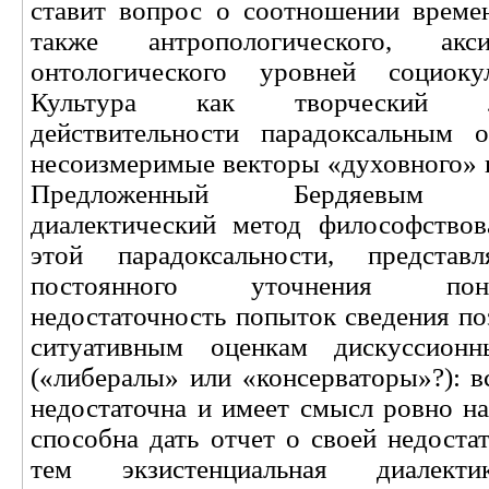
ставит вопрос о соотношении времен
также антропологического, акс
онтологического уровней социоку
Культура как творческий 
действительности парадоксальным 
несоизмеримые векторы «духовного» и
Предложенный Бердяевым экз
диалектический метод философствов
этой парадоксальности, предста
постоянного уточнения по
недостаточность попыток сведения по
ситуативным оценкам дискуссион
(«либералы» или «консерваторы»?): в
недостаточна и имеет смысл ровно на
способна дать отчет о своей недоста
тем экзистенциальная диалекти