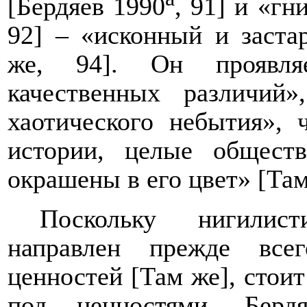
[Бердяев 1990
, 91] и «гн
92] – «исконный и заста
же, 94]. Он проявля
качественных различий»
хаотического небытия»,
истории, целые общест
окрашены в его цвет» [Там
Поскольку нигилис
направлен прежде все
ценностей [Там же], стоит
под ценностями. Берд