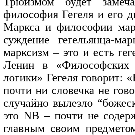
Трюизмом будет замеч
философия Гегеля и его д
Маркса и философии мар
суждение гегельянца-ма
марксизм – это и есть гег
Ленин в «Философских 
логики» Гегеля говорит: «
почти ни словечка не гово
случайно вылезло “божеск
это NB – почти не соде
главным своим предмет