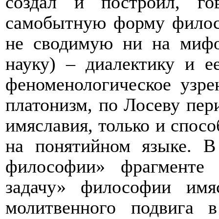
создал и построил, го
самобытную форму филосо
не сводимую ни на мифо
науку) – диалектику и е
феноменологическое узре
платонизм, по Лосеву пер
имяславия, только и спос
на понятийном языке. В
философии» фрагменте
задачу» философии имя
молитвенного подвига в