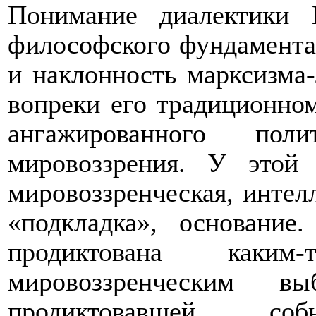
Понимание диалектики Г
философского фундамента
и наклонность марксизм
вопреки его традиционно
ангажированного пол
мировоззрения. У этой
мировоззренческая, интел
«подкладка», основани
продиктована каки
мировоззренческим в
продиктовавшей 