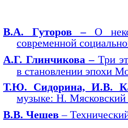
В.А. Гуторов ‒
О нек
современной со
А.Г. Глинчикова
‒
Три э
в становлении эпох
Т.Ю. Сидорина, И.В. К
музыке: Н. Мяско
В.В. Чешев
‒ Техническ