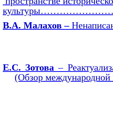
пространстве историческ
культуры……………
В.А. Малахов
‒
Ненап
Е.С. Зотова
‒ Реактуализ
(Обзор междунар