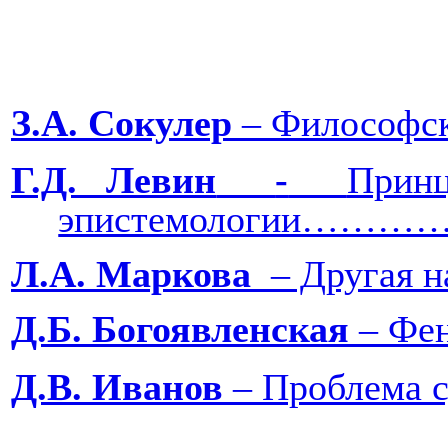
З.А. Сокулер
‒ Философская
Г.Д. Левин
-
Принц
эпистемологи
Л.А. Маркова
‒ Другая 
Д.Б. Богоявленская
‒ Фе
Д.В. Иванов
‒ Проблема