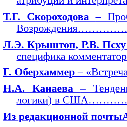
атрибуции и ин
Т.Г. Скороходова
‒ Про
Возрождения…
Л.Э. Крыштоп, Р.В. Псху
специфика коммен
Г. Оберхаммер
‒ «Встре
Н.А. Канаева
‒ Тенден
логики) в США
Из редакционной почты