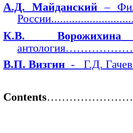
А.Д. Майданский
‒ Фи
России..............................
К.В. Ворожихина
антология……………
В.П. Визгин
-
Г.Д. Гач
Contents
…………………