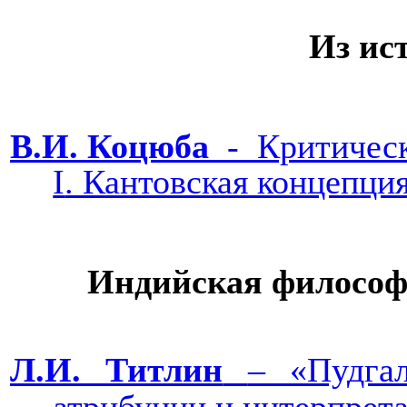
Из ис
В.И. Коцюба
-
Критическ
I
. Кантовская конц
Индийская философи
Л.И. Титлин
‒ «Пудга