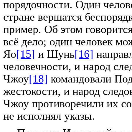
порядочности. Один челове
стране вершатся беспоряд
пример. Об этом говоритс
всё дело; один человек мо
Яо
[15]
и Шунь
[16]
направ
человечности, и народ сле
Чжоу
[18]
командовали Под
жестокости, и народ следо
Чжоу противоречили их со
не исполнял указы.