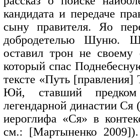
рассказ о поиске наибол
кандидата и передаче пра
сыну правителя. Яо пер
добродетелью Шуню. Ш
оставил трон не своему
который спас Поднебесную
тексте «Путь [правления]
Юй, ставший предком
легендарной династии Ся 
иероглифа «Ся» в контек
см.: [Мартыненко
2009])