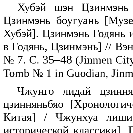
Хубэй
шэн
Цзинмэнь
Цзинмэнь
боугуань
[
Муз
Хубэй
].
Цзинмэнь Годянь и
в Годянь, Цзинмэнь] // Вэ
35–48
№ 7.
С
.
(Jinmen Ci
Tomb
№ 1 in
Guodian
, Jin
Чжунго лидай цзинн
цзинняньбяо [Хронологич
Китая] / Чжунхуа лиши
исторической классики]. 