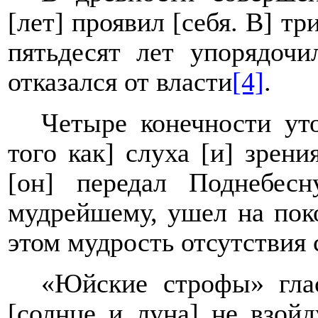
[лет] проявил [себя. В] тр
пятьдесят лет упорядочи
отказался от власти
[4]
.
Четыре конечности ут
того как] слуха [и] зрени
[он] передал Поднебес
мудрейшему, ушел на поко
этом мудрость отсутствия 
«Юйские строфы» глас
[солнце и луна] не взойд