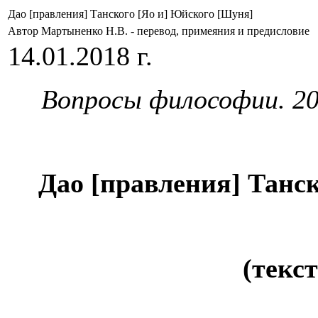
Дао [правления] Танского [Яо и] Юйского [Шуня]
Автор Мартыненко Н.В. - перевод, примеяния и предисловие
14.01.2018 г.
Вопросы философии. 201
Дао [правления] Танс
(текст