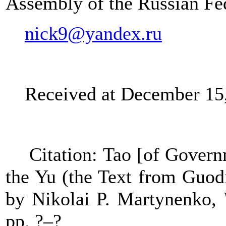
Assembly of the Russian Fe
nick9@yandex.ru
Received at December 15
Citation: Tao [of Gover
the Yu (the Text from Guodi
by Nikolai P. Martynenko,
pp. ?–?