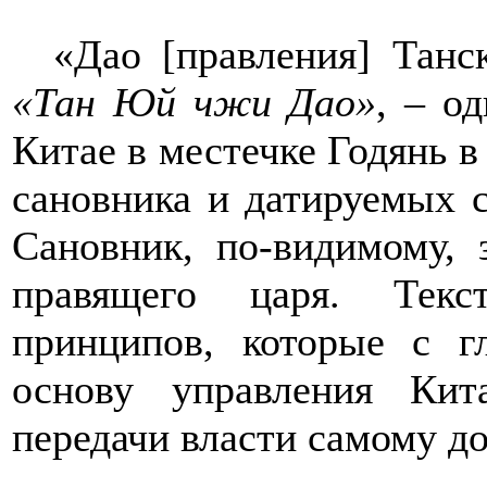
«Дао [правления] Танс
«Тан Юй чжи Дао»
,
–
од
Китае
в местечке Годянь
в 
сановника
и датируемых 
Сановник, по-видимому, 
правящего царя. Тек
принципов, которые с г
основу управления Ки
передачи власти самому д