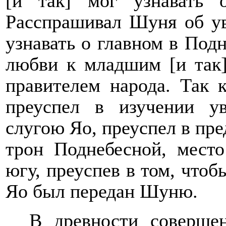
[и так] мог узнавать 
Расспрашивал Шуня об ув
узнавать о главном в Под
любви к младшим [и так]
правителем народа. Так 
преуспел в изучении у
слугою Яо, преуспел в пре
трон Поднебесной, место
югу, преуспев в том, чтоб
Яо был передан Шуню.
В древности соверше