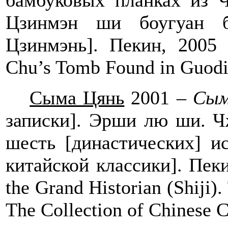
бамбуковых планках из Ч
Цзинмэн ши боугуан б
Цзинмэнь]. Пекин, 2005 
Chu
’
s
Tomb
Found
in
Guodi
Сыма Цянь
2001 –
Сым
записки]. Эрши лю ши. Ч
шесть [династических] и
китайской классики]. Пеки
the Grand Historian (Shiji)
The Collection of Chinese Cl