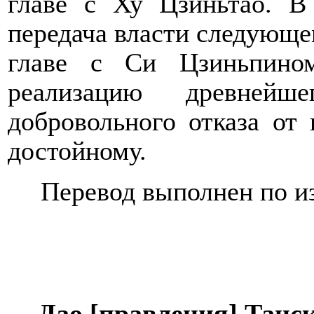
главе с Ху Цзиньтао. В
передача власти следующе
главе с Си Цзиньпино
реализацию древней
добровольного отказа от 
достойному.
Перевод
выполнен по
из
Дао [правления] Танс