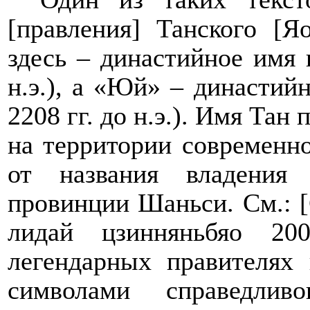
[правления] Танского [
здесь – династийное имя 
н.э.), а «Юй» – династий
2208 гг. до н.э.).
Имя
Тан п
на территории современн
от названия владения
провинции Шаньси. См.: [
лидай цзинняньбяо 200
легендарных правителях 
символами справедлив