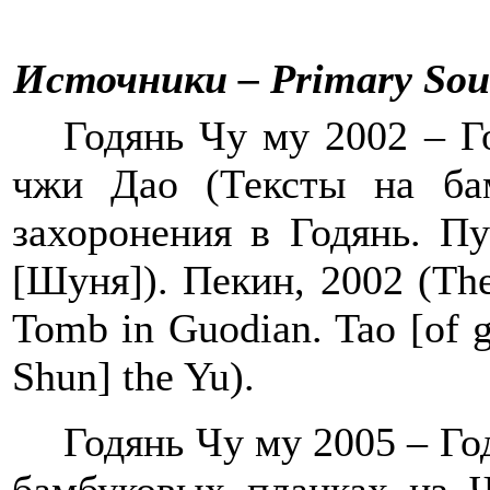
Источники
‒ Primary Sou
Годянь Чу му 2002 – 
чжи Дао (Тексты на ба
захоронения в Годянь. П
[Шуня]). Пекин, 2002 (
Th
Tomb
in
Guodian
.
Tao [of 
Shun] the Yu
)
.
Годянь Чу му 2005 – Го