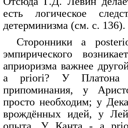
Отсюда Г.Д. Левин делае
есть логическое следс
детерминизма (см. с. 136)
Сторонники
a
posteri
эмпирического возника
априоризма важнее другой
a
priori
? У Платона 
припоминания, у Арист
просто необходим; у Дека
врождённых идей, у Лей
опыта. У Канта -
a
prio