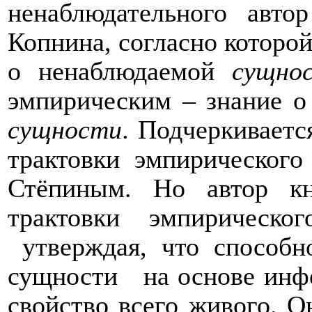
ненаблюдательного авто
Копнина, согласно которой
о ненаблюдаемой
сущно
эмпирическим – знание 
сущности
. Подчеркиваетс
трактовки эмпирического
Стёпиным. Но автор кн
трактовки эмпирическо
утверждая, что способн
сущности
на основе инф
свойство всего живого. О