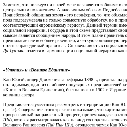
Заметим, что поле-
гун
ни в коей мере не является «общим» в с
центральным положением. Аналогичным образом Поднебесная
Поднебесной: общинная земля - это периферия, то, что объемле
поля подразумевала не только совместную обработку, но и пр
соответствующий европейскому герцогу). Данный термин имее
социальной иерархии. Государь в этой схеме представляет св
смысле является обобщением народа. В этом плане правитель 
предполагает не всеобщее равенство, а четкую социальную ие
стоять справедливый правитель. Справедливость в социальном
Да Тун
заключается в гармонизации социальной иерархии как о
«Утопия» и «Великое Единение»
Кан Ю-вэй, лидер Движения за реформы 1898 г., предстал на 
по-видимому, один из наиболее популярных представителей ки
«Книга о Великом Единении»), был написан в 1902 г. Издание тр
кончины автора.
Представляется уместным рассмотреть интерпретацию Кан Ю-вэ
цзы"»). Содержание этого трактата показывает, что картина м
прогрессивный направленный процесс, причем каждая эра-эпо
Ши
), которая рассматривалась как период господства автокра
Великого Равновесия (
Тай Пин Ши
), отождествляемая Кан Ю-