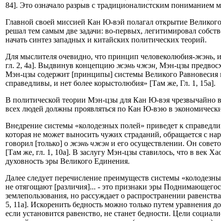
84]. Это означало разрыв с традиционалистским пониманием ми
Главной своей миссией Кан Ю-вэй полагал открытие Великого
решал тем самым две задачи: во-первых, легитимировал собст
начать синтез западных и китайских политических теорий.
Для мыслителя очевидно, что принцип человеколюбия-
жэнь
, 
гл. 2, 4а]. Выдвинув концепцию
жэнь чжэн,
Мэн-цзы предвосх
Мэн-цзы содержит [принципы] системы Великого Равновесия и 
справедливы, и нет более корыстолюбия» [Там же, Гл. 1, 15а].
В политической теории Мэн-цзы для Кан Ю-вэя чрезвычайно в
всех людей должны проявляться по Кан Ю-вэю в экономически
Внедрение системы «колодезных полей» приведет к справедлив
которая не может выносить чужих страданий, обращается с нар
говорил [только] о
жэнь чжэн
и его осуществлении. Он советов
[Там же, гл. 1, 10а]. В заслугу Мэн-цзы ставилось, что в век 
духовность эры Великого Единения.
Далее следует перечисление преимуществ системы «колодезных
не отягощают [различия]... - это признаки эры Поднимающегося
землепользования, но рассуждает о распространении равенства
5, 11а]. Искоренить бедность можно только путем уравнения д
если установится равенство, не станет бедности. Цели социали