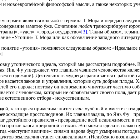
й и новоевропейской философской мысли, а также некоторых у
Сам термин является калькой с термина Т. Мора и передан след
 содержание заметно ýже. Сочетание
тобан
транскрибирует
topos
страны)», «удел», «город-государство»
[3]
. Таким образом, термин
звание «Утопии» Т. Мора или как обозначение западного литерату
 понятие «утопия» поясняется следующим образом: «Идеальное 
].
овку утопического идеала, который мы рассмотрим подробнее. В 
я. Янь Фу утверждает, что главным чаянием человечества являе
ем и одеждой). Деятельность мудреца сравнивается с работой с
ое касается законов и управления, которые суть добрые плоды.
тей его народа; поэтому он непременно уничтожит частную соб
ивается с человеком, который не обрабатывает своего поля, дает
не естественного отбора - искусственным.
юдей, к которым применим эпитет
сянь
: «учёный и вместе с тем
ревосходящие простолюдинов. Их главная задача, по Янь Фу - п
г достойного правителя - превращение всей недвижимости в го
а против хаоса природной стихии. Это можно сделать только п
огда «наступит величие»: силами народа будут усмирены погодн
родуктов земледелия станет справедливым. (Неизбежно возникают