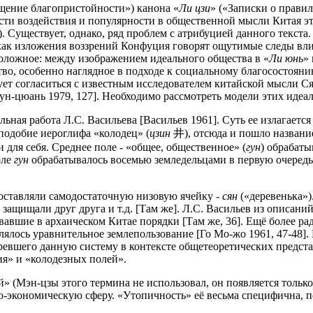
щение благопристойности») канона «
Ли цзи
» («Записки о прави
ти воздействия и популярности в общественной мысли Китая это
э.). Существует, однако, ряд проблем с атрибуцией данного текс
как изложения воззрений Конфуция говорят ощутимые следы вли
положное: между изображением идеального общества в «
Ли юнь
»
во, особенно наглядное в подходе к социальному благосостояни
ует согласиться с известным исследователем китайской мысли С
н-цюань 1979, 127]. Необходимо рассмотреть модели этих идеал
ная работа Л.С. Васильева [Васильев 1961]. Суть ее излагаетс
аподобие иероглифа «колодец» (
цзин
井), отсюда и пошло названи
 для себя. Среднее поле - «общее, общественное» (
гун
) обрабаты
оле
гун
обрабатывалось восемью земледельцами в первую очередь
составляли самодостаточную низовую ячейку -
сян
(«деревенька»
 защищали друг друга и т.д. [Там же]. Л.С. Васильев из описан
вавшие в архаическом Китае порядки [Там же, 36]. Ещё более 
лялось уравнительное землепользование [Го Мо-жо 1961, 47-48].
тревшего данную систему в контексте общетеоретических предст
ия» и «колодезных полей».
 (Мэн-цзы этого термина не использовал, он появляется только в
-экономическую сферу. «Утопичность» её весьма специфична, п