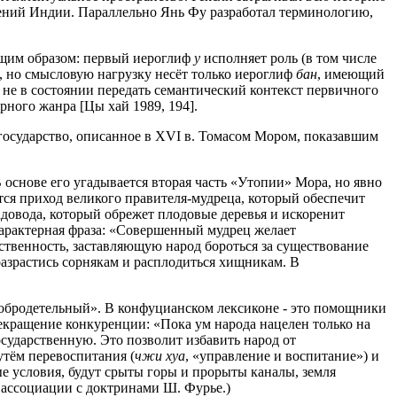
чений Индии. Параллельно Янь Фу разработал терминологию,
ующим образом: первый иероглиф
у
исполняет роль (в том числе
, но смысловую нагрузку несёт только иероглиф
бан
, имеющий
 не в состоянии передать семантический контекст первичного
рного жанра [Цы хай 1989, 194].
государство, описанное в XVI в. Томасом Мором, показавшим
основе его угадывается вторая часть «Утопии» Мора, но явно
тся приход великого правителя-мудреца, который обеспечит
адовода, который обрежет плодовые деревья и искоренит
 Характерная фраза: «Совершенный мудрец желает
ственность, заставляющую народ бороться за существование
 разрастись сорнякам и расплодиться хищникам. В
 добродетельный». В конфуцианском лексиконе - это помощники
рекращение конкуренции: «Пока ум народа нацелен только на
сударственную. Это позволит избавить народ от
утём перевоспитания (
чжи хуа
, «управление и воспитание») и
ые условия, будут срыты горы и прорыты каналы, земля
 ассоциации с доктринами Ш. Фурье.)