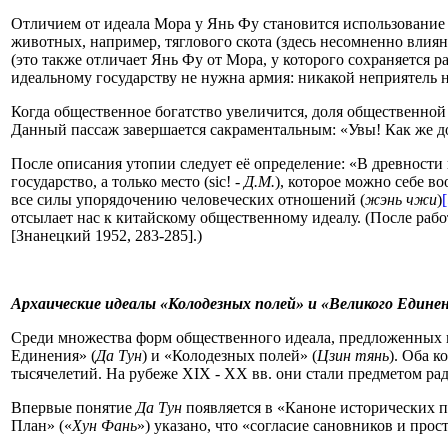
Отличием от идеала Мора у Янь Фу становится использование 
животных, например, тяглового скота (здесь несомненно влиян
(это также отличает Янь Фу от Мора, у которого сохраняется р
идеальному государству не нужна армия: никакой неприятель не
Когда общественное богатство увеличится, доля общественной 
Данный пассаж завершается сакраментальным: «Увы! Как же доб
После описания утопии следует её определение: «В древности 
государство, а только место (sic! -
Д.М.
), которое можно себе в
все силы упорядочению человеческих отношений (
жэнь чжи
)
[
отсылает нас к китайскому общественному идеалу. (После раб
[Знанецкий 1952, 283-285].)
Архаические идеалы «Колодезных полей» и «Великого Едине
Среди множества форм общественного идеала, предложенных 
Единения» (
Да Тун
) и «Колодезных полей» (
Цзин тянь
). Оба 
тысячелетий. На рубеже XIX - XX вв. они стали предметом ра
Впервые понятие
Да Тун
появляется в «Каноне исторических п
План» («
Хун Фань
») указано, что «согласие сановников и прос