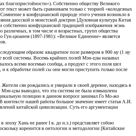
лах благопристойности»). Собственно обществу Великого
т текст может быть сравниваем только с теорией «колодезных
та. Сомнение в конфуцианской природе этого учения возникло в
яния даосской и моистской доктрин [Духовная культура Китая
 и собственно конфуцианской традицией изображения
жэнь
ю различных, в том числе и возрастных, групп общества
яо Гун-цюанем (1897-1981): «Великое Единение» является
ов.
я следующим образом: квадратное поле размером в 900
му
(1
му
е всей системы. Восемь крайних полей Мэн-цзы называл
валось всеми восемью сообща, а продукт с этого поля шел
, и к обработке полей
сы
они могли приступить только после
). Жители
сян
рождались и умирали в своей деревне, находясь в
ий Мэн-цзы выводил, что эта система не была измышлена
радикальную позицию в данном вопросе занимал Го Мо-жо
 В контексте нашей работы большое значение имеет статья А.И.
авлений китайской цивилизации. Суть его аргументации
 эпоху Хань не ранее I в. до н.э.) представляет собою
оскольку коренится в онтологии и методологии [Китайские