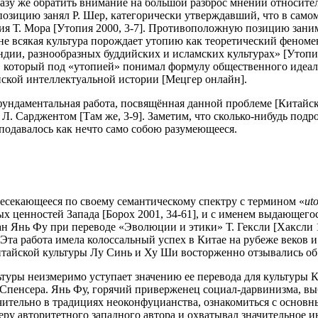
разу же обратить внимание на большой разброс мнений относите
озицию занял Р. Шер, категорически утверждавший, что в самом
рения Т. Мора [Утопия 2000, 3-7]. Противоположную позицию за
е всякая культура порождает утопию как теоретический феном
ндии, разнообразных буддийских и исламских культурах» [Утопи
а, который под «утопией» понимал формулу общественного идеа
йской интеллектуальной истории [Мецгер онлайн].
фундаментальная работа, посвящённая данной проблеме [Китайск
 Л. Сарджентом [Там же, 3-9]. Заметим, что сколько-нибудь под
 подавалось как нечто само собою разумеющееся.
ресекающееся по своему семантическому спектру с термином «
ut
 ценностей Запада [Борох 2001, 34-61], и с именем выдающегос
н Янь Фу при переводе «Эволюции и этики» Т. Гексли [Хаксли 18
. Эта работа имела колоссальный успех в Китае на рубеже веков
тайской культуры Лу Синь и Ху Ши восторженно отзывались об 
туры неизмеримо уступает значению ее перевода для культуры Ки
Спенсера. Янь Фу, горячий приверженец социал-дарвинизма, выб
ительно в традициях неоконфуцианства, ознакомиться с основн
ру авторитетного западного автора и охватывал значительное и