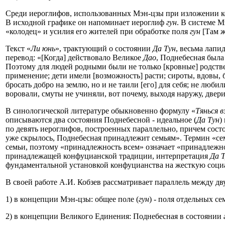
Среди иероглифов, использованных Мэн-цзы при изложении к
В исходной графике он напоминает иероглиф
гун
. В системе 
«колодец» и усилия его жителей при обработке поля
гун
[Там ж
Текст «
Ли юнь
», трактующий о состоянии
Да Тун
, весьма лапи
перевод: «[Когда] действовало Великое
Дао
, Поднебесная был
Поэтому для людей родными были не только [кровные] родстве
применение; дети имели [возможность] расти; сироты, вдовы
бросать добро на землю, но и не таили [его] для себя; не люби
воровали, смуты не учиняли, вот почему, выходя наружу, две
В синологической литературе обыкновенно формулу «
Тянься в
описываются два состояния Поднебесной - идеальное (
Да Тун
)
по девять иероглифов, построенных параллельно, причем сос
уже скрылось, Поднебесная принадлежит семьям». Термин «сем
семьи, поэтому «принадлежность всем» означает «принадлежн
принадлежащей конфуцианской традиции, интерпретация
Да 
фундаментальной установкой конфуцианства на жесткую социа
В своей работе А.И. Кобзев рассматривает параллель между д
1) в концепции Мэн-цзы: общее поле (
гун
) - поля отдельных се
2) в концепции Великого Единения: Поднебесная в состоянии