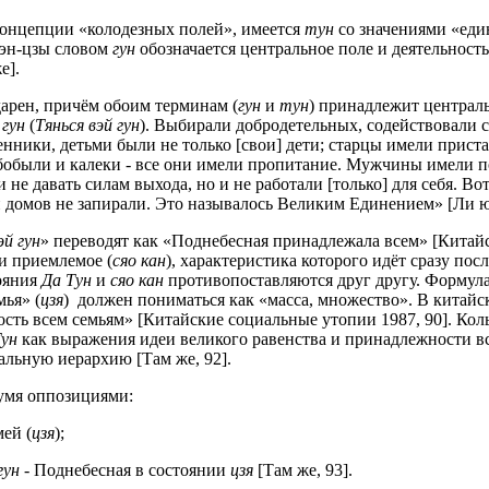
онцепции «колодезных полей», имеется
тун
со значениями «еди
Мэн-цзы словом
гун
обозначается центральное поле и деятельность
е].
дарен, причём обоим терминам (
гун
и
тун
) принадлежит централ
а
гун
(
Тянься вэй гун
). Выбирали добродетельных, содействовали 
нники, детьми были не только [свои] дети; старцы имели прист
, бобыли и калеки - все они имели пропитание. Мужчины имел
ли не давать силам выхода, но и не работали [только] для себя. 
ри домов не запирали. Это называлось Великим Единением» [Ли 
эй гун
» переводят как «Поднебесная принадлежала всем» [Китайс
 и приемлемое (
сяо кан
), характеристика которого идёт сразу пос
тояния
Да Тун
и
сяо кан
противопоставляются друг другу. Формул
ья» (
цзя
) должен пониматься как «масса, множество». В китайс
ость всем семьям» [Китайские социальные утопии 1987, 90]. Ко
Тун
как выражения идеи великого равенства и принадлежности вс
льную иерархию [Там же, 92].
вумя оппозициями:
мей (
цзя
);
гун
- Поднебесная в состоянии
цзя
[Там же, 93].