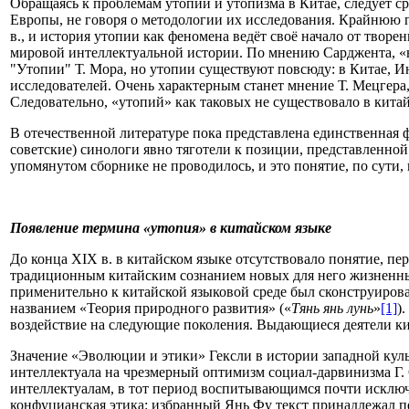
Обращаясь к проблемам утопии и утопизма в Китае, следует с
Европы, не говоря о методологии их исследования. Крайнюю п
в., и история утопии как феномена ведёт своё начало от тво
мировой интеллектуальной истории. По мнению Сарджента, «н
"Утопии" Т. Мора, но утопии существуют повсюду: в Китае, И
исследователей. Очень характерным станет мнение Т. Мецгер
Следовательно, «утопий» как таковых не существовало в кита
В отечественной литературе пока представлена единственная 
советские) синологи явно тяготели к позиции, представленной
упомянутом сборнике не проводилось, и это понятие, по сути,
Появление термина «утопия» в китайском языке
До конца XIX в. в китайском языке отсутствовало понятие, пе
традиционным китайским сознанием новых для него жизненных
применительно к китайской языковой среде был сконструирова
названием «Теория природного развития» («
Тянь янь лунь
»
[1]
)
воздействие на следующие поколения. Выдающиеся деятели ки
Значение «Эволюции и этики» Гексли в истории западной куль
интеллектуала на чрезмерный оптимизм социал-дарвинизма Г. 
интеллектуалам, в тот период воспитывающимся почти исключ
конфуцианская этика: избранный Янь Фу текст принадлежал пе