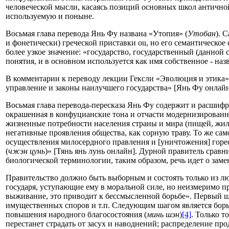
человеческой мысли, касаясь позиций основных школ антично
используемую и поныне.
Восьмая глава перевода Янь Фу названа «Утопия» (
Утобан
). 
и фонетически) греческой приставки ou, но его семантическое
более узкое значение: «государство, государственный (данной 
понятия, и в основном используется как имя собственное - на
В комментарии к переводу лекции Гексли «Эволюция и этика»
управление и законы наилучшего государства» [Янь Фу онлайн
Восьмая глава перевода-пересказа Янь Фу содержит и расшифр
окрашенная в конфуцианские тона и отчасти модернизированна
жизненные потребности населения страны и мира (пищей, жиль
негативные проявления общества, как сорную траву. То же сам
осуществления милосердного правления и [уничтожения] горес
(
чжэн цунь
)» [Тянь янь лунь онлайн]. Дурной правитель сравн
биологической терминологии, таким образом, речь идет о заме
Правительство должно быть выборным и состоять только из л
государя, уступающие ему в моральной силе, но неизмеримо п
выживание, это приводит к бессмысленной борьбе». Первый ша
имущественных споров и т.п. Следующим шагом является борьб
повышения народного благосостояния (
минь шэн
)
[4]
. Только т
перестанет страдать от засух и наводнений; распределение п