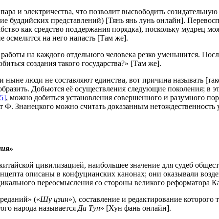
пара и электричества, что позволит высвободить созидательную
ие буддийских представлений) [Тянь янь лунь онлайн]. Перевосп
абство как средство поддержания порядка), поскольку мудрец мо
 осмелится на него напасть [Там же].
работы на каждого отдельного человека резко уменьшится. После 
иться создания такого государства?» [Там же].
и ныне люди не составляют единства, вот причина называть [так
ообразить. Добьются её осуществления следующие поколения; в эт
5]
, можно добиться установления совершенного и разумного пор
от Ф. Знанецкого можно считать доказанным нетождественность 
ния»
китайской цивилизацией, наибольшее значение для судеб общес
концепта описаны в конфуцианских канонах; они оказывали возде
дикального переосмысления со стороны великого реформатора Ка
реданий» («
Шу
цзин
»), составление и редактирование которог
того народа называется
Да Тун
» [Хун фань онлайн].