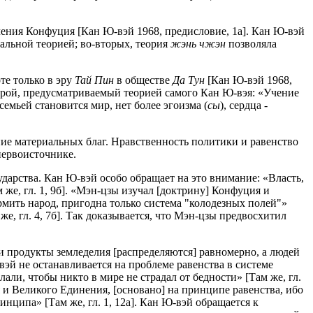
чения Конфуция [Кан Ю-вэй 1968, предисловие, 1а]. Кан Ю-вэй
альной теорией; во-вторых, теория
жэнь чжэн
позволяла
те только в эру
Тай Пин
в обществе
Да Тун
[Кан Ю-вэй 1968,
рой, предусматриваемый теорией самого Кан Ю-вэя: «Учение
мьей становится мир, нет более эгоизма (
сы
), сердца -
ие материальных благ. Нравственность политики и равенство
первоисточнике.
арства. Кан Ю-вэй особо обращает на это внимание: «Власть,
же, гл. 1, 9б]. «Мэн-цзы изучал [доктрину] Конфуция и
ормить народ, пригодна только система "колодезных полей"»
 же, гл. 4, 7б]. Так доказывается, что Мэн-цзы предвосхитил
и продукты земледелия [распределяются] равномерно, а людей
-вэй не останавливается на проблеме равенства в системе
ли, чтобы никто в мире не страдал от бедности» [Там же, гл.
я и Великого Единения, [основано] на принципе равенства, ибо
инципа» [Там же, гл. 1, 12а]. Кан Ю-вэй обращается к