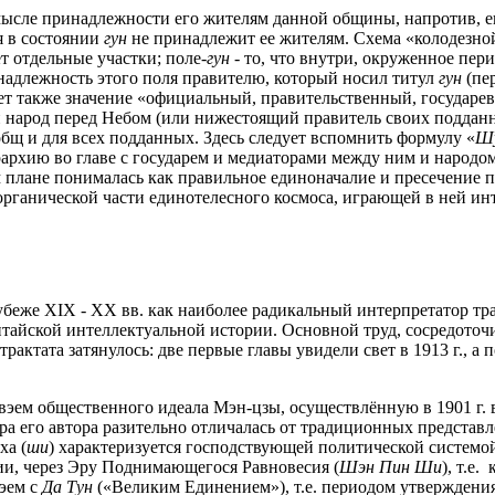
мысле принадлежности его жителям данной общины, напротив, ег
 в состоянии
гун
не принадлежит ее жителям. Схема «колодезной
т отдельные участки; поле-
гун
- то, что внутри, окруженное пер
инадлежность этого поля правителю, который носил титул
гун
(пе
т также значение «официальный, правительственный, государев
ой народ перед Небом (или нижестоящий правитель своих поддан
общ и для всех подданных. Здесь следует вспомнить формулу «
Шу
рархию во главе с государем и медиаторами между ним и народо
 плане понималась как правильное единоначалие и пресечение 
рганической части единотелесного космоса, играющей в ней инт
рубеже XIX - ХХ вв. как наиболее радикальный интерпретатор тр
тайской интеллектуальной истории. Основной труд, сосредоточ
актата затянулось: две первые главы увидели свет в 1913 г., а п
ем общественного идеала Мэн-цзы, осуществлённую в 1901 г. в
ира его автора разительно отличалась от традиционных предста
ха (
ши
) характеризуется господствующей политической системой
тии, через Эру Поднимающегося Равновесия (
Шэн Пин Ши
), т.е
вэем с
Да Тун
(«Великим Единением»), т.е. периодом утверждения