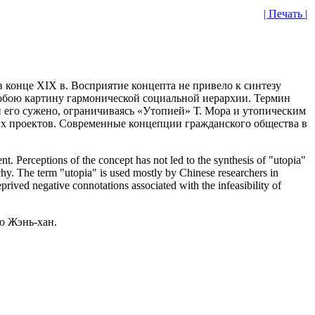
| Печать |
в конце XIX в. Восприятие концепта не привело к синтезу
собою картину гармонической социальной иерархии. Термин
 его сужено, ограничиваясь «Утопией» Т. Мора и утопическим
их проектов. Современные концепции гражданского общества в
ent. Perceptions of the concept has not led to the synthesis of "utopia"
chy. The term "utopia" is used mostly by Chinese researchers in
rived negative connotations associated with the infeasibility of
ю Жэнь-хан.