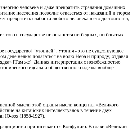
 энергию человека и даже прекратить страдания домашних
итание населения позволит отказаться от наказаний и тюрем
жет превратить слабости любого человека в его достоинства;
этого в государстве не останется ни бедных, ни богатых.
ое государство] "утопией". Утопия - это не существующее
ом деле нельзя полагаться на волю Неба и природу; отдавая
ядка» [Там же]. Данная интерпретация с неизбежностью
утопического идеала и общественного идеала вообще
твенной мысли этой страны имели концепты «Великого
йствие на китайских интеллектуалов в течение двух
н Ю-вэя (1858-1927).
о традиционно приписываются Конфуцию. В главе «Великий