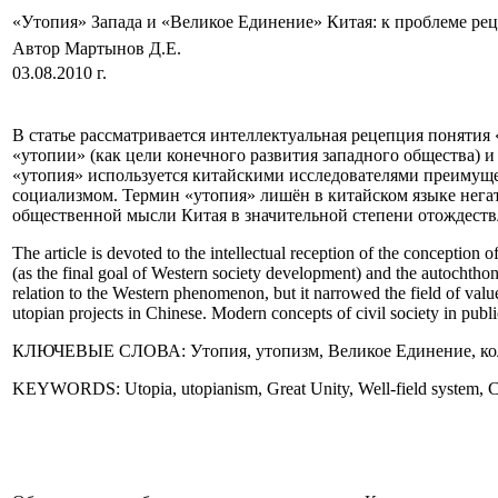
«Утопия» Запада и «Великое Единение» Китая: к проблеме р
Автор Мартынов Д.Е.
03.08.2010 г.
В статье рассматривается интеллектуальная рецепция понятия 
«утопии» (как цели конечного развития западного общества)
«утопия» используется китайскими исследователями преимуще
социализмом. Термин «утопия» лишён в китайском языке нега
общественной мысли Китая в значительной степени отождеств
The article is devoted to the intellectual reception of the conception o
(as the final goal of Western society development) and the autochthon
relation to the Western phenomenon, but it narrowed the field of valu
utopian projects in Chinese. Modern concepts of civil society in public
КЛЮЧЕВЫЕ СЛОВА:
Утопия, утопизм, Великое Единение, к
KEYWORDS: Utopia, utopianism, Great Unity, Well-field system,