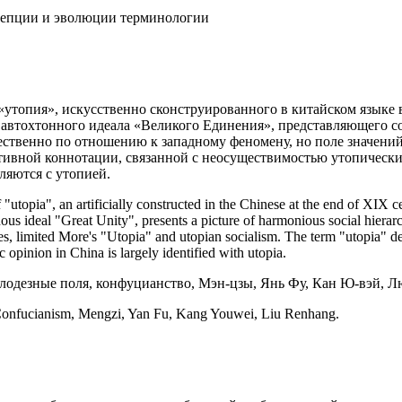
ецепции и эволюции терминологии
«утопия», искусственно сконструированного в китайском языке 
 и автохтонного идеала «Великого Единения», представляющего 
ственно по отношению к западному феномену, но поле значений
тивной коннотации, связанной с неосуществимостью утопическ
ляются с утопией.
f "utopia", an artificially constructed in the Chinese at the end of XIX c
ous ideal "Great Unity", presents a picture of harmonious social hierar
es, limited More's "Utopia" and utopian socialism. The term "utopia" dep
 opinion in China is largely identified with utopia.
олодезные поля, конфуцианство, Мэн-цзы, Янь Фу, Кан Ю-вэй, Л
 Confucianism, Mengzi, Yan Fu, Kang Youwei, Liu Renhang.