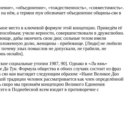
нение», «объединение», «тождественность», «совместимость».
 на нём, а термин
тун
обозначает объединение общины-
сян
в
ьное место в ключевой формуле этой концепции. Приведём её
способным; учили верности, совершенствовали в дружелюбии.
анище, дабы окончить свои дни; сильные телом имели
и положенную долю, женщины - прибежище. [Люди] не любили
Вот почему злых помыслов не допускали, не грабили, не
юнь онлайн].
кие социальные утопии 1987, 90]. Однако в «
Ли юнь
»
ле
Да Тун
. Формула общества в обоих случаях состоит из фраз
а
сяо кан
выглядит следующим образом: «Ныне Великое
Дао
кой традиции человек рассматривается как член определённой
ль скоро мы признаём концепцию Великого Единения
его в Поднебесной всем входит в противоречие с