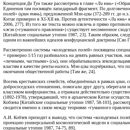
Концепция
Да Тун
также рассмотрена в главе «
Ли юнь
» («Обра
Единения там посвящён лапидарный фрагмент. По долговечнос
полей» (
цзин тянь
), предложенной Мэн-цзы (372-289 гг. до н.
Китае примерно в XI-XII вв. Против аутентичности «
Ли юнь
» 
2006, 277]. Из того же текста можно извлечь и прямо противо
чжэн
(«гуманного правления») существует несомненное сходст
[Китайские социальные утопии 1987, 23]. Таким образом, след
одним из важнейших идеалов конфуцианской доктрины [Сяо Гу
Рассмотрению системы «колодезных полей» посвящена специаль
= примерно 1/15 га) разбивалось на девять равных участков, н
«личными, частными» (
сы
), они обрабатывались земледельцами
властям в качестве ренты-налога. Мэн-цзы подчёркивал, что п
окончания общественной работы [Там же, 24].
Восемь крестьянских семейств, объединённых в рамках
цзин
, 
добрососедских отношениях, помогали друг другу, оберегали и
классиком конфуцианства, а отражала действительно существо
(1892-1978), утверждавший, что в архаическом Китае осуществ
Кобзева [Китайские социальные утопии 1987, 58-103], рассмо
сводится именно к связи между теориями «гуманного правлен
А.И. Кобзев приходит к выводу, что система «колодезных полей»
проекцию универсальной космологической модели в социально
социальные утопии 1987, 74-75, 89].