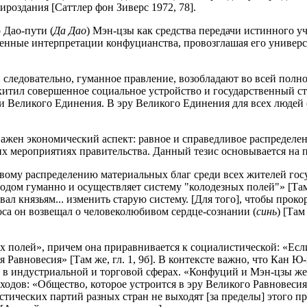
роздания [Саттлер фон Зиверс 1972, 78].
 Дао-пути (
Да Дао
) Мэн-цзы как средства передачи истинного у
венные интерпретации конфуцианства, провозглашая его универс
и следовательно, гуманное правление, возобладают во всей полно
итил совершенное социальное устройство и государственный ст
Великого Единения. В эру Великого Единения для всех людей се
ажен экономический аспект: равное и справедливое распределен
х мероприятиях правительства. Данный тезис основывается на 
ому распределению материальных благ среди всех жителей госуд
одом гуманно и осуществляет систему "колодезных полей"» [Там 
ал князьям... изменить старую систему. [Для того], чтобы прок
Хаоса он возвещал о человеколюбивом сердце-сознании (
синь
) [Там
 полей», причем она приравнивается к социалистической: «Есл
 Равновесия» [Там же, гл. 1, 9б]. В контексте важно, что Кан Ю
 в индустриальной и торговой сферах. «Конфуций и Мэн-цзы жела
оходов: «Общество, которое устроится в эру Великого Равновеси
стических партий разных стран не выходят [за пределы] этого пр