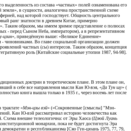
о выделенность из состава «частных» полей ознаменована его
 земли», в сущности, аналогична пространственной схеме
иферией, над которой господствует. Общность центрального
рвый ранг знатности в древнем Китае, примерно
». Таким образом, мы имеем зримое представление о полюсах
ных - перед Сыном Неба, императором), а в репрезентативном
-цзин
», приведённую выше: «Великое Единение»
м - чиновниками. Во главе социальной организации должен
проявлений частных (
сы
) интересов. Таким образом, концепция
егративную роль [Китайские социальные утопии 1987, 94-98].
адиционных доктрин в теоретическом плане. В этом плане он,
ивший в себе все направления мысли Кан Ю-вэя, «
Да Тун шу
» (
олностью книга вышла только в 1935 г., через восемь лет после
 трактате «
Мэн-цзы вэй
»
(«Сокровенные [смыслы] "Мэн-
влений. Кан Ю-вэй рассматривал историю человечества как
. Схема внешне телеологична: от Эры Хаоса (
Цзюй Луань
. конституционной монархии, пока не будет достигнута Эра
 демократии и республиканизма [Сяо Гун-цюань 1975, 77, 79,