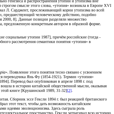
льно генезиса и распространения утопии и утопизма вне
 строгом смысле этого слова, «утопия» возникла в Европе XVI
нимал Л. Сарджент, прослеживающий корни утопизма во всей
ен, предшествующий человеческому действию, подобно
я 2000, 8]. Данные позиции разделяли множество
ла, предложенную конкретным автором в образной форме.
ие социальные утопии 1987], причём российские (тогда -
робного рассмотрения семантики понятия «утопия» в
opia
». Появление этого понятия тесно связано с усвоением
я переводчика Янь Фу (1854-1921). Термин «утопия»
94]. Перевод был опубликован в апреле 1898 г. под
 и вошла в историю китайской общественной мысли, оказывая
этой книге [Крушинский 1989, 31-32]
[2]
.
тая. Сборник эссе Гексли 1894 г. был реакцией британского
рал этот текст, чтобы дать возможность китайским
ыми идеями эволюционизма. Здесь сыграла роль
нтеллектуальное пространство. Гексли затрагивал всю историю