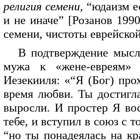
религия семени,
“
юдаизм е
и не иначе
”
[Розанов 199
семени, чистоты еврейской
В подтверждение мысли
мужа к «жене-евреям
»
(
Иезекииля: «
“
Я (Бог) про
время любви. Ты достигла
выросли. И простер Я во
тебе, и вступил в союз с 
“
но ты понадеялась на кр