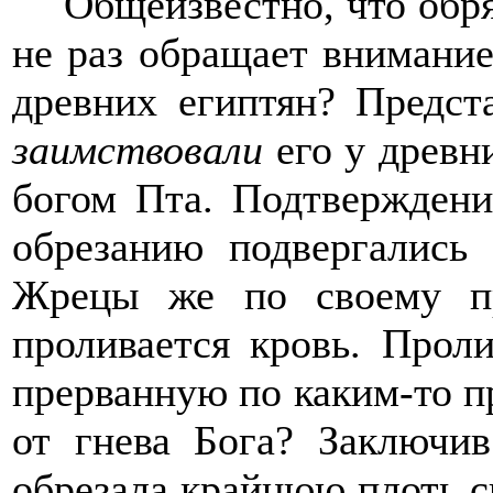
Общеизвестно, что обря
не раз обращает внимание
древних египтян? Предста
заимствовали
его у древн
богом Пта. Подтверждение
обрезанию подвергались
Жрецы же по своему пр
проливается кровь. Прол
прерванную по каким-то п
от гнева Бога? Заключи
обрезала крайнюю плоть сы