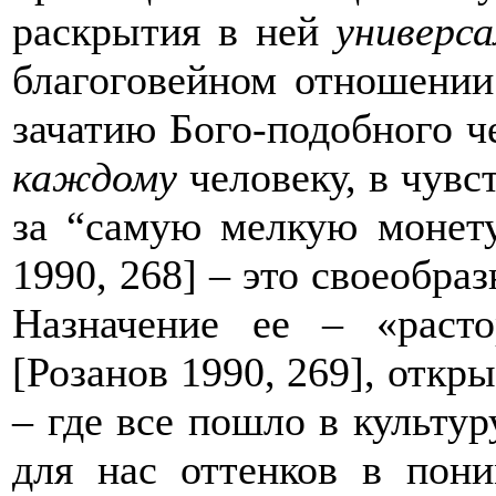
раскрытия в ней
универс
благоговейном отношении 
зачатию Бого-подобного че
каждому
человеку, в чувс
за
“
самую мелкую монет
1990, 268] – это своеобра
Назначение ее – «расто
[Розанов 1990, 269], откр
– где все пошло в культу
для нас оттенков в пони