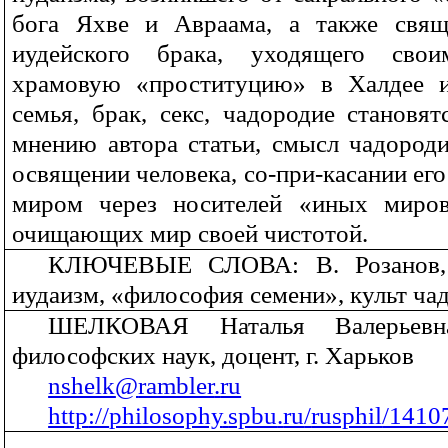
бога Яхве и Авраама, а также свящ
иудейского брака, уходящего сво
храмовую «проституцию» в Халдее и
семья, брак, секс, чадородие становя
мнению автора статьи, смысл чадороди
освящении человека, со-при-касании ег
миром через носителей «иных миров
очищающих мир своей чистотой
.
КЛЮЧЕВЫЕ СЛОВА: В. Розанов, п
иудаизм, «философия семени», культ ча
ШЕЛКОВАЯ Наталья Валерьевн
философских наук, доцент, г. Харьков
nshelk
@
rambler
.
ru
http
://
philosophy
.
spbu
.
ru
/
rusphil
/1410