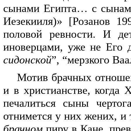
сынами Египта… с сынами
Иезекииля)
»
[Розанов 19
половой ревности. И де
иноверцами, уже не Его д
сидонской
”
,
“
мерзкого Ваа
Мотив брачных отношени
и в христианстве, когда 
печалиться сыны чертог
отнимется у них жених, и 
брачном
пиру в Кане, пре