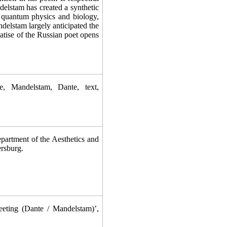
delstam has created a synthetic
f quantum physics and biology,
delstam largely anticipated the
eatise of the Russian poet opens
 Mandelstam, Dante, text,
partment
of the Aesthetics and
ersburg.
eeting (Dante / Mandelstam)
’,