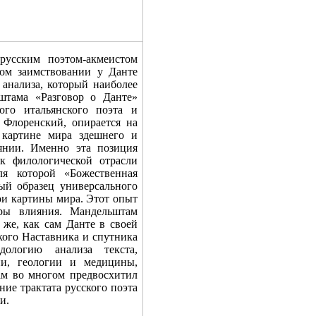
русским поэтом-акмеистом
ом заимствовании у Данте
анализа, который наиболее
штама «Разговор о Данте»
ого итальянского поэта и
 Флоренский, опирается на
 картине мира здешнего и
аянии. Именно эта позиция
ак филологической отрасли
ля которой «Божественная
ый образец универсального
вои картины мира. Этот опыт
еры влияния. Мандельштам
 же, как сам Данте в своей
кого Наставника и спутника
дологию анализа текста,
ии, геологии и медицины,
ам во многом предвосхитил
ие трактата русского поэта
и.