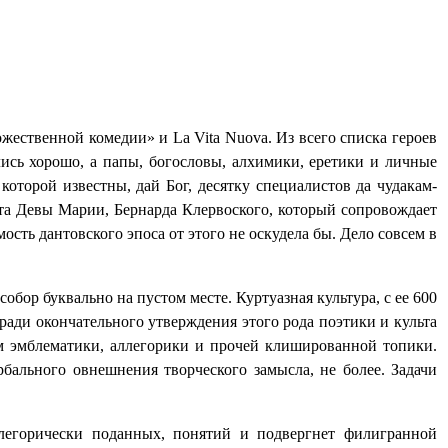
Божественной комедии» и La
Vita
Nuova
. Из всего списка героев
ись хорошо, а папы, богословы, алхимики, еретики и личные
оторой известны, дай Бог, десятку специалистов да чудакам-
ьта Девы Марии, Бернарда Клервоского, который сопровождает
ость дантовского эпоса от этого не оскудела бы. Дело совсем в
бор буквально на пустом месте. Куртуазная культура, с ее 600
ади окончательного утверждения этого рода поэтики и культа
вом эмблематики, аллегорики и прочей клишированной топики.
рбального овнешнения творческого замысла, не более. Задачи
легорически поданных, понятий и подвергнет филигранной