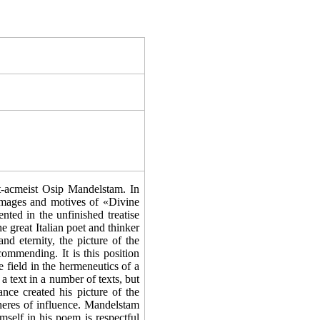
t-acmeist Osip Mandelstam. In
 images and motives of «Divine
ted in the unfinished treatise
 great Italian poet and thinker
nd eternity, the picture of the
ommending. It is this position
 field in the hermeneutics of a
 text in a number of texts, but
nce created his picture of the
heres of influence. Mandelstam
mself in his poem is respectful