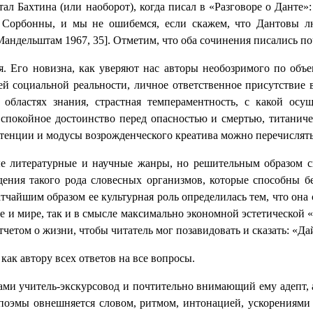
ал Бахтина (или наоборот), когда писал в «Разговоре о Данте
к Сорбонны, и мы не ошибемся, если скажем, что Дантовы 
Мандельштам 1967, 35]. Отметим, что оба сочинения писались п
я. Его новизна, как уверяют нас авторы необозримого по объ
ей социальной реальности, личное ответственное присутствие
 областях знания, страстная темпераментность, с какой осу
 спокойное достоинство перед опасностью и смертью, титаниче
интенции и модусы возрожденческого креатива можно перечислять
ые литературные и научные жанры, но решительным образом с
ния такого рода словесных организмов, которые способны бе
атчайшим образом ее культурная роль определилась тем, что о
е и мире, так и в смысле максимально экономной эстетической
тчетом о жизни, чтобы читатель мог позавидовать и сказать: «
ак автору всех ответов на все вопросы.
ми учитель-экскурсовод и почтительно внимающий ему адепт, а
оэмы овнешняется словом, ритмом, интонацией, ускорениями 