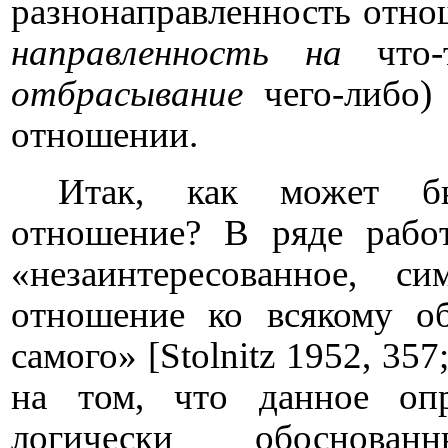
разнонаправленность отно
направленность
на
что
отбрасывание
чего-либо)
отношении.
Итак, как может бы
отношение? В ряде работ
«незаинтересованное, си
отношение ко всякому об
самого» [
Stolnitz
1952, 357
на том, что данное оп
логически обоснован