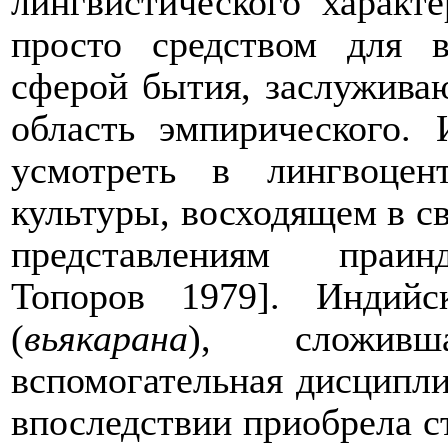
лингвистического характ
просто средством для 
сферой бытия, заслужива
область эмпирического.
усмотреть в лингвоцен
культур
ы
, восходящем в с
представлениям праинд
Топоров 1979]. Индийс
(
вьякарана
), сложивш
вспомогательная дисципли
впоследствии приобрела с