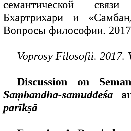
семантической связи
Бхартрихари и «Самбан
Вопросы философии. 2017
Voprosy
Filosofii
. 2017.
Discussion
on
Seman
Saṃbandha
-
samudde
ś
a
a
par
ī
kṣ
ā