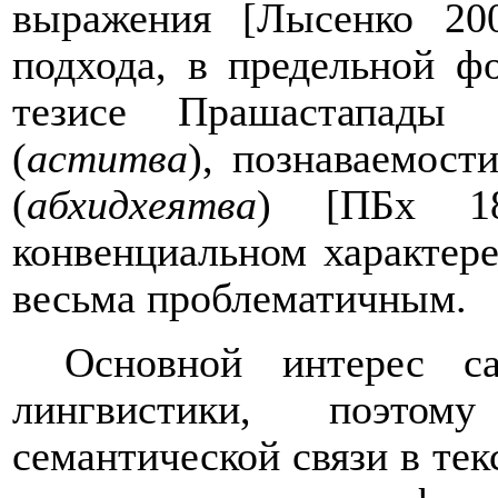
выражения [Лысенко 200
подхода, в предельной ф
тезисе Прашастапады 
(
аститва
), познаваемости
(
абхидхеятва
)
[
ПБх 1
конвенциальном характере
весьма проблематичным.
Основной интерес с
лингвистики, поэто
семантической связи в те