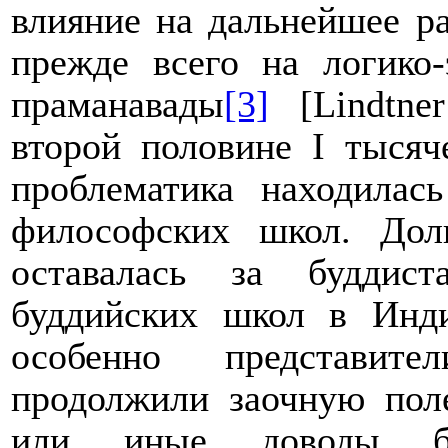
влияние на дальнейшее р
прежде всего на логико
праманавады
[3]
[
Lindtner
второй половине
I
тысяч
проблематика находилас
философских школ. Дол
оставалась за буддис
буддийских школ в Инд
особенно представите
продолжили заочную пол
или иные доводы бу