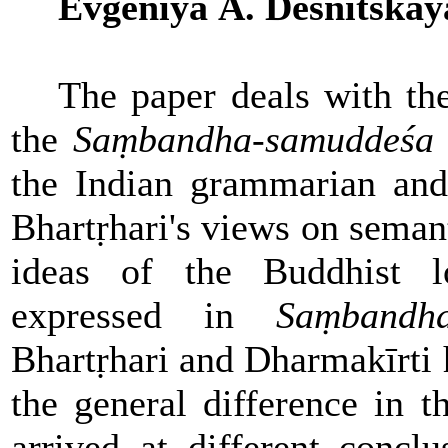
Evgeniya
А
. Desnitskay
The paper deals with th
the
Saṃbandha-samuddeśa
the Indian grammarian and
Bhartṛhari's views on seman
ideas of the Buddhist l
expressed in
Saṃbandha
Bhartṛhari and Dharmakīrti
the general difference in th
arrived at different concl