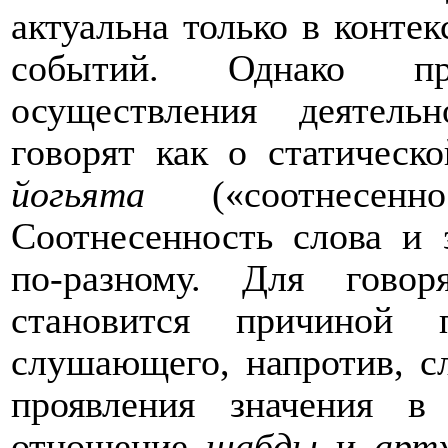
актуальна только в конте
событий. Однако пр
осуществления деятель
говорят как о статическ
йогьята
(«соотнесеннос
Соотнесенность слова и 
по-разному. Для гово
становится причиной 
слушающего, напротив, с
проявления значения
отношение
шабды
и
арт