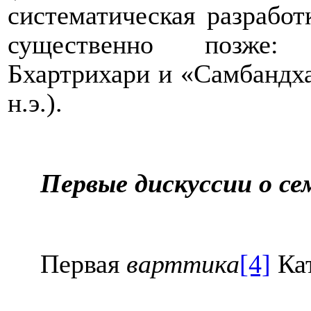
систематическая разрабо
существенно позже: 
Бхартрихари и «Самбандх
н.э.).
Первые дискуссии о се
Первая
варттика
[4]
Кат