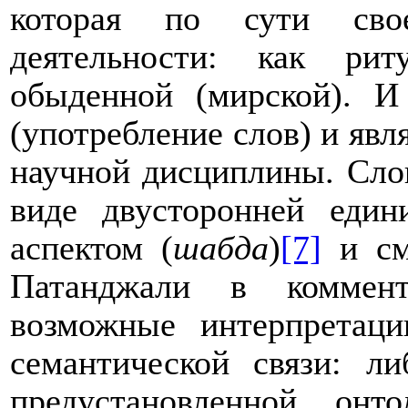
которая по сути сво
деятельности: как рит
обыденной (мирской). И
(употребление слов) и явл
научной дисциплины.
Сло
виде двусторонней един
аспектом (
шабда
)
[7]
и см
Патанджали в коммент
возможные интерпретаци
семантической связи: л
предустановленной он