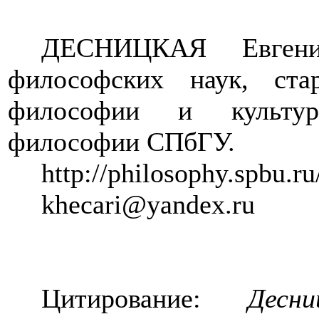
ДЕСНИЦКАЯ
Евге
философских наук, ста
философии и культу
философии
СПбГУ.
http://philosophy.spbu.r
khecari
@
yandex
.
ru
Цитирование:
Десн