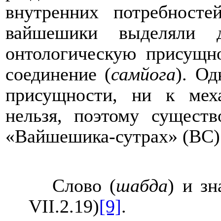
внутренних потребносте
вайшешики выделяли д
онтологическую присущно
соединение (
самйога
). Од
присущности, ни к мех
нельзя, поэтому существ
«Вайшешика-сутрах» (ВС)
Слово
(
шабда
)
и зн
VII
.2.19)
[9]
.