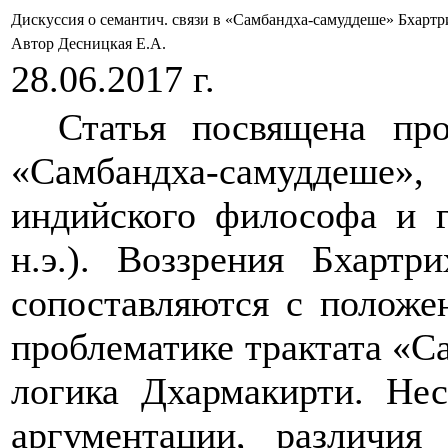
Дискуссия о семантич. связи в «Самбандха-самуддеше» Бхар
Автор Десницкая Е.А.
28.06.2017 г.
Статья посвящена про
«Самбандха-самуддеше
индийского философа и г
н.э.). Воззрения Бхартр
сопоставляются с положе
проблематике трактата «С
логика Дхармакирти. Не
аргументации, различия