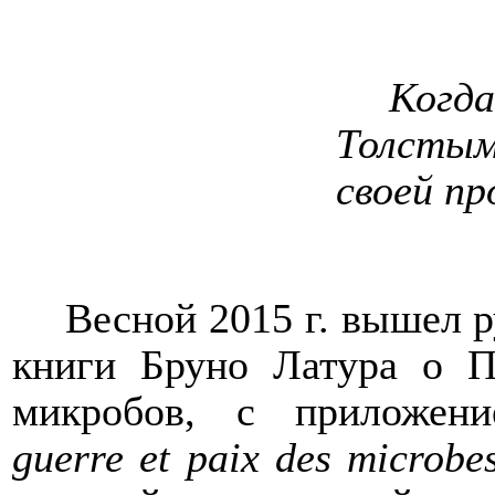
Когд
Толстым
своей пр
Весной 2015 г. вышел р
книги Бруно Латура о П
микробов, с приложени
guerre
et
paix
des
microbe