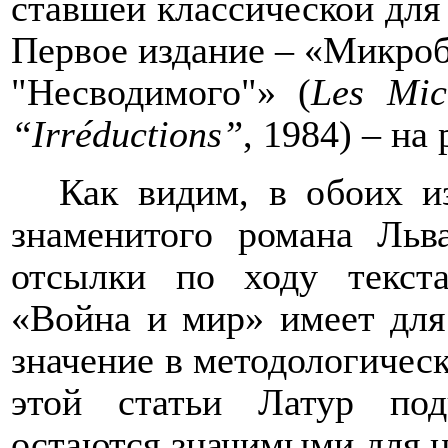
ставшей классической для
Первое издание – «Микроб
"Несводимого"» (
Les
Mic
“
Irr
é
ductions
”
,
1984) – на
Как видим, в обоих и
знаменитого романа Льв
отсылки по ходу текста
«Война и мир» имеет для
значение в методологичес
этой статьи Латур под
остаются
значимыми
для 