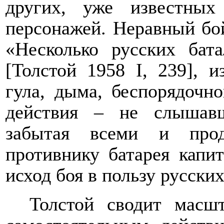
других, уже известных
персонажей. Неравный бой
«Несколько русских бат
[
Толстой 1958
I
,
239], и
гула, дыма, беспорядочн
действия
–
не слышавш
забытая всеми и про
противнику батарея капи
исход боя в пользу русских
Толстой сводит масш