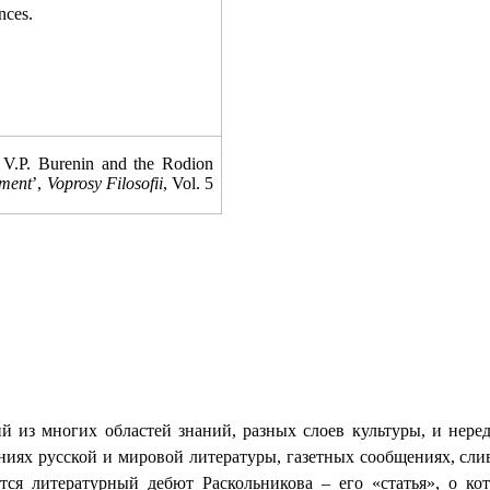
nces.
 V.P. Burenin and the Rodion
hment
’,
Voprosy Filosofii
, Vol. 5
ий из многих областей знаний, разных слоев культуры, и нер
иях русской и мировой литературы, газетных сообщениях, слив
ся литературный дебют Раскольникова – его «статья», о ко