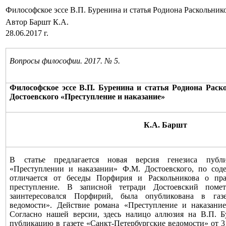
Философское эссе В.П. Буренина и статья Родиона Раскольник
Автор Баршт К.А.
28.06.2017 г.
Вопросы философии. 2017. № 5.
Философское эссе В.П. Буренина и статья Родиона Раск
Достоевского «Преступление и наказание»
К.А. Баршт
В статье предлагается новая версия генезиса публ
«Преступлении и наказании» Ф.М. Достоевского, по сод
отличается от беседы Порфирия и Раскольникова о пр
преступление. В записной тетради Достоевский помет
заинтересовался Порфирий, была опубликована в газе
ведомости». Действие романа «Преступление и наказание
Согласно нашей версии, здесь налицо аллюзия на В.П. Бу
публикацию в газете «Санкт-Петербургские ведомости» от 31