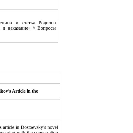
енина и статья Родиона
 и наказание» // Вопросы
ov’s Article in the
 article in Dostoevsky’s novel
comparing with the conversation