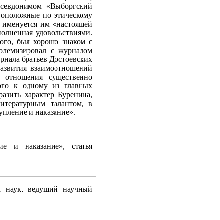
псевдонимом «Выборгский
ивоположные по этическому
х именуется им «настоящей
полненная удовольствиями.
ого, был хорошо знаком с
полемизировал с журналом
рнала братьев Достоевских
развития взаимоотношений
х отношения существенно
кого к одному из главных
азить характер Буренина,
итературным талантом, в
упление и наказание».
 и наказание», статья
 наук, ведущий научный