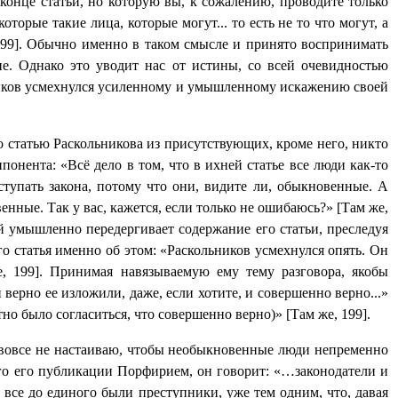
онце статьи, но которую вы, к сожалению, проводите только
торые такие лица, которые могут... то есть не то что могут, а
–199]. Обычно именно в таком смысле и принято воспринимать
ие. Однако это уводит нас от истины, со всей очевидностью
ьников усмехнулся усиленному и умышленному искажению своей
о статью Раскольникова из присутствующих, кроме него, никто
понента: «Всё дело в том, что в ихней статье все люди как-то
упать закона, потому что они, видите ли, обыкновенные. А
нные. Так у вас, кажется, если только не ошибаюсь?» [Там же,
й умышленно передергивает содержание его статьи, преследуя
его статья именно об этом: «Раскольников усмехнулся опять. Он
, 199]. Принимая навязываемую ему тему разговора, якобы
верно ее изложили, даже, если хотите, и совершенно верно...»
но было согласиться, что совершенно верно)» [Там же, 199].
 вовсе не настаиваю, чтобы необыкновенные люди непременно
ного его публикации Порфирием, он говорит: «…законодатели и
все до единого были преступники, уже тем одним, что, давая