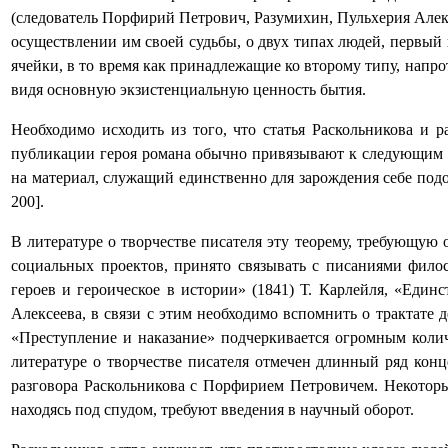
(следователь Порфирий Петрович, Разумихин, Пульхерия Алек
осуществлении им своей судьбы, о двух типах людей, первый 
ячейки, в то время как принадлежащие ко второму типу, напр
видя основную экзистенциальную ценность бытия.
Необходимо исходить из того, что статья Раскольникова и 
публикации героя романа обычно привязывают к следующим его
на материал, служащий единственно для зарождения себе подо
200].
В литературе о творчестве писателя эту теорему, требующую
социальных проектов
,
принято связывать с писаниями филос
героев и героическое в истории» (1841) Т. Карлейля, «Еди
Алексеева, в связи с этим необходимо вспомнить о трактате
«Преступление и наказание» подчеркивается огромным коли
литературе о творчестве писателя отмечен длинный ряд ко
разговора Раскольникова с Порфирием Петровичем. Некоторые
находясь под спудом, требуют введения в научный оборот.