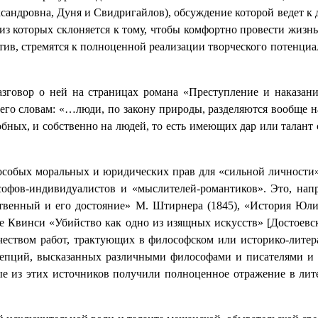
сандровна, Дуня и Свидригайлов), обсуждение которой ведет к 
из которых склоняется к тому, чтобы комфортно провести жизнь
отив, стремятся к полноценной реализации творческого потенци
разговор о ней на страницах романа «Преступление и наказан
 словам: «…люди, по закону природы, разделяются вообще на д
бных, и собственно на людей, то есть имеющих дар или талант 
 особых моральных и юридических прав для «сильной личности
офов-индивидуалистов и «мыслителей-романтиков». Это, напр
нственный и его достояние» М. Штирнера (1845), «История Ю
 де Квинси «Убийство как одно из изящных искусств» [Достоев
чеством работ, трактующих в философском или историко-литер
нцепций, высказанных различными философами и писателями и 
 из этих источников получили полноценное отражение в литер