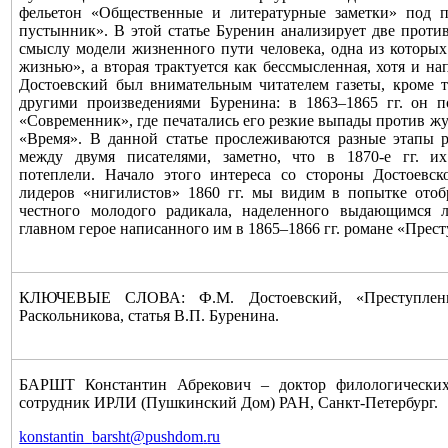
фельетон «Общественные и литературные заметки» под 
пустынник». В этой статье Буренин анализирует две прот
смыслу модели жизненного пути человека, одна из которы
жизнью», а вторая трактуется как бессмысленная, хотя и на
Достоевский был внимательным читателем газеты, кроме т
другими произведениями Буренина: в 1863–1865 гг. он 
«Современник», где печатались его резкие выпады против жу
«Время». В данной статье прослеживаются разные этапы 
между двумя писателями, заметно, что в 1870-е гг. и
потеплели. Начало этого интереса со стороны Достоевс
лидеров «нигилистов» 1860 гг. мы видим в попытке отобр
честного молодого радикала, наделенного выдающимся л
главном герое написанного им в 1865–1866 гг. романе «Прест
КЛЮЧЕВЫЕ СЛОВА: Ф.М. Достоевский, «Преступление
Раскольникова, статья В.П. Буренина.
БАРШТ Константин Абрекович – доктор филологических
сотрудник ИРЛИ (Пушкинский Дом) РАН, Санкт-Петербург.
konstantin
_
barsht
@
pushdom
.
ru