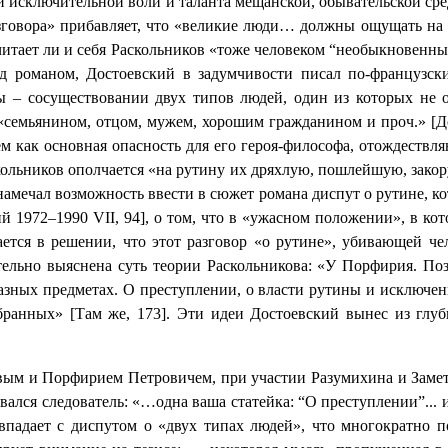
 исключительной воли и таланта мещанской, обывательской сред
азговора» прибавляет, что «великие люди… должны ощущать на
читает ли и себя Раскольников «тоже человеком “необыкновенны
ад романом, Достоевский в задумчивости писал по-французск
 – сосуществовании двух типов людей, один из которых не о
ь «семьянином, отцом, мужем, хорошим гражданином и проч.» [
ем как основная опасность для его героя-философа, отождеств
аскольников ополчается «на рутину их дряхлую, пошлейшую, зако
 намечал возможность ввести в сюжет романа диспут о рутине, ко
ий 1972–1990
VII
, 94], о том, что в «ужасном положении», в ко
ается в решении, что этот разговор «о рутине», убивающей ч
ельно выяснена суть теории Раскольникова: «У Порфирия. Поз
разных предметах. О преступлении, о власти рутины и исключен
збранных» [Там же, 173]. Эти идеи Достоевский вынес из глу
ым и Порфирием Петровичем, при участии Разумихина и Замето
овался следователь: «…одна ваша статейка: “О преступлении”... 
овпадает с диспутом о «двух типах людей», что многократно п