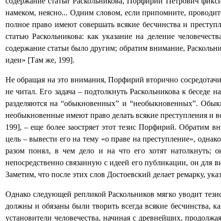
содержание статьи Раскольникова, Порфирий Петрович фикси
намеком, неясно... Одним словом, если припомните, проводится
полное право имеют совершать всякие бесчинства и преступл
статью Раскольникова: как указание на деление человечест
содержание статьи было другим; обратим внимание, Раскольн
идеи» [Там же, 199].
Не обращая на это внимания, Порфирий вторично сосредотачив
не читал. Его задача – подтолкнуть Раскольникова к беседе н
разделяются на “обыкновенных” и “необыкновенных”. Обыкн
необыкновенные имеют право делать всякие преступления и вся
199], – еще более заостряет этот тезис Порфирий. Обратим 
цель – вывести его на тему «о праве на преступление», однако
разом понял, в чем дело и на что его хотят натолкнуть;
непосредственно связанную с идеей его публикации, он для ви
Заметим, что после этих слов Достоевский делает ремарку, ука
Однако следующей репликой Раскольников мягко уводит тези
должны и обязаны были творить всегда всякие бесчинства, ка
установители человечества, начиная с древнейших, продолжа