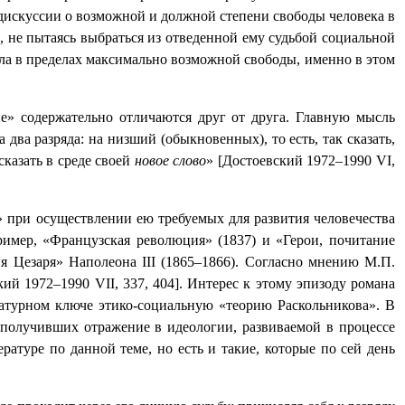
дискуссии о возможной и должной степени свободы человека в
, не пытаясь выбраться из отведенной ему судьбой социальной
ала в пределах максимально возможной свободы, именно в этом
ие» содержательно отличаются друг от друга. Главную мысль
ва разряда: на низший (обыкновенных), то есть, так сказать,
сказать в среде своей
новое слово
» [Достоевский 1972–1990
VI
,
» при осуществлении ею требуемых для развития человечества
имер, «Французская революция» (1837) и «Герои, почитание
лия Цезаря» Наполеона
III
(1865–1866). Согласно мнению М.П.
ский 1972–1990
VII
, 337, 404]. Интерес к этому эпизоду романа
атурном ключе этико-социальную «теорию Раскольникова». В
получивших отражение в идеологии, развиваемой в процессе
атуре по данной теме, но есть и такие, которые по сей день