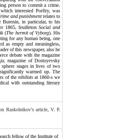
ding person to commit a crime.
 which interested Porfiry, was
rime and punishment
relates to
 Burenin, in particular, to his
r 1865, feuilleton
Social and
ik
(
The hermit of Vyborg
). His
isting for any human being, one
ed as empty and meaningless,
eader of this newspaper, also he
erce debate with the magazine
ja
, magazine of Dostoyevsky
y sphere stages in lives of two
e significantly warmed up. The
ers of the
nihilists
at 1860-s we
ical with outstanding literary
on Raskolnikov’s
а
rticle
,
V. P.
earch fellow of the Institute of