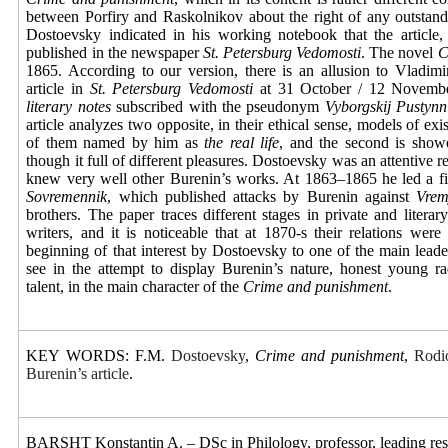
between Porfiry and Raskolnikov about the right of any outstan
Dostoevsky indicated in his working notebook that the article,
published in the newspaper
St. Petersburg Vedomosti
. The novel
C
1865. According to our version, there is an allusion to Vladimir
article in
St. Petersburg Vedomosti
at 31 October / 12 Novembe
literary notes
subscribed with the pseudonym
Vyborgskij Pustynn
article analyzes two opposite, in their ethical sense, models of ex
of them named by him as
the real life
, and the second is show
though it full of different pleasures. Dostoevsky was an attentive r
knew very well other Burenin’s works. At 1863–1865 he led a fi
Sovremennik
, which published attacks by Burenin against
Vrem
brothers. The paper traces different stages in private and literar
writers, and it is noticeable that at 1870-s their relations wer
beginning of that interest by Dostoevsky to one of the main lead
see in the attempt to display Burenin’s nature, honest young rad
talent, in the main character of the
Crime and punishment
.
KEY WORDS: F.M.
Dostoevsky
,
Crime and punishment
,
Rodi
Burenin’s
а
rticle
.
BARSHT Konstantin A. –
DSc in
Philology,
professor, leading res