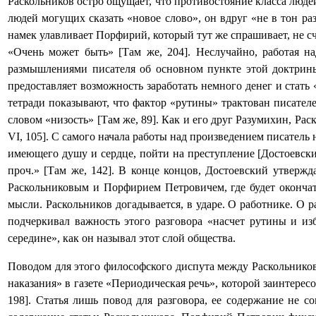
Раскольников остро ощущает, что противостояние класса людей
людей могущих сказать «новое слово», он вдруг «не в тон р
намек улавливает Порфирий, который тут же спрашивает, не с
«Очень может быть» [Там же, 204]. Неслучайно, работая н
размышлениями писателя об основном пункте этой доктрины
предоставляет возможность заработать немного денег и стат
тетради показывают, что фактор «рутины» трактован писател
словом «низость» [Там же, 89]. Как и его друг Разумихин, Р
VI
, 105]. С самого начала работы над произведением писатель
имеющего душу и сердце, пойти на преступление [Достоевск
проч.» [Там же, 142]. В конце концов, Достоевский утвержд
Раскольниковым и Порфирием Петровичем, где будет окончат
мысли. Раскольников догадывается, в ударе. О работнике. О 
подчеркивал важность этого разговора «насчет рутины и и
середине», как он называл этот слой общества.
Поводом для этого философского диспута между Раскольников
наказания» в газете «Периодическая речь», которой заинтерес
198]. Статья лишь повод для разговора, ее содержание не с