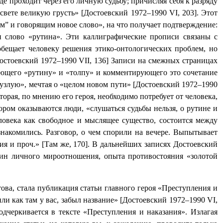
е проходит через его личную судьбу; причисляя себя к разряду
 свете великую грусть» [Достоевский 1972–1990
VI
, 203]. Этот
м” и говорящим новое слово», на что получает подтверждение:
и слово «рутина». Эти каллиграфические прописи связаны с
бещает человеку решения этико-онтологических проблем, но
Достоевский 1972–1990
VII
, 136] Записи на смежных страницах
ляющего «рутину» и «толпу» и комментирующего это сочетание
рузлую», мечтая о «целом новом пути» [Достоевский 1972–1990
торая, по мнению его героя, необходимо потребует от человека,
тором оказываются люди, «слушаться судьбы нельзя, о рутине и
еловека как свободное и мыслящее существо, состоится между
накомились. Разговор, о чем спорили на вечере. Выпытывает
ия и проч.» [Там же, 170]. В дальнейших записях Достоевский
бин личного мироотношения, опыта противостояния «золотой
ва, стала публикация статьи главного героя «Преступления и
или как там у вас, забыл название» [Достоевский 1972–1990
VI
,
одчеркивается в тексте «Преступления и наказания». Излагая