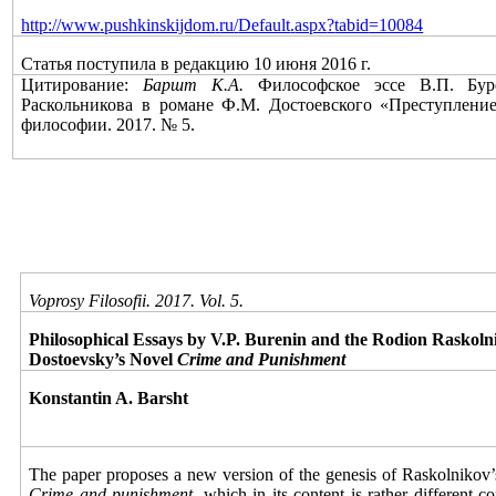
http
://
www
.
pushkinskijdom
.
ru
/
Default
.
aspx
?
tabid
=10084
Статья поступила в редакцию 10 июня 2016 г.
Цитирование:
Баршт К.А.
Философское эссе В.П. Бур
Раскольникова в романе Ф.М. Достоевского «Преступление
философии. 2017. № 5.
Voprosy Filosofii. 2017. Vol. 5.
Philosophical Essays by V.P. Burenin and the Rodion Raskolnik
Dostoevsky’s Novel
Crime and Punishment
Konstantin
A.
Barsht
The paper proposes a new version of the genesis of Raskolnikov’s
Crime and punishment
, which in its content is rather different 