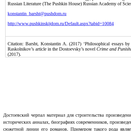
Russian Literature (The Pushkin House) Russian Academy of Scie
konstantin_barsht@pushdom.ru
http://www.pushkinskijdom.ru/Default.aspx?tabid=10084
Citation:
Barsht, Konstantin A.
(2017) ‘Philosophical essays by
Raskolnikov’s
а
rticle in the Dostoevsky’s novel
Crime and Punis
(2017).
Достоевский черпал материал для строительства произведен
исторических анналах, биографиях современников, произведен
сюжетной линии его романов. Примером такого рода являет