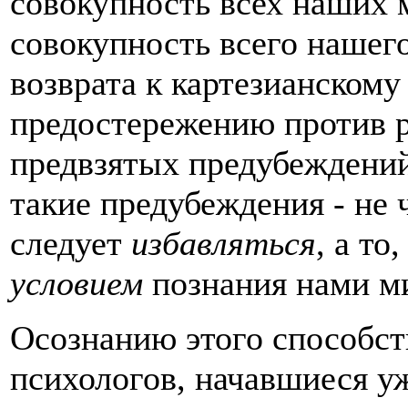
совокупность всех наших 
совокупность всего нашего
возврата к картезианскому
предостережению против р
предвзятых предубеждений
такие предубеждения - не ч
следует
избавляться
, а то
условием
познания нами м
Осознанию этого способст
психологов, начавшиеся уж