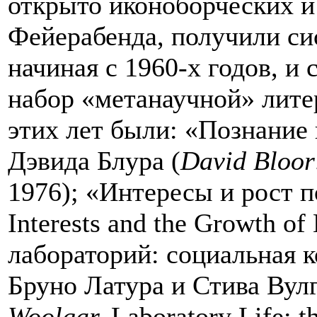
открыто иконоборческих 
Фейерабенда, получили си
начиная с 1960-х годов, и
набор «метанаучной» лит
этих лет были: «Познание 
Дэвида Блура (
David
Bloor
1976); «Интересы и рост п
Interests and the Growth o
лабораторий: социальная 
Бруно Латура и Стива Вулг
Woolgar
.
Laboratory Life: th