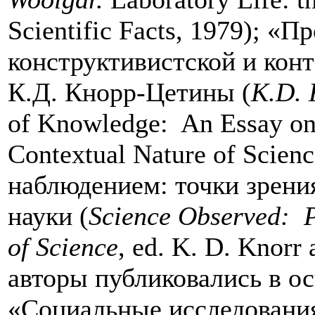
Scientific Facts, 1979); «П
конструктивистской и кон
К.Д. Кнорр-Цетины (
K
.D
.
of Knowledge: An Essay on 
Contextual Nature of Scien
наблюдением: точки зрени
науки (
Science
Observed
: P
of
Science
, ed. K. D. Knorr
авторы публиковались в о
«Социальные исследования