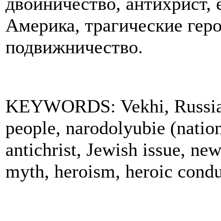
двойничество, антихрист, 
Америка, трагические геро
подвижничество.
KEYWORDS: Vekhi, Russia, W
people, narodolyubie (nation
antichrist, Jewish issue, new
myth, heroism, heroic condu