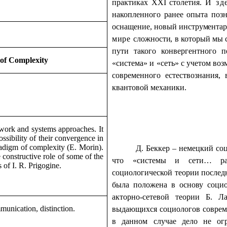
практиках
XXI
столетия.
И зд
накопленного ранее опыта позн
ос
н
а
щ
е
ни
е
,
н
о
в
ый и
нс
тр
у
м
е
н
т
а
мире
сл
о
ж
н
о
с
т
и
, в который мы
пути такого конвергентного 
 of Complexity
«система» и «сеть» с учетом во
современного естествознания,
квантовой механики.
etwork and systems approaches. It
possibility of their convergence in
radigm of complexity (E. Morin).
Д. Беккер – немецкий соц
 constructive role of some of the
что «системы и сети… рас
 of I. R. Prigogine.
социологической теории последн
была положена в основу социо
акторно-сетевой теории Б. Л
nication, distinction.
выдающихся социологов совреме
в данном случае дело не ог