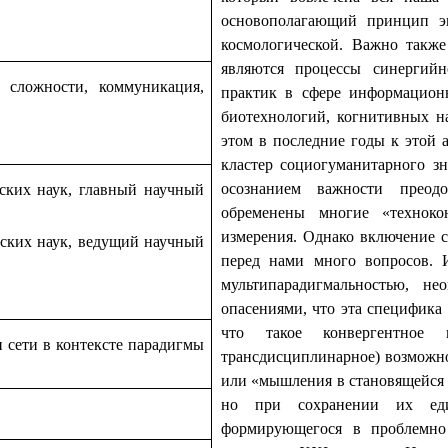
основополагающий принцип эв
космологической. Важно также
являются процессы синергийн
сложности, коммуникация,
практик в сфере информационн
биотехнологий, когнитивных н
этом в последние годы к этой 
кластер социогуманитарного з
осознанием важности преодо
ких наук, главный научный
обременены многие «техноко
измерения. Однако включение с
ских наук, ведущий научный
перед нами много вопросов. И
мультипарадигмальностью, не
опасениями, что эта специфика 
что такое конвергентное 
 сети в контексте парадигмы
трансдисциплинарное) возможно
или «мышления в становящейся 
но при сохранении их един
формирующегося в проблемно