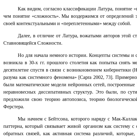
Как видим, согласно классификации Латура, понятие «п
чем понятие «сложность». Мы воздержимся от определений э
своей контекстуальными и «переплетенными» между собой.
Далее, в отличие от Латура, вожатыми авторов этой с
Ставновящейся Сложности.
Но для начала немного истории. Концепты системы и с
возникла в 30-х гг. прошлого столетия как попытка снять
десятилетие спустя в связи с возникновением кибернетики (
разума как системного феномена» [
Capra
2002, 73]. Примерн
были математические модели нейронных сетей, построенные У
неравновесных диссипативных структур. Это были, по сут
предложили свою теорию автопозиса, теорию биологическо
Ферстера.
Мы начнем с Бейтсона, которого наряду с Мак-Калла
паттерна, который связывает живой организм как систему с
обратных связей, как активная система различий, которые