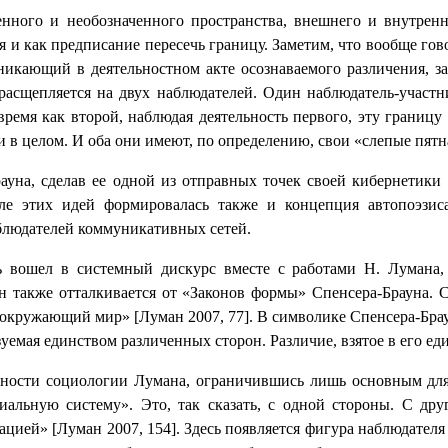
нного и необозначенного пространства, внешнего и внутрен
я и как предписание пересечь границу. Заметим, что вообще гов
зникающий в деятельностном акте осознаваемого различения, 
 расщепляется на двух наблюдателей. Один наблюдатель-участн
 время как второй, наблюдая деятельность первого, эту грани
 в целом. И оба они имеют, по определению, свои «слепые пятн
уна, сделав ее одной из отправных точек своей кибернетики
сле этих идей формировалась также и концепция автопоэзис
аблюдателей коммуникативных сетей.
ль вошел в системный дискурс вместе с работами Н. Лумана,
также отталкивается от «Законов формы» Спенсера-Брауна. С
и окружающий мир» [Луман 2007, 77]. В символике Спенсера-Брау
уемая единством различенных сторон. Различие, взятое в его ед
бности социологии Лумана, ограничившись лишь основным для
альную систему». Это, так сказать, с одной стороны. С др
ией» [Луман 2007, 154]. Здесь появляется фигура наблюдателя 