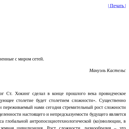
| Печать |
ненные с миром сетей.
Мануэль Кастельс
ог Ст. Хокинг сделал в конце прошлого века провидческое
дующее столетие будет столетием сложности». Существенно
и переживаемый нами сегодня стремительный рост сложности
деленности настоящего и непредсказуемости будущего является
а глобальной антропосоциотехнологической (ко)эволюции, в
земная цивилизация. Рост сложности, разнообразия – это