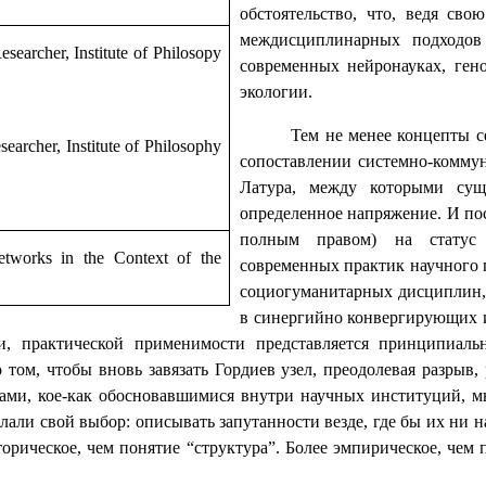
обстоятельство, что, ведя св
междисциплинарных подходов
archer, Institute of Philosopy
современных нейронауках, ген
экологии.
Тем не менее концепты с
searcher,
Institute of Philosophy
сопоставлении системно-коммун
Латура, между которыми сущ
определенное напряжение. И пос
полным правом) на статус
tworks in the Context of the
современных практик научного п
социогуманитарных дисциплин, 
в синергийно конвергирующих 
сти, практической применимости представляется принципиал
 том, чтобы вновь завязать Гордиев узел, преодолевая разрыв
дами, кое-как обосновавшимися внутри научных институций, м
елали свой выбор: описывать запутанности везде, где бы их ни 
сторическое, чем понятие “структура”. Более эмпирическое, че