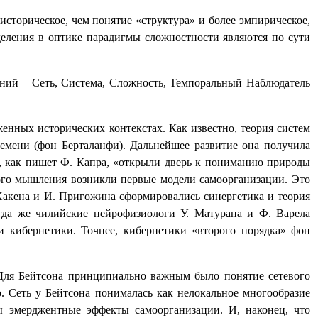
историческое, чем понятие «структура» и более эмпирическое,
деления в оптике парадигмы сложностности являются по сути
чений – Сеть, Система, Сложность, Темпоральный Наблюдатель
енных исторических контекстах. Как известно, теория систем
емени (фон Берталанфи). Дальнейшее развитие она получила
на, как пишет Ф. Капра, «открыли дверь к пониманию природы
ого мышления возникли первые модели самоорганизации. Это
 Хакена и И. Пригожина сформировались синергетика и теория
гда же чилийские нейрофизиологи У. Матурана и Ф. Варела
 кибернетики. Точнее, кибернетики «второго порядка» фон
 Для Бейтсона принципиально важным было понятие сетевого
. Сеть у Бейтсона понималась как нелокальное многообразие
ны эмерджентные эффекты самоорганизации. И, наконец, что