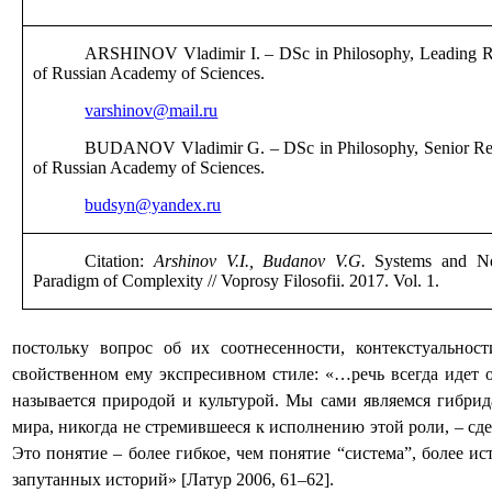
ARSHINOV Vladimir I. – DSc in Philosophy, Leading Rese
of Russian Academy of Sciences.
varshinov@mail.ru
BUDANOV Vladimir G. – DSc in Philosophy,
Senior
Re
of Russian Academy of Sciences
.
budsyn@yandex.ru
Citation:
Arshinov V.I., Budanov V.G.
Systems and Ne
Paradigm of Complexity
// Voprosy Filosofii.
2017.
Vol
. 1.
постольку вопрос об их соотнесенности, контекстуально
свойственном ему экспресивном стиле: «…речь всегда идет о
называется природой и культурой. Мы сами являемся гибри
мира, никогда не стремившееся к исполнению этой роли, – сд
Это понятие – более гибкое, чем понятие “система”, более и
запутанных историй» [Латур 2006, 61–62].