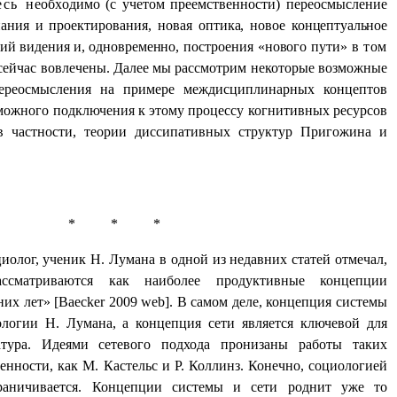
есь н
е
о
б
х
од
и
м
о (с учетом преемственности) переосмысление
ания и проектирования,
н
о
в
а
я
о
п
т
ик
а
,
н
ов
ое
концептуальное
р
ий
в
и
д
е
н
и
я
и
,
о
дн
о
вр
е
м
е
н
н
о
,
п
о
с
т
р
о
е
н
и
я
«
но
в
о
г
о
п
у
т
и
»
в
том
 сейчас вовлечены. Далее мы рассмотрим некоторые возможные
переосмысления на примере междисциплинарных концептов
зможного подключения к этому процессу когнитивных ресурсов
 в частности, теории диссипативных структур Пригожина и
*
*
*
иолог, ученик Н. Лумана в одной из недавних статей отмечал,
сматриваются как наиболее продуктивные концепции
их лет» [
Baecker
2009
web
]. В самом деле, концепция системы
логии Н. Лумана, а концепция сети является ключевой для
атура. Идеями сетевого подхода пронизаны работы таких
нности, как М. Кастельс и Р. Коллинз. Конечно, социологией
раничивается. Концепции системы и сети роднит уже то