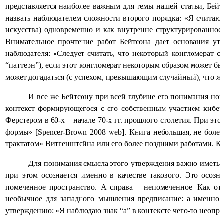
представляется наиболее важным для темы нашей статьи, Бей
назвать наблюдателем сложности второго порядка: «Я считаю
искусства) одновременно и как внутренне структурированное
Внимательное прочтение работ Бейтсона дает основания ут
наблюдателя: «Следует считать, что некоторый конгломерат 
“паттерн”), если этот конгломерат некоторым образом может б
может догадаться (с успехом, превышающим случайный), что же
И все же Бейтсону при всей глубине его понимания но
контекст формирующегося с его собственным участием кибе
Ферстером в 60-х – начале 70-х гг. прошлого столетия. При э
формы» [
Spencer
-
Brown
2008
web
]. Книга небольшая, не бол
трактатом» Витгенштейна или его более поздними работами. К
Для понимания смысла этого утверждения важно иметь 
при этом осознается именно в качестве такового. Это осо
помеченное пространство. А справа – непомеченное. Как от
необычное для западного мышления предписание: а именно ч
утверждению: «Я наблюдаю знак “а” в контексте чего-то неопре