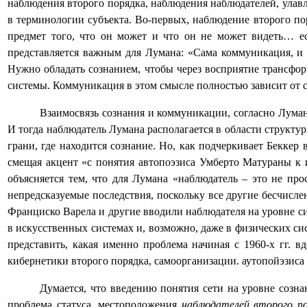
наблюдения второго порядка, наблюдения наблюдателей, улав
в терминологии субъекта. Во-первых, наблюдение второго по
предмет того, что он может и что он не может видеть… ес
представляется важным для Лумана: «Сама коммуникация, и 
Нужно обладать сознанием, чтобы через восприятие трансф
системы. Коммуникация в этом смысле полностью зависит от с
Взаимосвязь сознания и коммуникации, согласно Луман
И тогда наблюдатель Лумана располагается в области структу
грани, где находится сознание. Но, как подчеркивает Беккер
смещая акцент «с понятия автопоэзиса Умберто Матураны к 
объясняется тем, что для Лумана «наблюдатель – это не пр
непредсказуемые последствия, поскольку все другие бесчис
Франциско Варела и другие вводили наблюдателя на уровне си
в искусственных системах и, возможно, даже в физических си
представить, какая именно проблема начиная с 1960-х гг.
кибернетики второго порядка, самоорганизации. аутопойэзиса 
Думается, что введению понятия сети на уровне соз
проблема статуса, местоположения
наблюдателей второго по