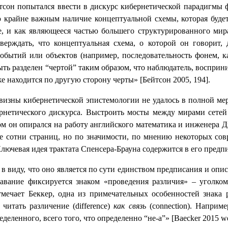
тсон попытался ввести в дискурс кибернетической парадигмы ф
 крайне важным наличие концептуальной схемы, которая будет
, и как являющееся частью большего структурированного мира 
верждать, что концептуальная схема, о которой он говорит,
событий или объектов (например, последовательность фонем, к
ыть разделен “чертой” таким образом, что наблюдатель, восприн
 находится по другую сторону черты» [Бейтсон 2005, 194].
визны кибернетической эпистемологии не удалось в полной мер
рнетического дискурса. Выстроить мосты между мирами сете
том он опирался на работу английского математика и инженера 
ее сотни страниц, но по значимости, по мнению некоторых со
лючевая идея трактата Спенсера-Брауна содержится в его предп
в виду, что оно является по сути единством предписания и опи
знавание фиксируется знаком «проведения различия» – уголко
мечает Беккер, одна из примечательных особенностей знака 
итать различение (difference)
как связь
(connection). Наприм
деленного, всего того, что определенно “не-а”» [
Baecker
2015
w