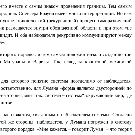
него вместе с самим знаком проведения границы. Тем самым
оря, знак Спенсера-Брауна имеет много интерпретаций. Но нам
запускает циклический (рекурсивный) процесс саморазличений
ик размещается внутри обозначенной области и при этом «не
цу видит. И оба наблюдателя рекурсивно коммуницируют между
а».
 второго порядка, и тем самым положил начало созданию той
а Матураны и Варелы. Так, вслед за квантовой механикой
 для которого понятие системы неотделимо от наблюдателя,
оответственно, для Лумана «форма является двусторонней по
на это выглядит так: система = система
ך
окружающий мир, где
инстве.
 нас сюжетом, связанным с наблюдателем системы. Согласно
угой же стороны, наблюдатель у Лумана погружен в систему
второго порядка: «Мне кажется, – говорит Луман, – что теория