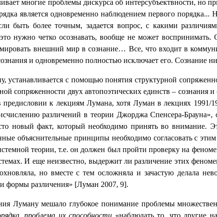
ливает многие проблемы дискурса об интерсубъектвности, но пр
рядка является одновременно наблюдением первого порядка... 
ли быть более точным, задается вопрос, с какими различиями
это нужно четко осознавать, вообще не может воспринимать.
ормировать внешний мир в сознание… Все, что входит в комму
ознания и одновременно полностью исключает его. Сознание ник
у, устанавливается с помощью понятия структурной сопряженн
рной сопряженности двух автопоэтических единств – сознания и
 в предисловии к лекциям Лумана, хотя Луман в лекциях 1991/
исчислению различений в теории Джорджа Спенсера-Брауна», 
осто новый факт, который необходимо принять во внимание. 
ленные объяснительные принципы необходимо согласовать с э
стемной теории, т.е. он должен был пройти проверку на феноме
стемах. И еще неизвестно, выдержит ли различение этих феноме
 вдохновляла, но вместе с тем осложняла и зачастую делала 
и формы различения» [Луман 2007, 9].
нания Луману мешало глубокое понимание проблемы множествен
рядка, проблема их способности
«наблюдать то, что другие н