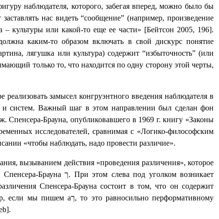
игуру наблюдателя, которого, забегая вперед, можно было бы
 заставлять нас видеть “сообщение” (например, произведение
– культуры или какой-то еще ее части» [Бейтсон 2005, 196].
 должна каким-то образом включать в свой дискурс понятие
артина, лягушка или культура) содержит “избыточность” (или
имающий только то, что находится по одну сторону этой черты,
е реализовать замысел конгруэнтного введения наблюдателя в
й и систем. Важный шаг в этом направлении был сделан фон
Дж. Спенсера-Брауна, опубликовавшего в 1969 г. книгу «Законы
временных исследователей, сравнимая с «Логико-философским
исании «чтобы наблюдать, надо провести различие».
сания, вызыванием действия «проведения различения», которое
м Спенсера-Брауна
ך
. При этом слева под уголком возникает
различения Спенсера-Брауна состоит в том, что он содержит
ер, если мы пишем а
ך
, то это равносильно перформативному
eb
].