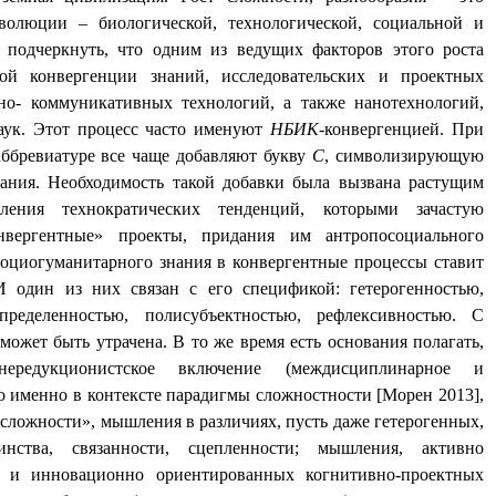
олюции – биологической, технологической, социальной и
 подчеркнуть, что одним из ведущих факторов этого роста
ой конвергенции знаний, исследовательских и проектных
о- коммуникативных технологий, а также нанотехнологий,
аук. Этот процесс часто именуют
НБИК
-конвергенцией. При
аббревиатуре все чаще добавляют букву
С
, символизирующую
нания. Необходимость такой добавки была вызвана растущим
ления технократических тенденций, которыми зачастую
нвергентные» проекты, придания им антропосоциального
оциогуманитарного знания в конвергентные процессы ставит
 один из них связан с его спецификой: гетерогенностью,
определенностью, полисубъектностью, рефлексивностью. С
может быть утрачена. В то же время есть основания полагать,
нередукционистское включение (междисциплинарное и
 именно в контексте парадигмы сложностности [Морен 2013],
сложности», мышления в различиях, пусть даже гетерогенных,
ства, связанности, сцепленности; мышления, активно
 и инновационно ориентированных когнитивно-проектных