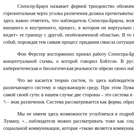
Спенсер-Браун называет
формой
триединство обозначе
горизонтальная черта уголка различения должна прочитыватьс
здесь важно отметить, что наблюдатель Спенсера-Брауна, во
внешнего и внутреннего, процесс, в котором он виртуально
видит» ее границу с другой, необозначенной областью. В то
собой, порождая тем самым процесс придания смысла ситуации
Фон Ферстер восторженно принял работу Спенсера-Бра
концептуальной схемы, о которой говорил Бэйтсон. В ру
кибернетическая и биологическая реальности обрели своих н
Что же касается теории систем, то здесь наблюдате
различающего систему и окружающую среду. При этом Луман 
самой своей сути: в нашем случае две стороны – это система 
ך
– знак различения. Система рассматривается как форма, образ
Мы не имеем здесь возможности углубляться в подро
Луману, «…наблюдателя можно рассматривать тоже как соци
социальной коммуникации, которая «также является коммуникац