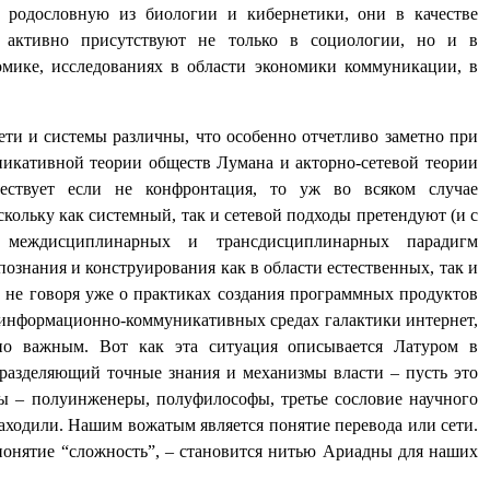
ою родословную из биологии и кибернетики, они в качестве
 активно присутствуют не только в социологии, но и в
омике, исследованиях в области экономики коммуникации, в
ети и системы различны, что особенно отчетливо заметно при
икативной теории обществ Лумана и акторно-сетевой теории
ествует если не конфронтация, то уж во всяком случае
кольку как системный, так и сетевой подходы претендуют (и с
 междисциплинарных и трансдисциплинарных парадигм
ознания и конструирования как в области естественных, так и
не говоря уже о практиках создания программных продуктов
информационно-коммуникативных средах галактики интернет,
ьно важным. Вот как эта ситуация описывается Латуром в
, разделяющий точные знания и механизмы власти – пусть это
ы – полуинженеры, полуфилософы, третье сословие научного
находили. Нашим вожатым является понятие перевода или сети.
м понятие “сложность”, – становится нитью Ариадны для наших