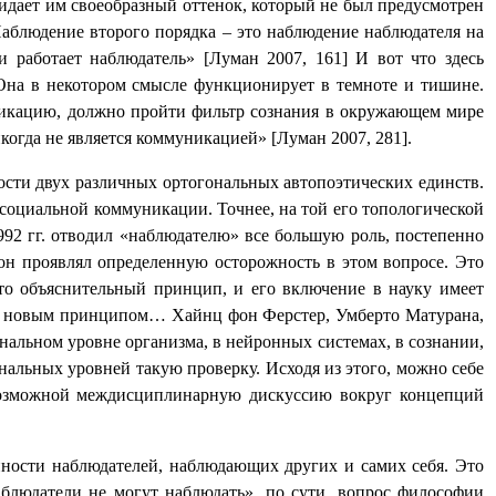
идает им своеобразный оттенок, который не был предусмотрен
Наблюдение второго порядка – это наблюдение наблюдателя на
 работает наблюдатель» [Луман 2007, 161] И вот что здесь
 Она в некотором смысле функционирует в темноте и тишине.
никацию, должно пройти фильтр сознания в окружающем мире
огда не является коммуникацией» [Луман 2007, 281].
ости двух различных ортогональных автопоэтических единств.
 социальной коммуникации. Точнее, на той его топологической
1992 гг. отводил «наблюдателю» все большую роль, постепенно
он проявлял определенную осторожность в этом вопросе. Это
Это объяснительный принцип, и его включение в науку имеет
тим новым принципом… Хайнц фон Ферстер, Умберто Матурана,
нальном уровне организма, в нейронных системах, в сознании,
нальных уровней такую проверку. Исходя из этого, можно себе
невозможной междисциплинарную дискуссию вокруг концепций
ности наблюдателей, наблюдающих других и самих себя. Это
аблюдатели не могут наблюдать», по сути, вопрос философии