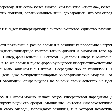
еревода или сети» более гибкое, чем понятие «система», более 
тих понятий, ограничившись лишь декларацией, что эти опре
татьи будет конвергирующее системно-сетевое единство разли
ети появились в разное время и в различных проблемно нагруж
 междисциплинарную конфронтацию физики и биологии того вр
Н. Винер, фон Нейман, Г. Бейтсон). Диалоги Винера и Бэйтсо
о в то же время в русле формирующегося кибернетико-системн
. Мак-Каллаком и У. Питсом. В середине 70-х гг. усилиями Г.
и дела, уже междисциплинарные киберфизические модели. То
й эволюции, опирающуюся во многих своих аспектах на идеи
ком и Питсом можно назвать отцом киберсетевой парадигмы.
 окружающей его средой. Мышление Бейтсона киберэкологично
, в свою очередь, порождают различия, и в которой возмож