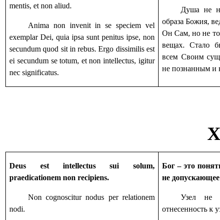
mentis, et non aliud.
Душа не н
образа Божия, ве
Anima non invenit in se speciem vel
Он Сам, но не то
exemplar Dei, quia ipsa sunt penitus ipse, non
вещах. Стало б
secundum quod sit in rebus. Ergo dissimilis est
всем Своим сущ
ei secundum se totum, et non intellectus, igitur
не познанным и 
nec significatus.
X
Deus est intellectus sui solum,
Бог – это понят
praedicationem non recipiens.
не допускающее
Non cognoscitur nodus per relationem
Узел не о
nodi.
отнесенность к у