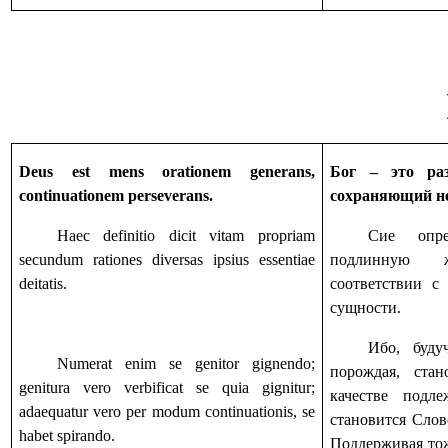
Deus est mens orationem generans,
Бог – это ра
continuationem perseverans.
сохраняющий н
Haec definitio dicit vitam propriam
Сие опред
secundum rationes diversas ipsius essentiae
подлинную 
deitatis.
соответствии с
сущности.
Ибо, буду
Numerat enim se genitor gignendo;
порождая, ста
genitura vero verbificat se quia gignitur;
качестве подл
adaequatur vero per modum continuationis, se
становится Слов
habet spirando.
Поддерживая тож