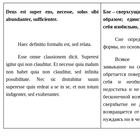
Deus est super ens, necesse, solus sibi
Бог – сверхсущ
abundanter, sufficienter.
образом; един
себя изобильно,
Сие опред
Haec definitio formalis est, sed relata.
формы, но основ
Esse omne clausionem dicit. Superest
Всякое 
igitur qui non clauditur. Et necesse quia malum
замыкание на се
non habet quia non clauditur, sed infinita
обретается пове
possibilitate. Nec sic distrahitur suum
себя и необх
superesse quin redeat a se in se, et non totum
недостатка и не
indigenter, sed exuberanter.
бесконечной воз
сверхбытие не 
возвращается от
нуждаясь ни в че