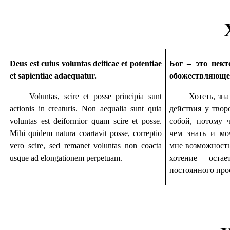
Deus est cuius voluntas deificae et potentiae
Бог – это нект
et sapientiae adaequatur.
обожествляющей
Voluntas, scire et posse principia sunt
Хотеть, зн
actionis in creaturis. Non aequalia sunt quia
действия у тво
voluntas est deiformior quam scire et posse.
собой, потому ч
Mihi quidem natura coartavit posse, correptio
чем знать и мо
vero scire, sed remanet voluntas non coacta
мне возможность
usque ad elongationem perpetuam.
хотение оста
постоянного про