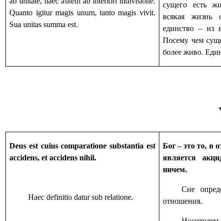
ab unitate, haec autem ab interiori indivisione.
сущего есть жи
Quanto igitur magis unum, tanto magis vivit.
всякая жизнь 
Sua unitas summa est.
единство – из 
Посему чем суще
более живо. Еди
Deus est cuius comparatione substantia est
Бог – это то, в
accidens, et accidens nihil.
является акци
ничем.
Сие опред
Haec definitio datur sub relatione.
отношения.
Носителе