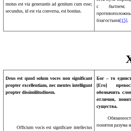
motus est via generantis ad genitum cum esse;
с бытием;
secundus, id est via conversa, est bonitas.
противопол
благостыня
[15]
.
Deus est quod solum voces non significant
Бог – то единст
propter excellentiam, nec mentes intelligunt
[Его] прево
propter dissimilitudinem.
обозначить слов
отличия, поня
существа.
Обязаннос
понятия разума и
Officium vocis est significare intellectus