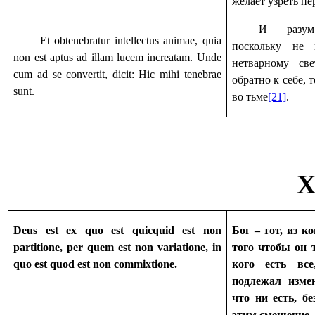
желает узреть п
И разум
Et obtenebratur intellectus animae, quia
поскольку не 
non est aptus ad illam lucem increatam. Unde
нетварному св
cum ad se convertit, dicit: Hic mihi tenebrae
обратно к себе, т
sunt.
во тьме
[21]
.
X
Deus est ex quo est quicquid est non
Бог – тот, из ко
partitione, per quem est non variatione, in
того чтобы он т
quo est quod est non commixtione.
кого есть вс
подлежал изме
что ни есть, б
этим смешение.