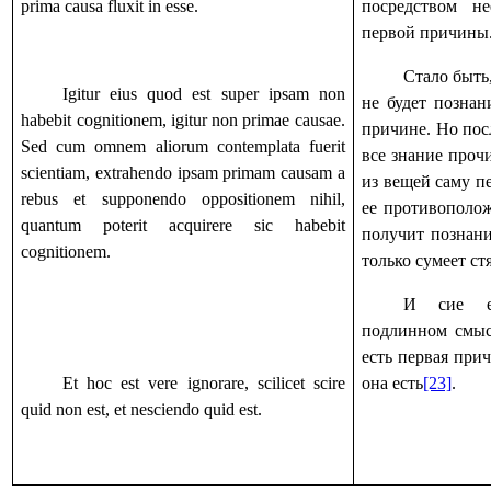
prima causa fluxit in esse.
посредством н
первой причины
Стало быть,
Igitur eius quod est super ipsam non
не будет познан
habebit cognitionem, igitur non primae causae.
причине. Но пос
Sed cum omnem aliorum contemplata fuerit
все знание проч
scientiam, extrahendo ipsam primam causam a
из вещей саму п
rebus et supponendo oppositionem nihil,
ее противополож
quantum poterit acquirere sic habebit
получит познани
cognitionem.
только сумеет ст
И сие е
подлинном смысл
есть первая прич
Et hoc est vere ignorare, scilicet scire
она есть
[23]
.
quid non est, et nesciendo quid est.