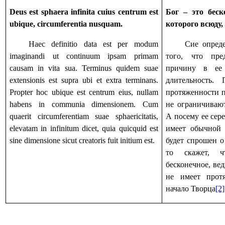
Deus est sphaera infinita cuius centrum est
Бог – это бес
ubique, circumferentia nusquam.
которого всюду,
Haec definitio data est per modum
Сие опред
imaginandi ut continuum ipsam primam
того, что пре
causam in vita sua. Terminus quidem suae
причину в ее
extensionis est supra ubi et extra terminans.
длительность.
Propter hoc ubique est centrum eius, nullam
протяженности 
habens in communia dimensionem. Cum
не ограничиваю
quaerit circumferentiam suae sphaericitatis,
А посему ее сер
elevatam in infinitum dicet, quia quicquid est
имеет обычной 
sine dimensione sicut creatoris fuit initium est.
будет спрошен о
то скажет, 
бесконечное, вед
не имеет прот
начало Творца
[2]