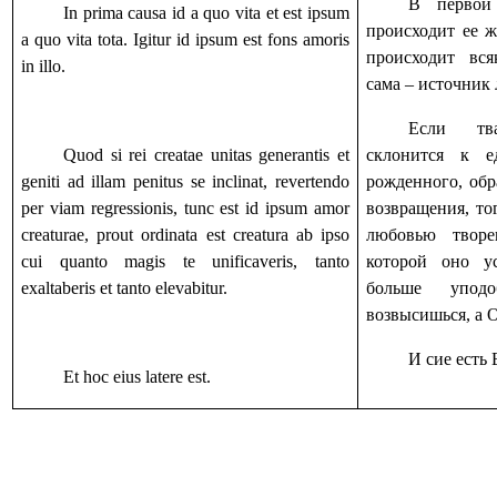
В первой
In prima causa id a quo vita et est ipsum
происходит ее ж
a quo vita tota. Igitur id ipsum est fons amoris
происходит вс
in illo.
сама – источник 
Если тв
Quod si rei creatae unitas generantis et
склонится к е
geniti ad illam penitus se inclinat, revertendo
рожденного, обр
per viam regressionis, tunc est id ipsum amor
возвращения, то
creaturae, prout ordinata est creatura ab ipso
любовью творе
cui quanto magis te unificaveris, tanto
которой оно у
exaltaberis et tanto elevabitur.
больше упод
возвысишься, а О
И сие есть 
Et hoc eius latere est.