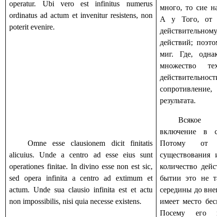
operatur. Ubi vero est infinitus numerus
много, то сие 
ordinatus ad actum et invenitur resistens, non
А у Того, от 
poterit evenire.
действительному
действий; поэт
миг. Где, одна
множество т
действитель
сопротивлени
результата.
Всякое 
включение в с
Omne esse clausionem dicit finitatis
Потому от
alicuius. Unde a centro ad esse eius sunt
существования 
operationes finitae. In divino esse non est sic,
количество дей
sed opera infinita a centro ad extimum et
бытии это не т
actum. Unde sua clausio infinita est et actu
середины до вне
non impossibilis, nisi quia necesse existens.
имеет место бес
Посему его в