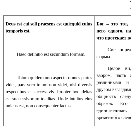
Deus est cui soli praesens est quicquid cuius
Бог – это тот,
temporis est.
него одного, н
что протекает в
Сие опред
Haec definitio est secundum formam.
формы.
Целое ви
взором, часть
Totum quidem uno aspectu omnes partes
различными и
videt, pars vero totum non videt, nisi diversis
другом взглядам
respectibus et successivis. Propter hoc deitas
общность след
est successivorum totalitas. Unde intuitus eius
образов. Ег
unicus est, non consequenter factus.
единственн
временнóго след