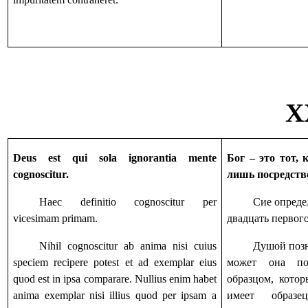
X
Deus est qui sola ignorantia mente
Бог – это тот, 
cognoscitur.
лишь посредств
Haec definitio cognoscitur per
Сие опреде
vicesimam primam.
двадцать первого
Nihil cognoscitur ab anima nisi cuius
Душой позн
speciem recipere potest et ad exemplar eius
может она по
quod est in ipsa comparare. Nullius enim habet
образцом, кото
anima exemplar nisi illius quod per ipsam a
имеет образ