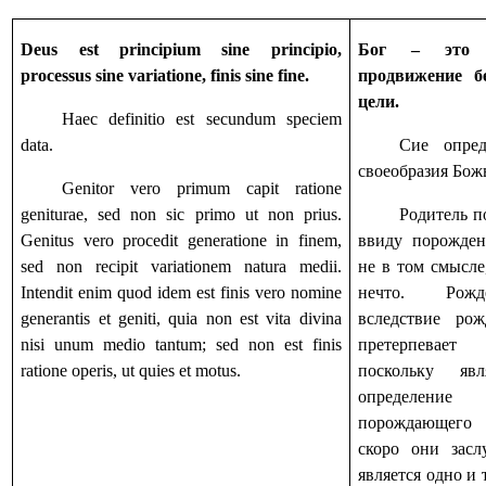
Deus est principium sine principio,
Бог – это н
processus sine variatione, finis sine fine.
продвижение б
цели.
Haec definitio est secundum speciem
data.
Сие опред
своеобразия Бож
Genitor vero primum capit ratione
geniturae, sed non sic primo ut non prius.
Родитель п
Genitus vero procedit generatione in finem,
ввиду порожден
sed non recipit variationem natura medii.
не в том смысле
Intendit enim quod idem est finis vero nomine
нечто. Рожд
generantis et geniti, quia non est vita divina
вследствие ро
nisi unum medio tantum; sed non est finis
претерпевает
ratione operis, ut quies et motus.
поскольку яв
определени
порождающего 
скоро они засл
является одно и 