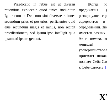
Praedicatio in rebus est ut diversis
[Когда г
rationibus explicetur quod unica includitur.
предикация у
Igitur cum in Deo non sint diversae rationes
развернулось с 
secundum prius et posterius, perficientes quid
содержится в
eius secundum magis et minus, non recipit
определении. Зна
praedicationem, sed ipsum ipse intelligit quia
имеется разных 
ipsum ad ipsum generat.
до
и
потом
, к
меньшей 
усовершенствов
приемлет ника
познает Себя Са
к Себе Самому
[1
X