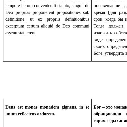
tempore iterum conveniendi statuto, singuli de
посовещавшись
Deo proprias proponerent propositiones sub
время [для раз
definitione, ut ex propriis definitionibus
срок, когда бы 
excerptum certum aliquid de Deo communi
Тогда должен
assenu statuerent.
изложить собст
виде определе
своих определе
Боге, утвердить 
Deus est monas monadem gignens, in se
Бог – это мона
unum reflectens ardorem.
обращающая 
горячее дыхани