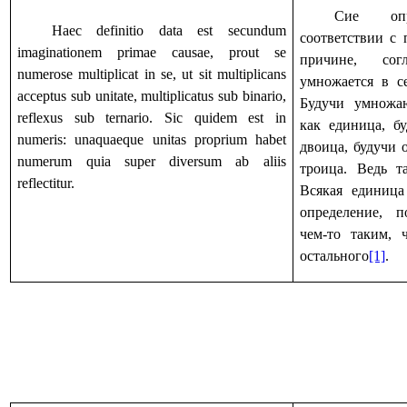
Сие оп
Haec definitio data est secundum
соответствии с 
imaginationem primae causae, prout se
причине, со
numerose multiplicat in se, ut sit multiplicans
умножается в се
acceptus sub unitate, multiplicatus sub binario,
Будучи умножа
reflexus sub ternario. Sic quidem est in
как единица, б
numeris: unaquaeque unitas proprium habet
двоица, будучи 
numerum quia super diversum ab aliis
троица. Ведь т
reflectitur.
Всякая единица
определение, п
чем-то таким, 
остального
[1]
.