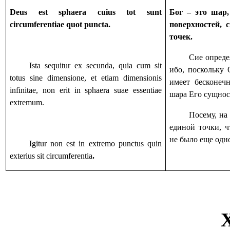
Deus est sphaera cuius tot sunt
Бог – это шар,
circumferentiae quot puncta.
поверхностей, 
точек.
Сие опреде
Ista sequitur ex secunda, quia cum sit
ибо, поскольку 
totus sine dimensione, et etiam dimensionis
имеет бесконеч
infinitae, non erit in sphaera suae essentiae
шара Его сущнос
extremum.
Посему, на
единой точки, 
не было еще одн
Igitur non est in extremo punctus quin
exterius sit circumferentia
.