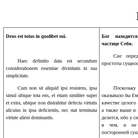
Deus est totus in quolibet sui.
Бог находит
частице Себя.
Сие опред
Haec definitio data est secundum
простоты сущнос
considerationem essentiae divinitatis in sua
simplicitate.
Cum non sit aliquid ipsi resistens, ipsa
Посколь
simul ubique tota ens, et etiam similiter super
оказывало бы Ем
et extra, ubique non distrahitur defectu virtutis
качестве целого
alicuius in ipsa deficientis, nec stat terminata
а также выше и 
virtute alieni dominantis.
делится, ибо у с
в чем, и не 
посторонней су