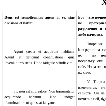
X
Deus est sempiternitas agens in se, sine
Бог – это вечно
divisione et habitu.
не претерп
разделения и 
либо качества.
Творения 
[посредством се
Agunt creata et acquirunt habitum.
но
им нед
Agunt et deficiunt continuatione quia
поскольку они 
inveniunt resistens. Unde fatigatio scindit vim.
себе. Из-за это
их силу.
У Творца
изменяется, н
Sic non est in creatore. Non transmutatur
свойств. Он не
acquirendo habitum. Non indiget
почить в ней, б
obumbratione ut quiescat fatigatus.