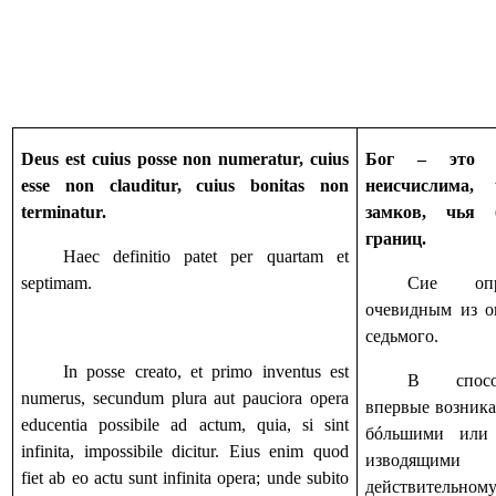
Deus est cuius posse non numeratur, cuius
Бог – это т
esse non clauditur, cuius bonitas non
неисчислима,
terminatur.
замков, чья 
границ.
Haec definitio patet per quartam et
septimam.
Сие опре
очевидным из о
седьмого.
In posse creato, et primo inventus est
В способ
numerus, secundum plura aut pauciora opera
впервые возника
educentia possibile ad actum, quia, si sint
бóльшими или 
infinita, impossibile dicitur. Eius enim quod
изводящи
fiet ab eo actu sunt infinita opera; unde subito
действительно