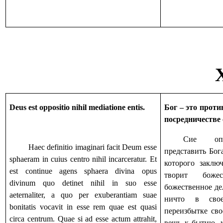
Deus est oppositio nihil mediatione entis.
Бог – это прот
посредничестве 
Сие опре
Haec definitio imaginari facit Deum esse
представить Бог
sphaeram in cuius centro nihil incarceratur. Et
которого заклю
est continue agens sphaera divina opus
творит боже
divinum quo detinet nihil in suo esse
божественное де
aeternaliter, a quo per exuberantiam suae
ничто в сво
bonitatis vocavit in esse rem quae est quasi
переизбытке сво
circa centrum. Quae si ad esse actum attrahit,
вещь к бытию, к