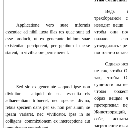
Ведь п
трехóбразной
Applicatione vero suae triformis
изводит вещи, 
essentiae ad nihil iuxta illas res quae sunt ad
чтобы они по
esse producit, ut ex generante initium suae
начало свое
existentiae perciperent, per genitum in esse
утвердились чре
starent, in vivificatore permanerent.
постоянно остав
Однако ис
не так, чтобы О
так, чтобы О
сущности им неч
Sed sic ex generante – quod ipse non
чтобы
божес
dividitur – aliquid de sua essentia eis
образ вещам ч
adhaerentiam tribueret, nec species divina,
претерпевал п
rebus speciem dans per se, non per alium, se
Животворящий,
ipsam variaret, nec vivificator, ipsa in se
себе, испыт
colligens, commixtionem ex interceptione aut
загрязнение из-з
impuritatem contraheret.