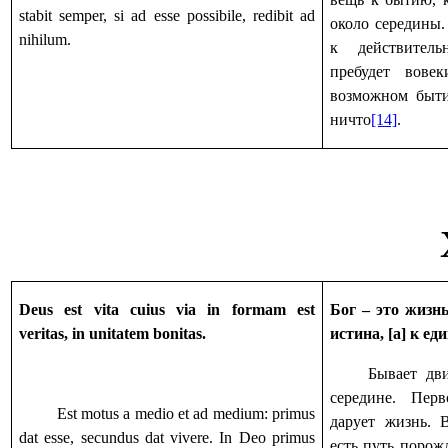
stabit semper, si ad esse possibile, redibit ad
около середины.
nihilum.
к действител
пребудет вове
возможном быти
ничто
[14]
.
Deus est vita cuius via in formam est
Бог – это жизнь
veritas, in unitatem bonitas.
истина, [а] к ед
Бывает дв
середине. Пер
Est motus a medio et ad medium: primus
дарует жизнь. 
dat esse, secundus dat vivere. In Deo primus
есть путь поро