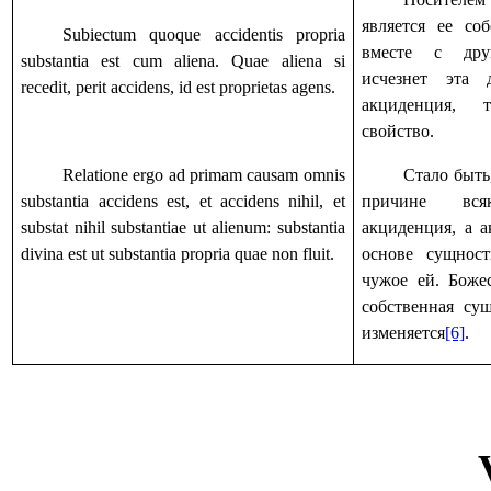
является ее соб
Subiectum quoque accidentis propria
вместе с дру
substantia est cum aliena. Quae aliena si
исчезнет эта 
recedit, perit accidens, id est proprietas agens.
акциденция, 
свойство.
Relatione ergo ad primam causam omnis
Стало быть
substantia accidens est, et accidens nihil, et
причине вся
substat nihil substantiae ut alienum: substantia
акциденция, а а
divina est ut substantia propria quae non fluit.
основе сущнос
чужое ей. Боже
собственная сущ
изменяется
[6]
.