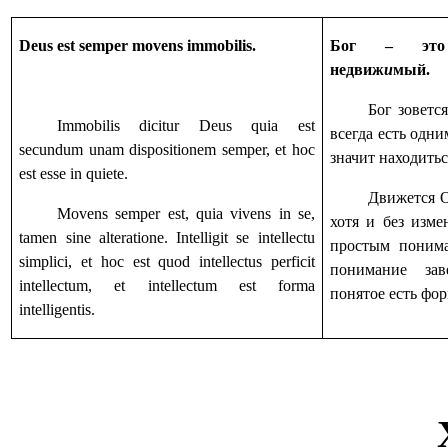
Deus est semper movens immobilis.
Бог – это
недвиж
и
мый.
Бог зоветс
Immobilis dicitur Deus quia est
всегда есть одни
secundum unam dispositionem semper, et hoc
значит находитьс
est esse in quiete.
Движется О
Movens semper est, quia vivens in se,
хотя и без изме
tamen sine alteratione. Intelligit se intellectu
простым понима
simplici, et hoc est quod intellectus perficit
понимание зав
intellectum, et intellectum est forma
понятое есть ф
intelligentis.