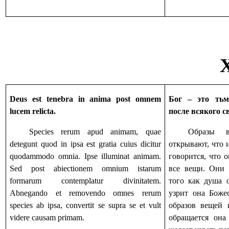
Deus est tenebra in anima post omnem
Бог – это тьм
lucem relicta.
после всякого с
Species rerum apud animam, quae
Образы 
detegunt quod in ipsa est gratia cuius dicitur
открывают, что и
quodammodo omnia. Ipse illuminat animam.
говорится, что 
Sed post abiectionem omnium istarum
все вещи. Они 
formarum contemplatur divinitatem.
того как душа о
Abnegando et removendo omnes rerum
узрит она Боже
species ab ipsa, convertit se supra se et vult
образов вещей 
videre causam primam.
обращается она