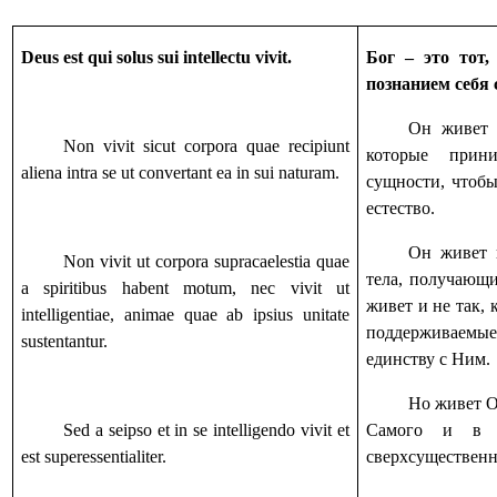
Deus est qui solus sui intellectu vivit.
Бог – это тот
познанием себя 
Он живет 
Non vivit sicut corpora quae recipiunt
которые прин
aliena intra se ut convertant ea in sui naturam.
сущности, чтобы
естество.
Он живет 
Non vivit ut corpora supracaelestia quae
тела, получающи
a spiritibus habent motum, nec vivit ut
живет и не так,
intelligentiae, animae quae ab ipsius unitate
поддерживаемые 
sustentantur.
единству с Ним.
Но живет О
Sed a seipso et in se intelligendo vivit et
Самого и в 
est superessentialiter.
сверхсуществен