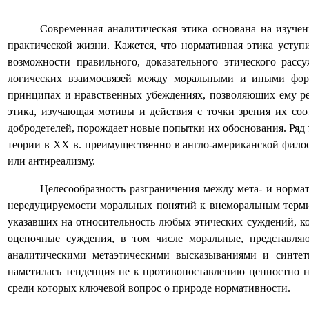
Современная аналитическая этика основана на изуче
практической жизни. Кажется, что нормативная этика уступи
возможности правильного, доказательного этического рас
логических взаимосвязей между моральными и иными форм
принципах и нравственных убеждениях, позволяющих ему реал
этика, изучающая мотивы и действия с точки зрения их с
добродетелей, порождает новые попытки их обоснования. Ряд 
теории в
XX
в. преимущественно в англо-американской фило
или антиреализму.
Целесообразность разграничения между мета- и норма
нередуцируемости моральных понятий к внеморальным термина
указавших на относительность любых этических суждений, ко
оценочные суждения, в том числе моральные, представляю
аналитическими метаэтическими высказываниями и синтет
наметилась тенденция не к противопоставлению ценностно н
среди которых ключевой вопрос о природе нормативности.