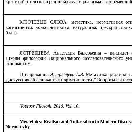
критикой этического рационализма и реализма в современной
КЛЮЧЕВЫЕ СЛОВА: метаэтика, нормативная этика
когнитивизм, нонкогнитивизм, натурализм, прескриптивизм
благо.
ЯСТРЕБЦЕВА Анастасия Валерьевна – кандидат ф
Школы философии Национального исследовательского ун
экономики».
Цитирование:
Ястребцева А.В.
Метаэтика: реализм и
дискуссиях об основаниях нормативности // Вопросы филос
Voprosy Filosofii. 2016. Vol. 10.
Metaethics: Realism and Anti-realism in Modern Discus
Normativity