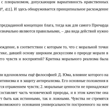
ют с плюрализмом, допускающим вариативность нравственных
а
3
, 411
]. И здесь обнаруживается принципиальное расхождение
предзаданной концепции блага, тогда как для самого Причарда
 изначально являются правильными, – два вида действий нужно
ждение, в соответствии с которым то, что с моральной точки
тике, давшей основу широким дискуссиям о природе морали в
 его чувств и восприятий? Критика морального реализма была
были вдохновлены ещё философией Д. Юма, влияние которого на
итивизма и в защиту антиреализма. Его основные положения в
ся отражением чувств; 2. моральные ценности не принадлежат
оставляет часть человеческой природы, и в этом качестве она
ут быть как истинными, так и ложными. Чувства не стремятся
е возможного основания универсальности построенного на нем