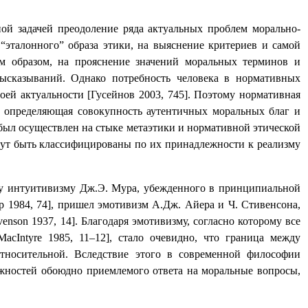
ой задачей преодоление ряда актуальных проблем морально-
 “эталонного” образа этики, на выяснение критериев и самой
ым образом, на прояснение значений моральных терминов и
ысказываний. Однако потребность человека в нормативных
оей актуальности [Гусейнов 2003, 745]. Поэтому нормативная
 определяющая совокупность аутентичных моральных благ и
 был осуществлен на стыке метаэтики и нормативной этической
гут быть классифицированы по их принадлежности к реализму
ену интуитивизму Дж.Э. Мура, убежденного в принципиальной
р 1984, 74], пришел эмотивизм А.Дж. Айера и Ч. Стивенсона,
venson
1937, 14]. Благодаря эмотивизму, согласно которому все
MacIntyre
1985, 11
–
12
], стало очевидно, что граница между
тносительной. Вследствие этого в современной философии
ожностей обоюдно приемлемого ответа на моральные вопросы,