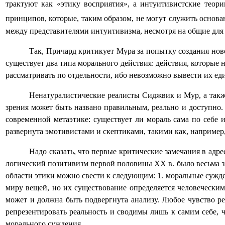
трактуют как «этику восприятия», а интуитивистские теор
принципов, которые, таким образом, не могут служить основ
между представителями интуитивизма, несмотря на общие для
Так, Причард критикует Мура за попытку создания ново
существует два типа морального действия: действия, которые
рассматривать по отдельности, ибо невозможно вывести их ед
Ненатуралистические реалисты Сиджвик и Мур, а также
зрения может быть названо правильным, реально и доступно
современной метаэтике: существует ли мораль сама по себе 
развернута эмотивистами и скептиками, такими как, например
Надо сказать, что первые критические замечания в адр
логический позитивизм первой половины
XX
в. было весьма 
области этики можно свести к следующим: 1. моральные сужд
миру вещей, но их существование определяется человеческим 
может и должна быть подвергнута анализу. Любое чувство ре
репрезентировать реальность и сводимы лишь к самим себе, 
морального суждения.