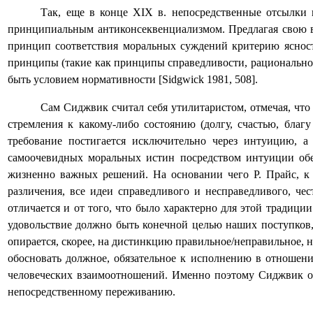
Так, еще в конце
XIX
в. непосредственные отсылки 
принципиальным антиконсеквенциализмом. Предлагая свою в
принцип соответствия моральных суждений критерию яснос
принципы (такие как принципы справедливости, рационального
быть условием нормативности [
Sidgwick
1981, 508]
.
Сам Сиджвик считал себя утилитаристом, отмечая, что
стремления к какому-либо состоянию (долгу, счастью, благ
требование постигается исключительно через интуицию, а
самоочевидных моральных истин посредством интуиции обе
жизненно важных решений. На основании чего Р. Прайс, к 
различения, все идеи справедливого и несправедливого, чес
отличается и от того, что было характерно для этой традиции
удовольствие должно быть конечной целью наших поступков,
опирается, скорее, на дистинкцию правильное/неправильное, н
обосновать должное, обязательное к исполнению в отношени
человеческих взаимоотношений. Именно поэтому Сиджвик от
непосредственному переживанию.