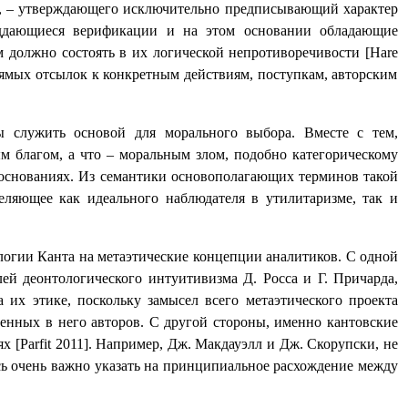
ке, – утверждающего исключительно предписывающий характер
оддающиеся верификации и на этом основании обладающие
 должно состоять в их логической непротиворечивости [
Hare
ямых отсылок к конкретным действиям, поступкам, авторским
ы служить основой для морального выбора. Вместе с тем,
м благом, а что – моральным злом, подобно категорическому
 основаниях. Из семантики основополагающих терминов такой
еляющее как идеального наблюдателя в утилитаризме, так и
логии Канта на метаэтические концепции аналитиков. С одной
ей деонтологического интуитивизма Д. Росса и Г. Причарда,
 их этике, поскольку замысел всего метаэтического проекта
ченных в него авторов. С другой стороны, именно кантовские
х [
Parfit
2011]. Например, Дж. Макдауэлл и Дж. Скорупски, не
сь очень важно указать на принципиальное расхождение между