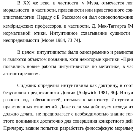
В
XX
же веке, в частности, у Мура, отмечается лог
моральности, в частности, праведности или нравственного сов
эпистемологии. Наряду с Б. Расселом он был основоположни
кембридж
c
ких профессоров, в частности, Д. Мак-Таггарта [
M
нормативной этики. Интуитивное схватывание сущност
неопределимости [
Moore
1984, 73-74
].
В целом, интуитивисты были одновременно и реалистам
и являются объектом познания, хотя некоторые критики «При
появились новые работы интуитивистов по метаэтике, в ча
антиантиреализм.
Сиджвик определил интуитивизм как доктрину, в соот
безусловно предписанного Долга» [
Sidgwick
1981, 96
]. Инту
разного рода обязанностей, отсылая к контексту. Интуит
нравственных отношений. Даже если мы действуем исходя из 
должно делать, не предполагает с необходимостью знание тог
этого понимания достаточно для совершения конкретного дей
Причарду, всякие попытки разработать философскую моральн