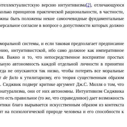
интеллектуалистскую версию интуитивизма
[2]
, отличающуюся
лько принципов практической рациональности, в частности,
олжны быть положены некие самоочевидные фундаментальные
версальное согласие в вопросе о допустимости которых должно
моральной системы, и если таковая предполагает предписание
лению, интуитивистской, ибо само должное как императивное
ия. Важно и то, что непосредственное восприятие простых
льную автономность каждой отдельной личности в принятии
да не опускаются так низко, чтобы потерять все моральные
ит
de
facto
к утилитаризму, его теория существенным образом
]
. Сиджвик подверг критике аргумент Дж.С. Милля о том, что
х натурализма, они от них автономны. Интуитивизм Сиджвика
о есть правильное (то же, что справедливое) дает возможность
этики благо вырывается искусственным образом из контекста
 на психологической природе человека и его способности к