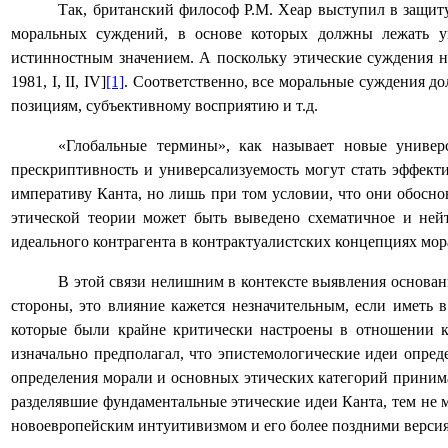
Так, британский философ Р.М. Хеар выступил в защит
моральных суждений, в основе которых должны лежать у
истинностным значением. А поскольку этические суждения н
1981,
I
,
II
,
IV
]
[1]
. Соответственно, все моральные суждения д
позициям, субъективному восприятию и т.д.
«Глобальные термины», как называет новые универ
прескриптивность и универсализуемость могут стать эффект
императиву Канта, но лишь при том условии, что они обосн
этической теории может быть выведено схематичное и нейт
идеального контрагента в контрактуалистских концепциях мор
В этой связи нелишним в контексте выявления основан
стороны, это влияние кажется незначительным, если иметь 
которые были крайне критически настроены в отношении к
изначально предполагал, что эпистемологические идеи опред
определения морали и основных этических категорий принима
разделявшие фундаментальные этические идеи Канта, тем не 
новоевропейским интуитивизмом и его более поздними верс