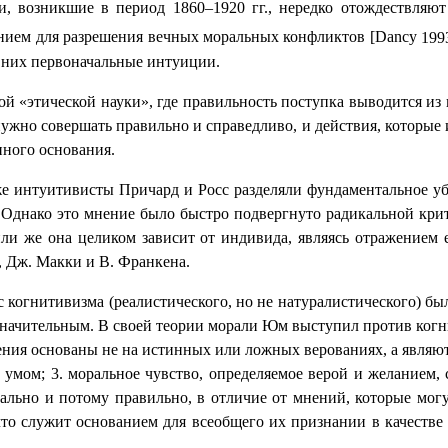
ии, возникшие в период 1860–1920 гг., нередко отождествля
анием для разрешения вечных моральных конфликтов [
Dancy
199
 них первоначальные интуиции.
й «этической науки», где правильность поступка выводится из 
 нужно совершать правильно и справедливо, и действия, которые
иного основания.
 интуитивисты Причард и Росс разделяли фундаментальное убе
. Однако это мнение было быстро подвергнуто радикальной кри
или же она целиком зависит от индивида, являясь отражением
, Дж. Макки и В. Франкена.
ес когнитивизма (реалистического, но не натуралистического) 
значительным. В своей теории морали Юм выступил против когн
ения основаны не на истинных или ложных верованиях, а являют
умом; 3. моральное чувство, определяемое верой и желанием, с
ально и потому правильно, в отличие от мнений, которые мог
что служит основанием для всеобщего их признании в качеств