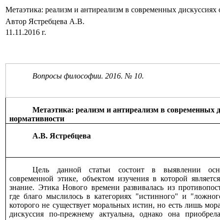
Метаэтика: реализм и антиреализм в современных дискуссиях
Автор Ястребцева А.В.
11.11.2016 г.
Вопросы философии. 2016. № 10.
Метаэтика: реализм и антиреализм в современных д
нормативности
А.В. Ястребцева
Цель данной статьи состоит в выявлении осн
современной этике, объектом изучения в которой является
знание. Этика Нового времени развивалась из противопост
где благо мыслилось в категориях "истинного" и "ложного
которого не существует моральных истин, но есть лишь мора
дискуссия по-прежнему актуальна, однако она приобре