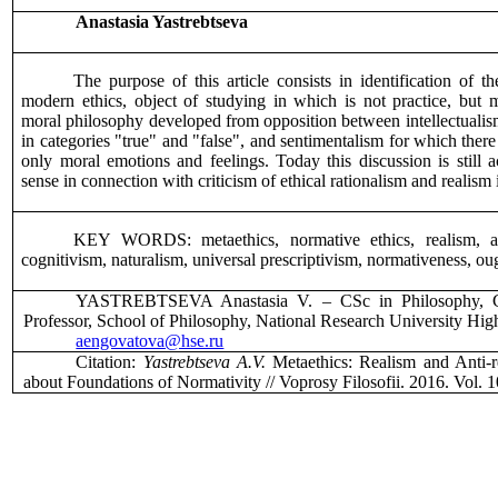
Anastasia Yastrebtseva
The purpose of this article consists in identification of 
modern ethics, object of studying in which is not practice, bu
moral philosophy developed from opposition between intellectuali
in categories "true" and "false", and sentimentalism for which there 
only moral emotions and feelings. Today this discussion is still 
sense in connection with criticism of ethical rationalism and realism
KEY WORDS: metaethics,
normative ethics
, realism, a
cognitivism, naturalism, u
niversal prescriptivism
, normativeness, ou
YASTREBTSEVA Anastasia V. – CSc in Philosophy, CD
Professor, School of Philosophy, National Research University Hi
aengovatova@hse.ru
Citation:
Yastrebtseva A.V.
Metaethics: Realism and Anti-r
about Foundations of Normativity // Voprosy Filosofii. 2016. Vol.
1