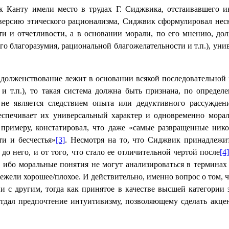
к Канту имели место в трудах Г. Сиджвика, отстаивавшего 
ерсию этического рационализма, Сиджвик сформулировал неско
ти и отчетливости, а в основании морали, по его мнению, д
 благоразумия, рациональной благожелательности и т.п.), уни
 долженствование лежит в основании всякой последовательной 
у и т.п.), то такая система должна быть признана, по опреде
 не является следствием опыта или дедуктивного рассужден
спечивает их универсальный характер и одновременно мора
примеру, констатировал, что даже «самые развращенные никог
ти и бесчестья»
[3]
. Несмотря на то, что Сиджвик принадлеж
 до него, и от того, что стало ее отличительной чертой после
[4
 ибо моральные понятия не могут анализироваться в термина
ежели хорошее/плохое. И действительно, именно вопрос о том, чт
и с другим, тогда как принятое в качестве высшей категории 
дал предпочтение интуитивизму, позволяющему сделать акцент