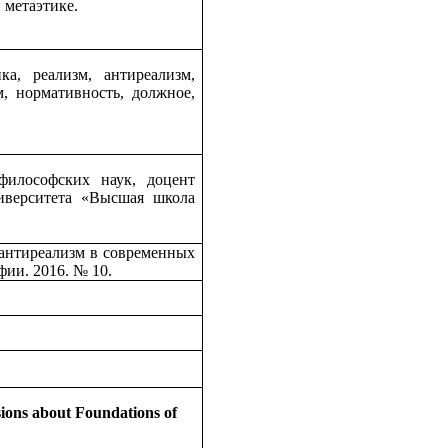
 метаэтике.
, реализм, антиреализм,
, нормативность, должное,
илософских наук, доцент
иверситета «Высшая школа
 антиреализм в современных
офии. 2016. №
10
.
sions about Foundations of