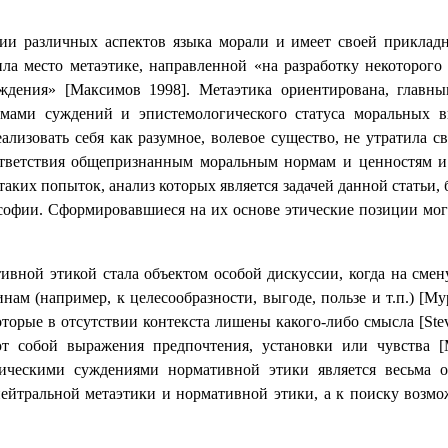
нии различных аспектов языка морали и имеет своей прикладн
ла место метаэтике, направленной «на разработку некоторого
суждения» [Максимов 1998]. Метаэтика ориентирована, главн
ами суждений и эпистемологического статуса моральных в
изовать себя как разумное, волевое существо, не утратила св
оответствия общепризнанным моральным нормам и ценностям и
таких попыток, анализ которых является задачей данной статьи,
софии. Сформировавшиеся на их основе этические позиции мо
тивной этикой стала объектом особой дискуссии, когда на см
м (например, к целесообразности, выгоде, пользе и т.п.) [Му
торые в отсутствии контекста лишены какого-либо смысла [
Ste
т собой выражения предпочтения, установки или чувства [
ическими суждениями нормативной этики является весьма о
ейтральной метаэтики и нормативной этики, а к поиску возм