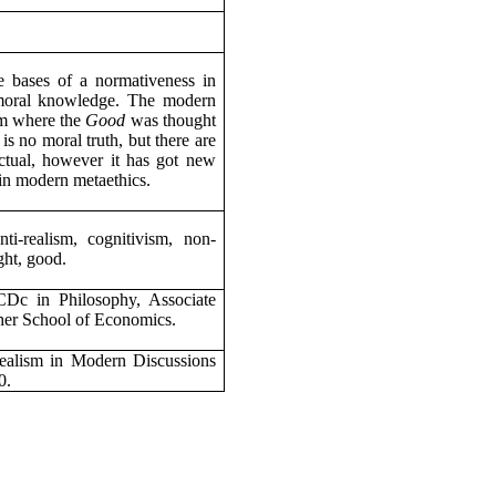
the bases of a normativeness in
t moral knowledge. The modern
sm where the
Good
was thought
is no moral truth, but there are
actual, however it has got new
 in modern metaethics.
nti-realism, cognitivism, non-
ght, good.
c in Philosophy, Associate
gher School of Economics.
ealism in Modern Discussions
0
.