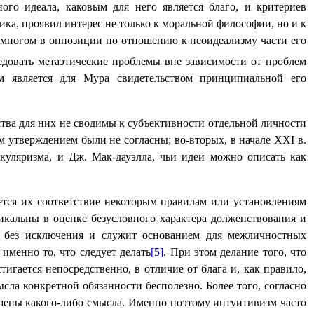
ого идеала, каковым для него является благо, и критериев
ика, проявил интерес не только к моральной философии, но и к
 многом в оппозиции по отношению к неоидеализму части его
едовать метаэтические проблемы вне зависимости от проблем
 является для Мура свидетельством принципиальной его
тва для них не сводимы к субъективности отдельной личности
м утверждением были не согласны; во-вторых, в начале
XXI
в.
куляризма, и Дж. Мак-дауэлла, чьи идеи можно описать как
ется их соответствие некоторым правилам или установлениям
дикальны в оценке безусловного характера долженствования и
ям без исключения и служит основанием для межличностных
именно то, что следует делать
[5]
. При этом делание того, что
тигается непосредственно, в отличие от блага и, как правило,
сла конкретной обязанности бесполезно. Более того, согласно
ены какого-либо смысла.
Именно поэтому интуитивизм часто