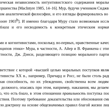
ическая независимость интуитивистского содержания моральн
ершенства [
MacIntyre
1985, 14
–
16
]. Мур, будучи учеником Сиджв
ком аналитической философии, и его взгляды формировались во
b
oore
1903
]. И именно благодаря Муру стало возможным иссл
и
блага
и его несводимость к конкретным этическим нормам
и и когнитивистами, поскольку, во-первых, нравственные качес
нципов этики» Мура, в частности, А. Айер и В. Франкена с эти
стности, Дж. Дэнси, разделяющего позицию морального парти
ветствие с которой «высшей целью моральных поступков явля
итивисты
XX
в., например, Причард и Росс, не были столь ра
ивная способность, по их убеждению, свойственна всем люд
должного, опасаясь при этом, например, наказания, мы делаем 
о, что есть
благо
, в этом отношении
правильность
поступка пос
ствия
.
Поэтому требование доказательства или обоснования смы
ую доктрину на основе общезначимых правил благой жизни лиш