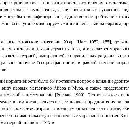
у прескриптивизма – нонкогнитивистского течения в метаэти
ниверсальные императивы, а не когнитивные суждения, п
е могут быть верифицированы, единственное требование к ним
олжны быть универсализируемыми и лишены, таким образом, пр
сальные этические категории Хеар [
Hare
1952, 155], должн
ивным критерием для определения того, что является моральны
овываются теорией, выстроенной на правильных рациональных
ральное понятие беспристрастности, в равной степени опред
али.
ий нормативности было бы поставить вопрос о влиянии деонто
в виду первых метаэтиков Айера и Мура, а также представител
антовской эпистемологии [
Prichard
1909]. Это отразилось и на
еляют, в том числе, этические установки и предпочтения вклю
ются в качестве отправных в современных этических дискуссия
менее позаимствовали у него ключевые моральные понятия. Зде
иями первой половины
XX
в.