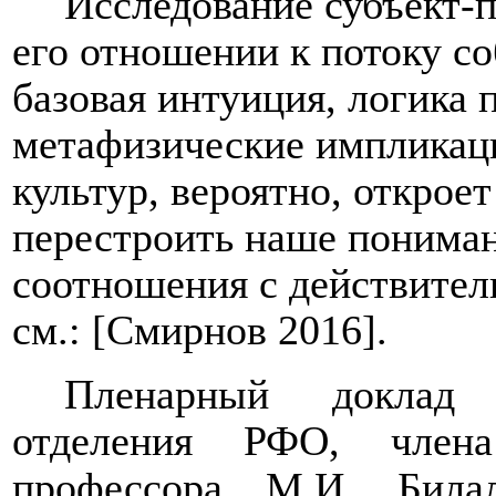
Исследование субъект-п
его отношении к потоку с
базовая интуиция, логика 
метафизические импликаци
культур, вероятно, открое
перестроить наше понима
соотношения с действител
см.: [Смирнов 2016].
Пленарный доклад п
отделения РФО, члена
профессора М.И. Била