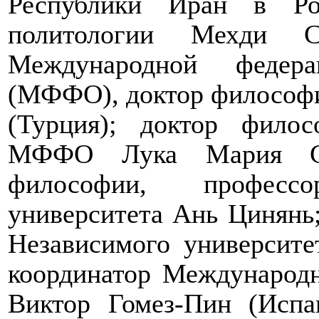
Республики Иран в Ро
политологии Мехди С
Международной федер
(МФФО), доктор философи
(Турция); доктор филос
МФФО Лука Мария Ска
философии, професс
университета Ань Цинянь
Независимого университе
координатор Международн
Виктор Гомез-Пин (Испа