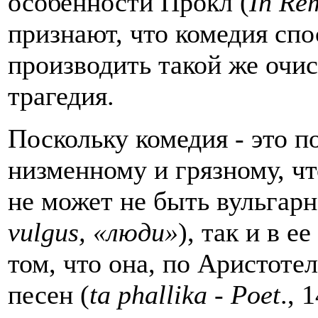
особенности Прокл (
In Re
признают, что комедия сп
производить такой же очис
трагедия.
Поскольку комедия - это 
низменному и грязному, что
не может не быть вульгарно
vulgus
, «люди»
), так и в 
том, что она, по Аристоте
песен (
ta
phallika
-
Poet
., 