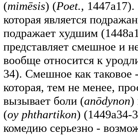
(
mim
ē
sis
) (
Poet
.
, 1447a17).
которая является подража
подражает худшим (1448a16
представляет смешное и не
вообще относится к уродл
34). Смешное как таковое -
которая, тем не менее, про
вызывает боли (
an
ō
dynon
)
(
oy
phthartikon
) (1449a34-
комедию серьезно - возмо