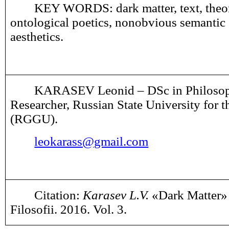
KEY WORDS: dark matter, text, theor
ontological poetics, nonobvious semantic 
aesthetics.
KARASEV Leonid ‒ DSc in Philosop
Researcher, Russian State University for 
(RGGU).
leokarass@gmail.com
Citation:
Karasev L.V.
«Dark Matter» 
Filosofii. 201
6
. Vol. 3.