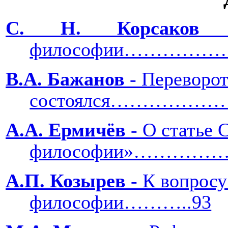
С. Н. Корсако
философии…………
В.А. Бажанов
- Переворот
состоялся………
А.А. Ермичёв
- О статье 
философии»……
А.П. Козырев
- К вопросу
философии………..93