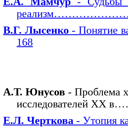
Е.А. Мамчур
- Судьбы а
реализм……………
В.Г. Лысенко
-
Понятие в
168
А.Т. Юнусов
- Проблема х
исследователей
XX
в…
Е.Л. Черткова
-
Утопия к