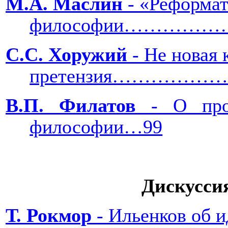
М.А. Маслин
- «Реформат
философии………
С.С. Хоружий
- Не новая 
претензия…………
В.П. Филатов
- О проф
философии…99
Дискуссия
Т. Рокмор
- Ильенков об и