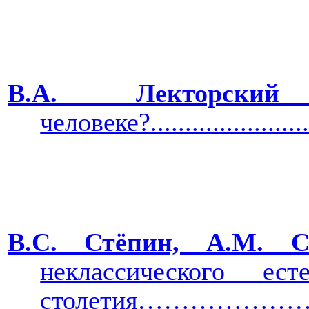
В.А. Лектор
человеке?.........................
В.С. Стёпин, А.М. 
неклассического е
столетия………