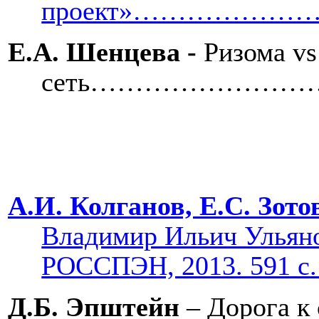
проект»……………
Е.А. Шенцева -
Ризома
vs
сеть…………………
А.И. Колганов, Е.С. Зото
Владимир Ильич Ульянов
РОССПЭН, 2013. 591 с
Д.Б.
Эпштейн
–
Дорога к 