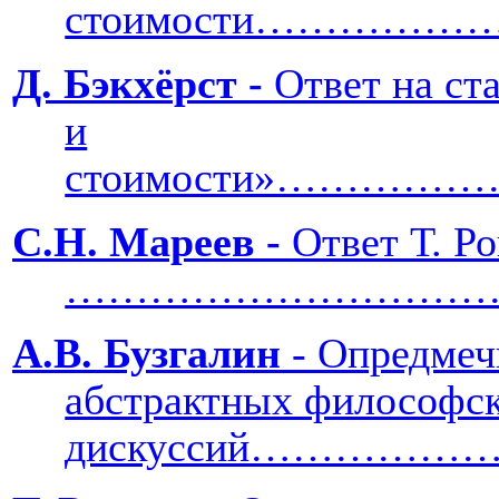
стоимости………………
Д. Бэкхёрст -
Ответ на ст
и
стоимости»……
С.Н. Мареев -
Ответ Т. Р
……………………………
А.В. Бузгалин
- Опредмеч
абстрактных философс
дискуссий………