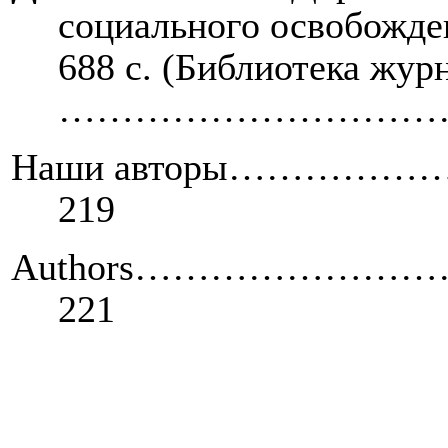
социального освобожде
688 с. (Библиотека жур
……………………………
Наши авторы……
219
Authors
……………………
221