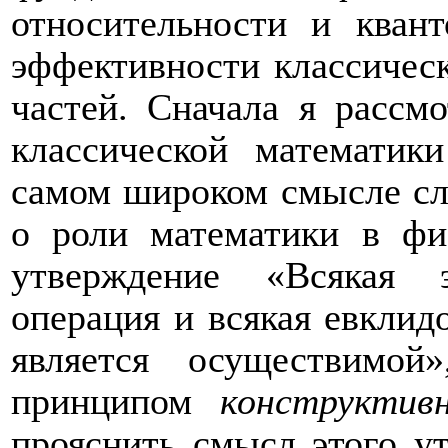
относительности и кван
эффективности классическ
частей. Сначала я рассм
классической математик
самом широком смысле сло
о роли математики в фи
утверждение «Всякая э
операция и всякая евклид
является осуществимой
принципом
конструктив
прояснить смысл этого у