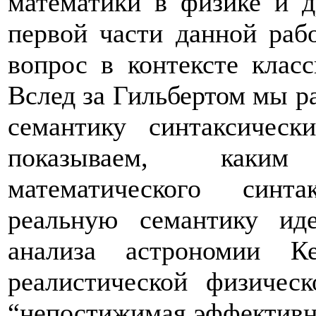
математики в физике и д
первой части данной рабо
вопрос в контексте клас
Вслед за Гильбертом мы р
семантику синтаксичес
показываем, каким
математического синт
реальную семантику ид
анализа астрономии К
реалистической физичес
“непостижимая эффективно