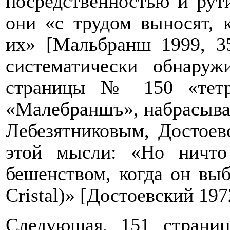
посредственностью и рут
они «с трудом выносят, 
их» [
Мальбранш 1999,
35
систематически обнаруж
страницы № 150 «тетра
«Малебраншъ», набрасывая
Лебезятниковым, Достоев
этой мысли: «Но ничто
бешенством, когда он вы
Cristal
)» [Достоевский 19
Следующая, 151 страниц