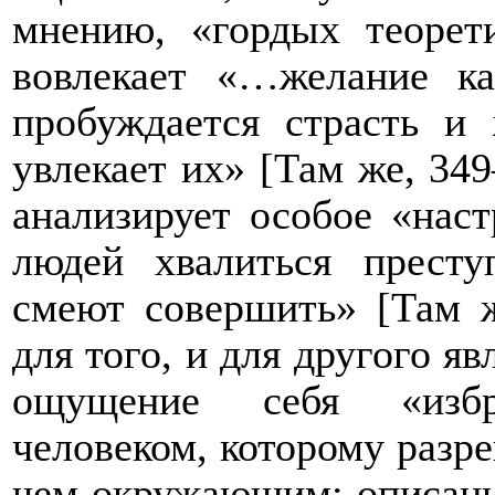
мнению, «гордых теорет
вовлекает «…желание к
пробуждается страсть и 
увлекает их» [
Там же,
349
анализирует особое «наст
людей хвалиться престу
смеют совершить» [
Там 
для того, и для другого я
ощущение себя «избр
человеком, которому разр
чем окружающим; описани