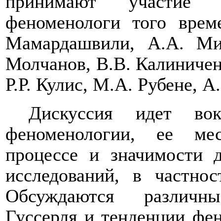
принимают участие 
феноменологи того врем
Мамардашвили, А.А. Ми
Молчанов, В.В. Калиниченк
Р.Р. Кулис, М.А. Рубене, А
Дискуссия идет во
феноменологии, ее ме
процессе и значимости 
исследований, в частно
Обсуждаются различн
Гуссерля и тенденции фе