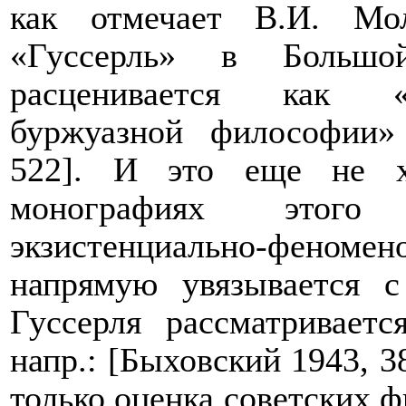
как отмечает В.И. Мо
«Гуссерль» в Большой
расценивается как «р
буржуазной философии»
522]. И это еще не х
монографиях этого 
экзистенциально-фено
напрямую увязывается 
Гуссерля рассматривает
напр.: [Быховский 1943, 3
только оценка советских ф