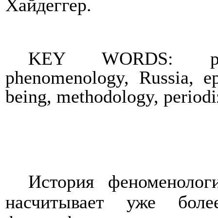
Хайдеггер.
KEY WORDS: pheno
phenomenology, Russia, epo
being, methodology, periodi
История феноменолог
насчитывает уже бол