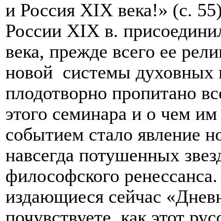
и Россия ХIX века!» (с. 5
России Х
I
Х в. присоедини
века, прежде всего ее ре
новой
системы духовных 
плодотворно пропитано вс
этого семинара и о чем и
событием стало явление н
навсегда потушенных звезд
философского ренессанса.
издающиеся сейчас «Днев
почувствуете, как этот ру