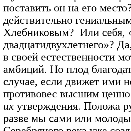
поставить он на его место
действительно гениальны
Хлебниковым?
Или себя, 
двадцатидвухлетнего»? Да
в своей естественности м
амбиций. Но плод благода
случае, если движет ими н
противовес высшим ценнос
их
утверждения. Положа ру
разве мы сами или молод
Серебряного века уже созд