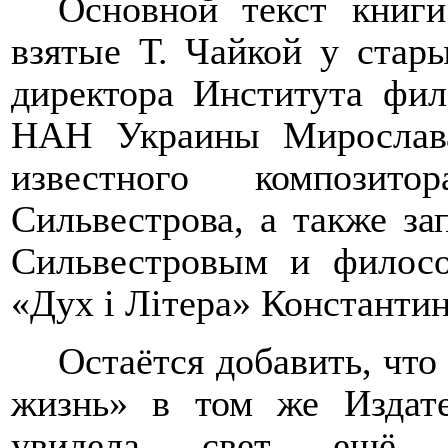
Основной текст книг
взятые Т. Чайкой у стар
директора Института фи
НАН Украины Мирослав
известного композито
Сильвестрова, а также за
Сильвестровым и филосо
«Дух
і
Л
і
тера» Константи
Остаётся добавить, что
жизнь» в том же Издат
увидела свет ещё о