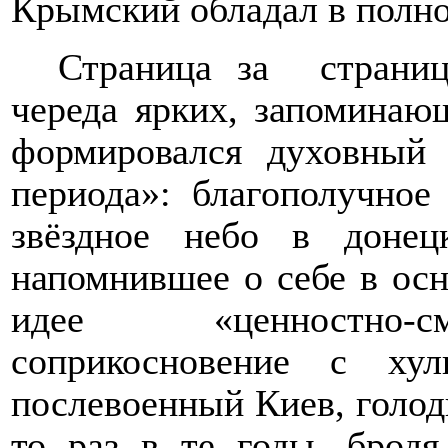
Крымский обладал в полно
Страница за
страни
череда ярких, запоминаю
формировался духовны
периода»: благополучное
звёздное небо в донец
напомнившее о себе в ос
идее «ценностно-см
соприкосновение с хул
послевоенный Киев, гол
то раз в те годы, брод