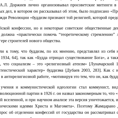
А.Л. Доржиев лично организовывал просоветские митинги в
 дел, в котором он рассказывал об этом, было подписано «Пр
 вожди Революции «буддизм признают той религией, которой пред
йской конфессии, но и некоторые советские общественные де
 должна «практически помочь “теоретическому стремлению” л
ере строителей нового общества.
и к тому, что буддизм, по их мнению, представлял из себя 
 1934, 64], так как «Будда отрицал существование Бога», а та
 что социализм – это «религиозный атеизм» [Луначарский 19
теистический характер» буддизма [Дубаев 2003, 283]. Как с 
 антирелигиозной работе, «мотивируя это тем, что он, как будди
 учения и коммунистической идеологии стал коммунист, ви
волюционной партии в 1926 г. он назвал закономерным то, что «
ей вселенной, и при научном анализе эта версия уничтожается, 
тническими идеями Христа и Магомета». Поэтому Жамцарано 
рос об отделении конфессий от государства он рассматривал 