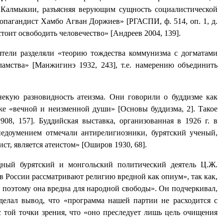
 Калмыкии, разъясняя верующим сущность социалистической
опагандист Хамбо Агван Доржиев» [РГАСПИ, ф. 514, оп. 1, д.
стоит освободить человечество» [Андреев 2004, 139].
ятели разделяли «теорию тождества коммунизма с догматами
амства» [Манжигинэ 1932, 243], т.е. намерению объединить
некую разновидность атеизма. Они говорили о буддизме как
кже «вечной и неизменной души» [Основы буддизма, 2]. Такое
08, 157]. Буддийская выставка, организованная в 1926 г. в
недоумением отмечали антирелигиозники, бурятский ученый,
ст, является атеистом» [Оширов 1930, 68].
дный бурятский и монгольский политический деятель Ц.Ж.
в России рассматривают религию вредной как опиум», так как,
и поэтому она вредна для народной свободы». Он подчеркивал,
делал вывод, что «программа нашей партии не расходится с
с той точки зрения, что «оно преследует лишь цель очищения