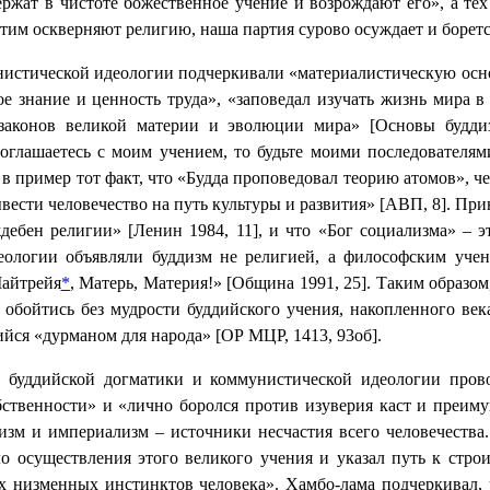
держат в чистоте божественное учение и возрождают его», а те
этим оскверняют религию, наша партия сурово осуждает и боретс
нистической идеологии подчеркивали «материалистическую осно
е знание и ценность труда», «заповедал изучать жизнь мира в
законов великой материи и эволюции мира» [Основы будди
глашаетесь с моим учением, то будьте моими последователями
л в пример тот факт, что «Будда проповедовал теорию атомов», 
вывести человечество на путь культуры и развития» [АВП, 8]. П
дебен религии» [Ленин 1984, 11], и что «Бог социализма» – э
еологии объявляли буддизм не религией, а философским уче
Майтрейя
*
, Матерь, Материя!» [Община 1991, 25]. Таким образо
 обойтись без мудрости буддийского учения, накопленного ве
ся «дурманом для народа» [ОР МЦР, 1413, 93об].
и» буддийской догматики и коммунистической идеологии про
бственности» и «лично боролся против изуверия каст и преиму
ализм и империализм – источники несчастия всего человечеств
о осуществления этого великого учения и указал путь к стро
х низменных инстинктов человека». Хамбо-лама подчеркивал, 