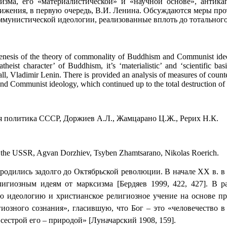
дизма, его «материалистической» и «научной основе», антик
жения, в первую очередь, В.И. Ленина. Обсуждаются меры пр
мунистической идеологии, реализованные вплоть до тотального 
genesis of the theory of commonality of Buddhism and Communist ideolo
theist character’ of Buddhism, it’s ‘materialistic’ and ‘scientific ba
ll, Vladimir Lenin. There is provided an analysis of measures of cou
and Communist ideology
, which continued up to the total destruction o
я политика СССР, Доржиев А.Л., Жамцарано Ц.Ж., Рерих Н.К.
 the USSR, Agvan Dorzhiev, Tsyben Zhamtsarano, Nikolas Roerich.
одились задолго до Октябрьской революции. В начале ХХ в. в
лигиозным идеям от марксизма [Бердяев 1999, 422, 427]. В р
ю идеологию и христианское религиозное учение на основе пре
иозного сознания», гласившую, что Бог – это «человечество 
сестрой его – природой» [Луначарский 1908, 159].