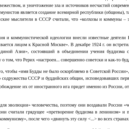
вежеством, и уничтожение зла и источников несчастий совреме
ммунистов является создание всемирной республики (общины), 
йские мыслители в СССР считали, что «колхозы и коммуны – э
ния и коммунистической идеологии внесли известные деятели 
вается лицом к Красной Москве». В декабре 1924 г. он встрет
диной Азии», состоявший в объединении учения буддизма с 
о том, что Рерих «настроен... совершенно советски и как-то бу
о, чтобы «имя Будды не было оскорбляемо в Советской России», 
ю содружества СССР и буддийских общин, исповедовавших перво
свобождение их от иностранного ига придет именно из России, о
ля эволюции» человечества, поэтому они воздавали России «че
ни считали грядущее «претворение буддизма в ленинизм» и п
ммунизму», после чего «двинуть эту силу <...> во всех странах