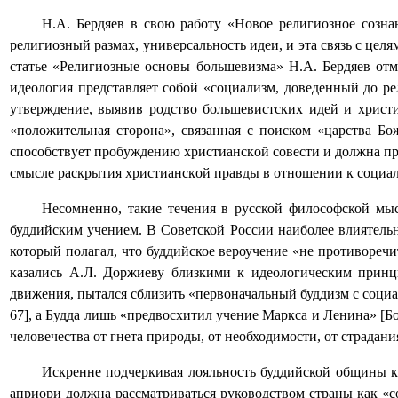
Н.А. Бердяев в свою работу «Новое религиозное созна
религиозный размах, универсальность идеи, и эта связь с цел
статье «Религиозные основы большевизма» Н.А. Бердяев отме
идеология представляет собой «социализм, доведенный до ре
утверждение, выявив родство большевистских идей и христи
«пoлoжитeльная cтopoна», связанная с поиском «цapcтвa Бo
cпocoбcтвyeт пpoбyждeнию xpиcтиaнcкoй coвecти и дoлжнa пpи
cмыcлe paскpытия xpиcтиaнcкoй пpaвды в oтнoшeнии к coциaль
Несомненно, такие течения в русской философской мыс
буддийским учением. В Советской России наиболее влиятель
который полагал, что буддийское вероучение «не противореч
казались А.Л. Доржиеву близкими к идеологическим принци
движения, пытался сблизить «первоначальный буддизм с соци
67], а Будда лишь «предвосхитил учение Маркса и Ленина» [Бо
человечества от гнета природы, от необходимости, от страдани
Искренне подчеркивая лояльность буддийской общины к с
априори должна рассматриваться руководством страны как «со