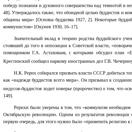
победу познания и духовного совершенства над темнотой и не
48]. Утверждалось также, что обоюдной целью буддистов и ко
общины мира» [Основы буддизма 1927, 2]. Некоторые будди
коммунистом» [Окунев 1930, 16–17].
Значительный вклад в теорию родства буддийского уче
стоявший до того в оппозиции к Советской власти, «поворачи
помощником Г.А. Астаховым, с которыми обсудил план «Е
Крестинский сообщил наркому иностранных дел Г.В. Чичерину 
Н.К. Рерих
собирался призвать власти СССР добиться тог
как «надежде буддистов всего мира». Он призывал к создани
индусов-буддистов ходит поверье (пророчество) о том, что о
149].
Рерихи были уверены в том, что «коммунизм необходим д
Октябрьскую революцию. Одним из результатов революции о
первую очередь, для этого нужно было «применить религию к ко