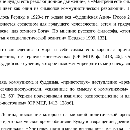
учение Будды есть революционное движение», а «Майтрейя есть си
й цвет как один из символов коммунистической революции. Т
ось Рериху, в 1920-е гг. ждала вся «буддийская Азия» [Росов 
нается средством для грядущего человечества, затем и гряду
овека, для земного Бога». По мнению русского философа, «это
тыня социалистической религии» [Бердяев 1999, 133].
то «неведение» о мире и себе самом есть коренная причи
мнению, не терпело «невежества» [ОР МЦР, ф. 1413, 46]. О
буддийского учения, которое поможет «превратить мир спекул
язь коммунизма и буддизма, «приветствуя» наступление «вре
е священнослужители, «связанные по смыслу с коммунизмом
412, 63]. Рерихи подчеркивали взаимное распространение и вл
-восточном» [ОР МЦР, 1413, 128об].
Ленина, появление которого на мировой политической арене
сти, что как «в свое время обвиняли Будду в извращении древн
й именовался «Учитель», приписывали выдающиеся качества – з