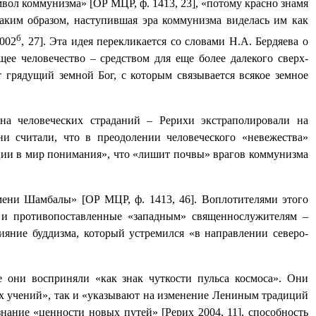
мвол коммунизма» [ОР МЦР, ф. 1413, 23], «потому красно знамя
аким образом, наступившая эра коммунизма виделась им как
б
2002
, 27]. Эта идея перекликается со словами Н.А. Бердяева о
щее человечество – средством для еще более далекого сверх-
т грядущий земной Бог, с которым связывается всякое земное
на человеческих страданий – Рерихи экстраполировали на
ни считали, что в преодолении человеческого «невежества»
яции в мир понимания», что «лишит почвы» врагов коммунизма
мени Шамбалы» [ОР МЦР, ф. 1413, 46]. Воплотителями этого
» и противопоставленные «западным» священнослужителям –
ияние буддизма, который устремился «в направлении северо-
 они восприняли «как знак чуткости пульса космоса». Они
их учений», так и «указывают на изменение Лениным традиций
нание «ценности новых путей» [Рерих 2004, 11], способность