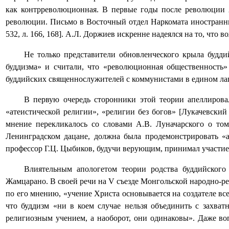
как контрреволюционная. В первые годы после революции 
революции. Письмо в Восточный отдел Наркомата иностранных
532, л. 166, 168]. А.Л. Доржиев искренне надеялся на то, что
Не только представители обновленческого крыла будди
буддизма» и считали, что «революционная общественность»
буддийских священнослужителей с коммунистами в едином лаг
В первую очередь сторонники этой теории апеллировал
«атеистической религии», «религии без богов» [Лукачевский
мнение перекликалось со словами А.В. Луначарского о том,
Ленинградском дацане, должна была продемонстрировать «а
профессор Г.Ц. Цыбиков, будучи верующим, принимал участие в
Влиятельным апологетом теории родства буддийского
Жамцарано. В своей речи на V съезде Монгольской народно-ре
по его мнению, «учение Христа основывается на создателе вс
что буддизм «ни в коем случае нельзя объединить с захва
религиозным учением, а наоборот, они одинаковы». Даже воп