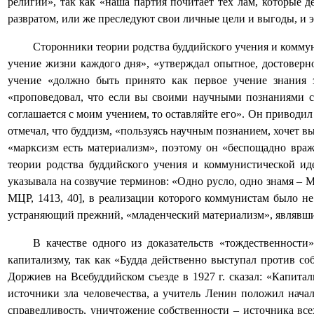
религии», так как «наша партия почитает тех лам, которые 
развратом, или же преследуют свои личные цели и выгоды, и 
Сторонники теории родства буддийского учения и комму
учение жизни каждого дня», «утверждал опытное, достоверно
учение «должно быть принято как первое учение знания 
«проповедовал, что если вы своими научными познаниями со
соглашается с моим учением, то оставляйте его». Он приводи
отмечал, что буддизм, «пользуясь научным познанием, хочет 
«марксизм есть материализм», поэтому он «беспощадно враж
теории родства буддийского учения и коммунистической ид
указывала на созвучие терминов: «Одно русло, одно знамя – 
МЦР, 1413, 40], в реализации которого коммунистам было не
устраняющий прежний, «младенческий материализм», являвший
В качестве одного из доказательств «тождественност
капитализму, так как «Будда действенно выступал против со
Доржиев на Всебуддийском съезде в 1927 г. сказал: «Капит
источники зла человечества, а учитель Ленин положил начал
справедливость, уничтожение собственности – источника все