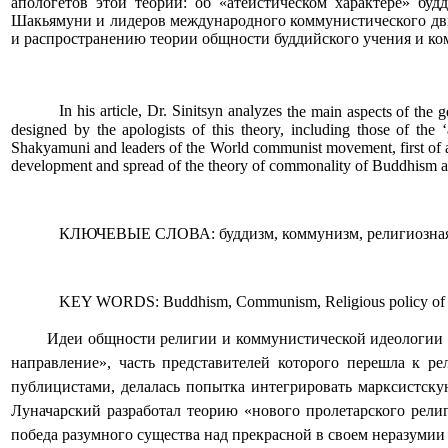
апологетов этой теории: об «атеистическом характере» буд
Шакьямуни и лидеров международного коммунистического дви
и распространению теории общности буддийского учения и ком
In his article, Dr. Sinitsyn analyzes
the main aspects of the 
designed by the apologists of this theory, including those of the ‘a
Shakyamuni and leaders of the World communist movement, first of a
development and spread of
the theory of commonality of Buddhism 
КЛЮЧЕВЫЕ СЛОВА:
буддизм, коммунизм, религиозна
KEY WORDS:
Buddhism, Communism, Religious policy of
Идеи общности религии и коммунистической идеологии р
направление», часть представителей которого перешла к ре
публицистами, делалась попытка интегрировать марксистску
Луначарский разработал теорию «нового пролетарского религ
победа разумного существа над прекрасной в своем неразумии 