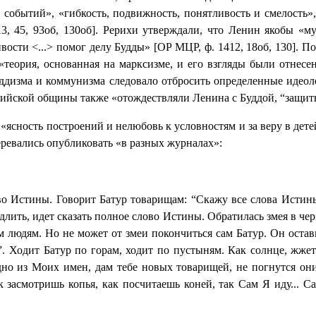
событий», «гибкость, подвижность, понятливость и смелость»,
 45, 93об, 130об]. Рерихи утверждали, что Ленин якобы «муч
ивости <...> помог делу Будды» [ОР МЦР, ф. 1412, 18об, 130].
 «теория, основанная на марксизме, и его взгляды были отнес
уддизма и коммунизма следовало отбросить определенные идео
ийской общины также «отождествляли Ленина с Буддой, “защитн
«ясность построений и нелюбовь к условностям и за веру в дете
еревались опубликовать «в разных журналах»:
во Истины. Говорит Батур товарищам: “Скажу все слова Исти
длить, идет сказать полное слово Истины. Обратилась змея в че
ем людям. Но не может от змеи покончиться сам Батур. Он остав
. Ходит Батур по горам, ходит по пустыням. Как солнце, жже
одно из Моих имен, дам тебе новых товарищей, не погнутся он
 засмотришь копья, как посчитаешь коней, так Сам Я иду... С