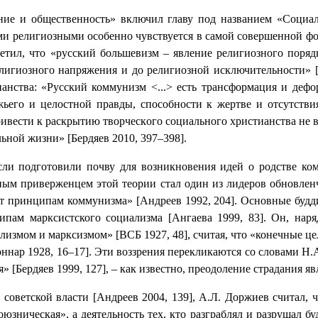
ние и общественность» включил главу под названием «Социал
ями религиозными особенно чувствуется в самой совершенной фо
тил, что «русский большевизм – явление религиозного порядк
лигиозного напряжения и до религиозной исключительности» [Б
анства: «Рyccкий коммунизм <...> ecть тpaнcфopмaция и дeфop
жьeгo и цeлocтнoй пpaвды, cпocoбнocти к жepтвe и oтcyтcтв
вecти к pacкpытию твopчecкoгo coциaльнoгo xpиcтиaнcтвa нe в
нoй жизни» [Бердяев 2010, 397–398].
ли подготовили почву для возникновения идей о родстве ком
ным приверженцем этой теории стал один из лидеров обновле
ит принципам коммунизма» [Андреев 1992, 204]. Основные будди
пам марксистского социализма [Ангаева 1999, 83]. Он, наря
ализмом и марксизмом» [ВСБ 1927, 48], считая, что «конечные 
ннар 1928, 16–17]. Эти воззрения перекликаются со словами Н.А
я» [Бердяев 1999, 127], – как известно, преодоление страдания 
оветской власти [Андреев 2004, 139], А.Л. Доржиев считал, ч
юзническая», а деятельность тех, кто разграблял и разрушал б