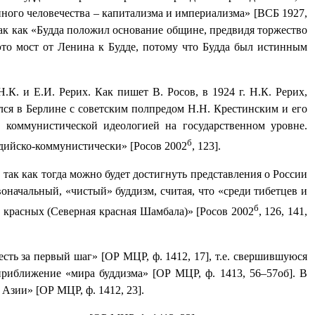
нного человечества – капитализма и империализма» [ВСБ 1927,
так как «Будда положил основание общине, предвидя торжество
то мост от Ленина к Будде, потому что Будда был истинным
Н.К. и Е.И. Рерих.
Как пишет В. Росов, в
1924 г. Н.К.
Рерих,
ился в Берлине с советским полпредом Н.Н. Крестинским и его
коммунистической идеологией на государственном уровне.
б
ддийско-коммунистически» [Росов 2002
, 123].
так как тогда можно будет достигнуть представления о России
начальный, «чистый» буддизм, считая, что «среди тибетцев и
б
т красных (Северная красная Шамбала)» [Росов 2002
, 126, 141,
сть за первый шаг» [ОР МЦР, ф. 1412, 17], т.е. свершившуюся
риближение «мира буддизма» [ОР МЦР, ф. 1413, 56–57об]. В
 Азии» [ОР МЦР, ф. 1412, 23].