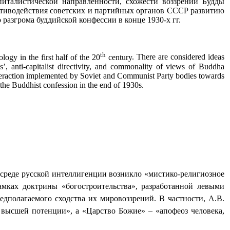
апиталистической направленности, схожести воззрений Будды
отиводействия советских и партийных органов СССР развитию
разгрома буддийской конфессии в конце 1930-х гг.
th
gy in the first half of the 20
century
. There are considered ideas
sis’, anti-capitalist directivity, and commonality of views of Buddha
nteraction implemented by Soviet and Communist Party bodies towards
f the Buddhist confession in the end of 1930s.
 среде русской интеллигенции возникло «мистико-религиозное
амках
доктрины «богостроительства»
, разработанной левыми
дполагаемого сходства их мировоззрений. В частности, А.В.
в высшей потенции», а «Царство Божие» – «апофеоз человека,