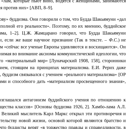
х «лам, которые пьют вино, водятся с женщинами, занимаются
я против них» [АВП, 8–9].
ву» буддизма. Они говорили о том, что Будда Шакьямуни «дал
 полной его реальности». Поэтому, по их мнению, буддийское
зма, 1–2]. Ц.Ж. Жамцарано говорил, что Будда Шакьямуни
, если же ваше научное признание (Так в тексте. –
Ф.С.
) не
чем «сейчас все ученые Европы удивляются и восхищаются». Он
ринимая во внимание аксиомы коммунистической идеологии, что
то «материальный мир» [Луначарский 1908, 158], сторонники
нием, стоящим на принципах материализма. Е.И. Рерих даже
м, буддизм связывался с учением «реального материализма» [ОР
ками и способного дать «материализм просвещенного знания»,
возглашался антагонизм буддийского учения по отношению к
щества классов» [Основы буддизма 1926, 2]. Хамбо-лама А.Л.
а. Великий мыслитель Карл Маркс открыл эти противоречия и
ительству новой жизни, основой которой являются братство и
что буддисты верят «в торжество правды и справедливости, в