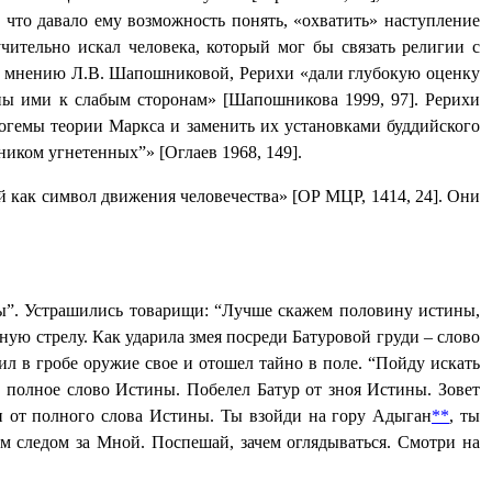
 что давало ему возможность понять, «охватить» наступление
ительно искал человека, который мог бы связать религии с
 По мнению Л.В. Шапошниковой, Рерихи «дали глубокую оценку
ены ими к слабым сторонам» [Шапошникова 1999, 97]. Рерихи
логемы теории Маркса и заменить их установками буддийского
иком угнетенных”» [Оглаев 1968, 149].
й как символ движения человечества» [ОР МЦР, 1414, 24]. Они
ны”. Устрашились товарищи: “Лучше скажем половину истины,
рную стрелу. Как ударила змея посреди Батуровой груди – слово
ил в гробе оружие свое и отошел тайно в поле. “Пойду искать
т полное слово Истины. Побелел Батур от зноя Истины. Зовет
и от полного слова Истины. Ты взойди на гору Адыган
**
, ты
ам следом за Мной. Поспешай, зачем оглядываться. Смотри на