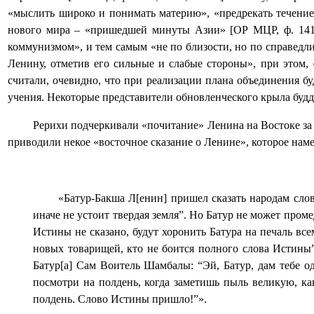
«мыслить широко и понимать материю», «предрекать течение 
нового мира – «пришедшей минуты Азии» [ОР МЦР, ф. 1413,
коммунизмом», и тем самым «не по близости, но по справедл
Ленину, отметив его сильные и слабые стороны», при этом,
считали, очевидно, что при реализации плана объединения б
учения. Некоторые представители обновленческого крыла будд
Рерихи подчеркивали «почитание» Ленина на Востоке за 
приводили некое «восточное сказание о Ленине», которое нам
«Батур-Бакша Л[енин] пришел сказать народам сло
иначе не устоит твердая земля”. Но Батур не может проме
Истины не сказано, будут хоронить Батура на печаль вс
новых товарищей, кто не боится полного слова Истины”
Батур[а] Сам Воитель Шамбалы: “Эй, Батур, дам тебе 
посмотри на полдень, когда заметишь пыль великую, как
полдень. Слово Истины пришло!”».