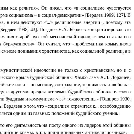
изм как религия». Он писал, что «в социализме чувствуется
рме социализма – в социал-демократии» [Бердяев 1999, 127]. В
а, в нем действуют <...> религиозные энергии», поэтому эта
ердяев 1998, 43]. Позднее Н.А. Бердяев конкретизировал это
мaция cтapoй pyccкoй мeccиaнcкoй идeи», с чем cвязaна eгo
ия бypжyaзнocти». Он считал, что «пpoблeмaтикa кoммyнизмa
 cмыcлe пoнимaния xpиcтианcтвa, кaк coциaльнoй peлигии, a в
мунистической идеологии не только с христианским, но и с
нческого крыла буддийской общины Хамбо-лама А.Л. Доржиев,
йские идеи – ненасилие, сострадание, терпимость и любовь –
ду с другими представителями буддийского обновленческого
цели буддизма и коммунизма <…> тождественны» [Оширов 1930,
. Бердяева о том, что «социализм стремится к... освобождению
является одним из главных положений буддийского учения.
то его деятельность на посту одного из лидеров этой общины
уддийские храмы, в т.ч. принципиальных антирелигиозников, –