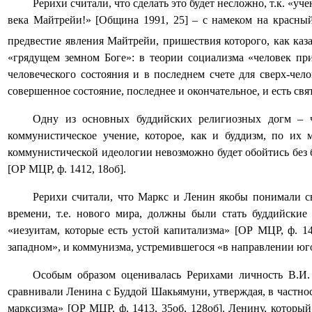
Рерихи считали, что сделать это будет несложно, т.к. «
века Майтрейи!» [Община 1991, 25] – с намеком на красны
предвестие явления Майтрейи, пришествия которого, как казал
«грядущем земном Боге»: в теории социализма «человек приз
человеческого состояния и в последнем счете для сверх-чел
совершенное состояние, последнее и окончательное, и есть свя
Одну из основных буддийских религиозных догм – ч
коммунистическое учение, которое, как и буддизм, по их 
коммунистической идеологии невозможно будет обойтись без 
[ОР МЦР, ф. 1412, 18об].
Рерихи считали, что Маркс и Ленин якобы понимали св
времени, т.е. нового мира, должны были стать буддийски
«иезуитам, которые есть устой капитализма» [ОР МЦР, ф. 1
западном», и коммунизма, устремившегося «в направлении юго
Особым образом оценивалась Рерихами личность В.И. 
сравнивали Ленина с Буддой Шакьямуни, утверждая, в частно
марксизма» [ОР МЦР, ф. 1413, 35об, 128об]. Ленину, которы