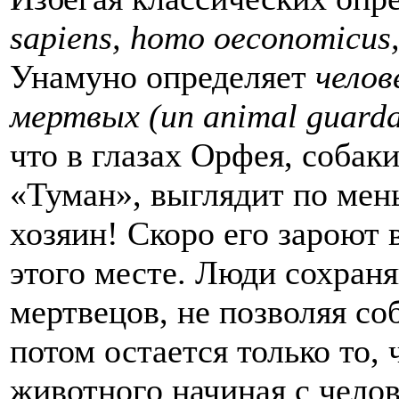
sapiens
,
homo
oeconomicus
Унамуно определяет
челов
мертвых (
un
animal
guard
что в глазах Орфея, собак
«Туман», выглядит по мен
хозяин! Скоро его зароют 
этого месте. Люди сохран
мертвецов, не позволяя со
потом остается только то, 
животного начиная с челов