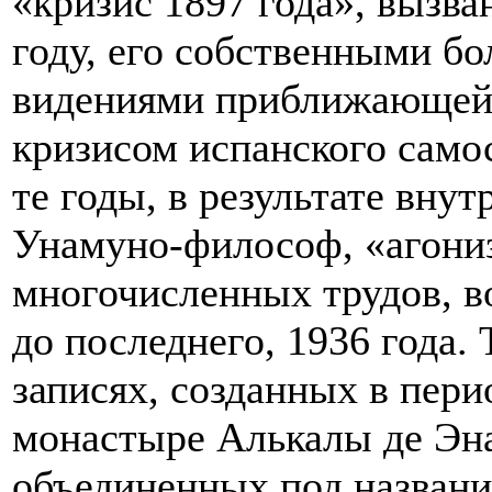
«кризис 1897 года», вызв
году, его собственными б
видениями приближающейс
кризисом испанского самос
те годы, в результате вну
Унамуно-философ, «агони
многочисленных трудов, в
до последнего, 1936 года. 
записях, созданных в пери
монастыре Алькалы де Эна
объединенных под названи