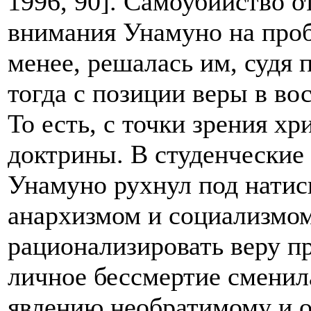
1996, 90]. Самоубийство о
внимания Унамуно на проб
менее, решалась им, судя
тогда с позиции веры в во
То есть, с точки зрения х
доктрины. В студенческие
Унамуно рухнул под натис
анархизмом и социализмом
рационализировать веру при
личное бессмертие сменил
явлению необратимому и о