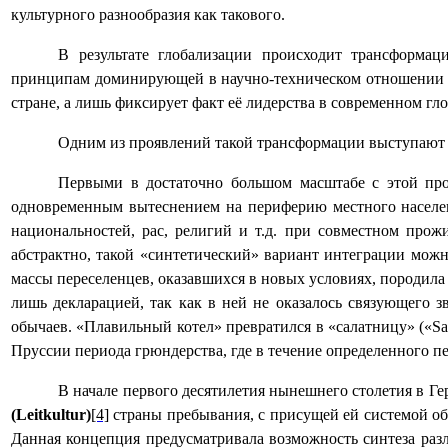
культурного разнообразия как такового.
В результате глобализации происходит трансформац
принципам доминирующей в научно-техническом отношении ку
стране, а лишь фиксирует факт её лидерства в современном г
Одним из проявлений такой трансформации выступаю
Первыми в достаточно большом масштабе с этой про
одновременным вытеснением на периферию местного населе
национальностей, рас, религий и т.д. при совместном прож
абстрактно, такой «синтетический» вариант интеграции можн
массы переселенцев, оказавшихся в новых условиях, породила 
лишь декларацией, так как в ней не оказалось связующего з
обычаев. «Плавильный котел» превратился в «салатницу» («Sa
Пруссии периода грюндерства, где в течение определенного п
В начале первого десятилетия нынешнего столетия в Ге
(Leitkultur)
[4]
страны пребывания, с присущей ей системой общ
Данная концепция предусматривала возможность синтеза разл