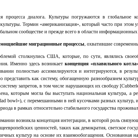
ия процесса диалога. Культуры погружаются в глобальное 
льтуры. Термин «американизация», который часто при этом упо
лобальном сообществе и прежде всего в области информационных
т
мощнейшие миграционные процессы
, охватившие современны
блемой столкнулись США, которые, по сути, являлись свое
ния. Именно здесь возникает
концепция «плавильного котл
ивании полностью ассимилируются и интегрируются, в резуль
о представить как систему, обогащенную разнообразием культу
систему запретов, в том числе нарушающих их свободу [Cubberle
вена, которым могла бы выступать национальная культура, а 
lad bowl»), с перемешанными в ней кусочками разных культур, 
ериода в рамках относительно стабильного государства прожива
рмании возникла концепция интеграции, в которой роль связую
еевропейских ценностей, таких как демократия, светское госуд
ичных культур на основе их взаимообогащения. Основанная на