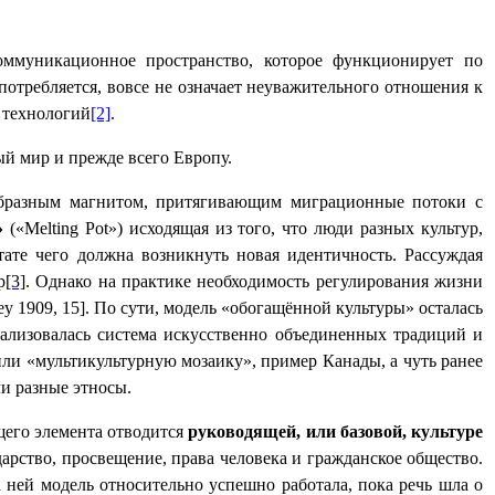
коммуникационное пространство, которое функционирует по
требляется, вовсе не означает неуважительного отношения к
 технологий
[2]
.
й мир и прежде всего Европу.
образным магнитом, притягивающим миграционные потоки с
а»
(«Melting Рot») исходящая из того, что люди разных культур,
тате чего должна возникнуть новая идентичность. Рассуждая
р
[3]
. Однако на практике необходимость регулирования жизни
y 1909, 15]. По сути, модель «обогащённой культуры» осталась
реализовалась система искусственно объединенных традиций и
или «мультикультурную мозаику», пример Канады, а чуть ранее
ли разные этносы.
щего элемента отводится
руководящей, или базовой, культуре
арство, просвещение, права человека и гражданское общество.
 ней модель относительно успешно работала, пока речь шла о