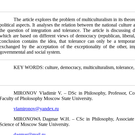
The article explores the problem of multiculturalism in its theoreti
political aspects. It analyses the relation between the national culture
the question of integration and tolerance. The article is discussing d
which are based on different views of democracy (republican, liberal
conclusion contains the idea, that tolerance can only be a tempora
exchanged by the acceptation of the exceptionality of the other, im
governmental and social system.
KEY WORDS: culture, democracy, multiculturalism, tolerance, ac
MIRONOV Vladimir V. – DSc in Philosophy, Professor, C
Faculty of Pholosophy Moscow State University.
vlamironov@yandex.ru
MIRONOWA Dagmar W.H. – CSc in Philosophy, Associate Pro
Science of Moscow State University.
dagmar@mail.ru