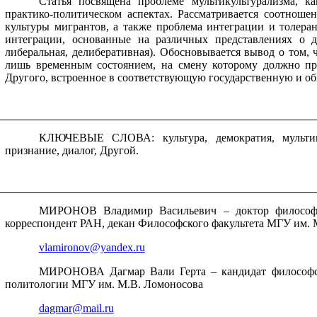
Статья посвящена проблеме мультикультурализма, к
практико-политическом аспектах. Рассматривается соотноше
культуры мигрантов, а также проблема интеграции и толера
интеграции, основанные на различных представлениях о д
либеральная, делиберативная). Обосновывается вывод о том, 
лишь временным состоянием, на смену которому должно пр
Другого, встроенное в соответствующую государственную и о
КЛЮЧЕВЫЕ СЛОВА: культура, демократия, мультикул
признание, диалог, Другой.
МИРОНОВ Владимир Васильевич – доктор философск
корреспондент РАН, декан Философского факультета МГУ им. 
vlamironov@yandex.ru
МИРОНОВА Дагмар Вали Герта – кандидат философск
политологии МГУ им. М.В. Ломоносова
dagmar@mail.ru