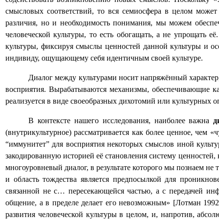
смысловых соответствий, то вся семиосфера в целом может 
различия, но и необходимость понимания, мы можем обеспеч
человеческой культуры, то есть обогащать, а не упрощать 
культуры, фиксируя смыслы ценностей данной культуры и осо
индивиду, ощущающему себя идентичным своей культуре.
Диалог между культурами носит напряжённый характер, 
восприятия. Вырабатываются механизмы, обеспечивающие как
реализуется в виде своеобразных дихотомий или культурных 
В контексте нашего исследования, наиболее важна
д
(внутрикультурное) рассматривается как более ценное, чем «
“иммунитет” для восприятия некоторых смыслов иной культур
закодированную историей её становления систему ценностей,
многоуровневый диалог, в результате которого мы познаем не 
и область тождества является предпосылкой для проникнове
связанной не с… пересекающейся частью, а с передачей ин
общение, а в пределе делает его невозможным» [Лотман 1992
развития человеческой культуры в целом, и, напротив, абсо