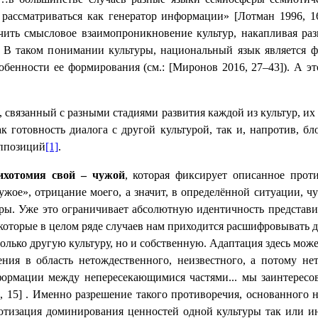
рассматриваться как генератор информации» [Лотман 1996, 1
ить смысловое взаимопроникновение культур, накапливая разн
её. В таком понимании культуры, национальный язык является
бенности ее формирования (см.: [Миронов 2016, 27–43]). А это
связанный с разными стадиями развития каждой из культур, их 
 готовность диалога с другой культурой, так и, напротив, 
оппозиций
[1]
.
ихотомия свой – чужой
, которая фиксирует описанное прот
чужое», отрицание моего, а значит, в определённой ситуации, 
ы. Уже это ограничивает абсолютную идентичность представит
 которые в целом ряде случаев нам приходится расшифровывать 
только другую культуру, но и собственную. Адаптация здесь мо
ния в область нетождественного, неизвестного, а потому не
формации между непересекающимися частями... мы заинтересов
, 15]
. Именно разрешение такого противоречия, основанного н
лютизация доминирования ценностей одной культуры так или и