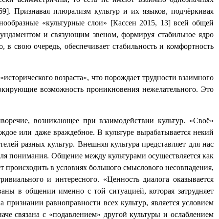
69]. Признавая плюрализм культур и их языков, подчёркивая
ообразные «культурные слои» [Кассен 2015, 13]
всей общей
 фундаментом и связующим звеном, формируя стабильное ядро
, в свою очередь, обеспечивает стабильность и комфортность
«исторического возраста», что порождает трудности взаимного
блокирующие возможность проникновения нежелательного. Это
иворечие, возникающее при взаимодействии культур. «Своё»
чуждое или даже враждебное. В культуре вырабатывается некий
елей разных культур. Внешняя культура представляет для нас
для понимания. Общение между культурами осуществляется как
жет происходить в условиях большого смыслового несовпадения,
тривиального и интересного. «Ценность диалога оказывается
аны в общении именно с той ситуацией, которая затрудняет
а признании равноправности всех культур, является условием
наче связана с «подавлением» другой культуры и ослаблением