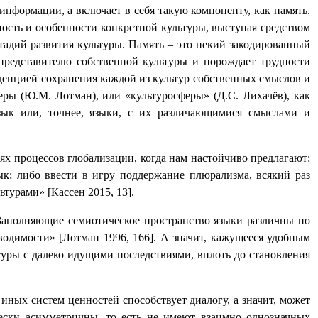
информации, а включает в себя такую компоненту, как память.
ность и особенности конкретной культуры, выступая средством
стадий развития культуры. Память – это некий закодированный
представителю собственной культуры и порождает трудности
нденцией сохранения каждой из культур собственных смыслов и
ры (Ю.М. Лотман), или «культуросферы» (Д.С. Лихачёв), как
зык или, точнее, языки, с их различающимися смыслами и
х процессов глобализации, когда нам настойчиво предлагают:
к; либо ввести в игру поддержание плюрализма, всякий раз
турами» [Кассен 2015, 13].
«Заполняющие семиотическое пространство языки различны по
водимости» [Лотман 1996, 166].
А значит, кажущееся удобным
уры с далеко идущими последствиями, вплоть до становления
ных систем ценностей способствует диалогу, а значит, может
ески асимметричны, то есть не имеют взаимно однозначных