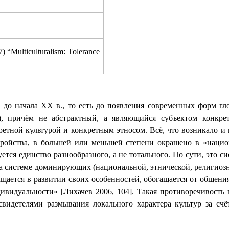
 “Multiculturalism: Tolerance
ла до начала XX в., то есть до появления современных форм 
]), причём не абстрактный, а являющийся субъектом конкре
етной культурой и конкретным этносом. Всё, что возникало и во
ройства, в большей или меньшей степени окрашено в «национ
уется
единство разнообразного, а не тотального.
По сути, это с
на системе доминирующих (национальной, этнической, религио
ащается в развитии своих особенностей, обогащается от общени
ивидуальности» [Лихачев 2006, 104]. Такая противоречивость
видетелями размывания локального характера культур за счё