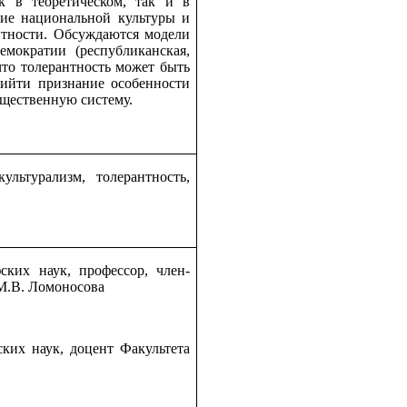
ак в теоретическом, так и в
ние национальной культуры и
нтности. Обсуждаются модели
емократии (республиканская,
что толерантность может быть
ийти признание особенности
бщественную систему.
ьтурализм, толерантность,
их наук, профессор, член-
М.В. Ломоносова
их наук, доцент Факультета