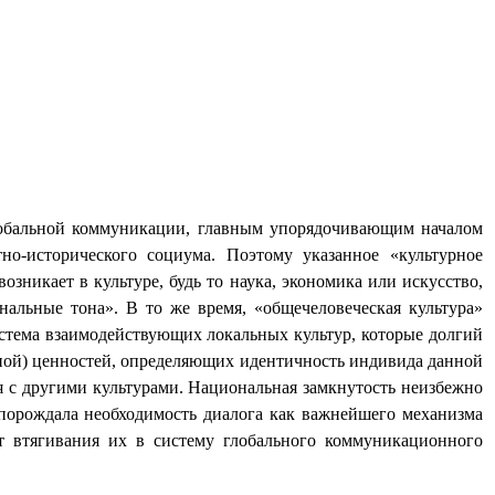
глобальной коммуникации, главным упорядочивающим началом
тно-исторического социума. Поэтому указанное «культурное
зникает в культуре, будь то наука, экономика или искусство,
альные тона». В то же время, «общечеловеческая культура»
истема
взаимодействующих локальных культур, которые долгий
зной) ценностей, определяющих идентичность индивида данной
я с другими культурами. Национальная замкнутость неизбежно
 порождала необходимость диалога как важнейшего механизма
т втягивания их в систему глобального коммуникационного