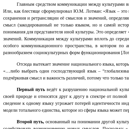
Главным средством коммуникации между культурами вы
Или, как блестяще сформулировал Ю.М. Лотман: «Язык – это к
сохранения и ретрансляции её смыслов и значений, определяя
смысл (закодированный не только языком, но и самой исто
понимания для представителя иной культуры. Это определяет 
значений. Коммуникация между культурами вплоть до середи
особого коммуникационного пространства, в котором по 
разнообразием социокультурных форм функционирования [Лот
Отсюда вытекает значение национального языка, котор
«…либо выбрать один господствующий язык – “глобализован
подчёркивая смысл и важность различий, потому что только т
Первый путь
ведёт к разрушению национальной культ
своей природе и относятся друг к другу в спектре от полно
сведение к одному языку угрожает потерей идентичности ин
модели тотального единства, которое из сферы языка может пе
Второй путь,
основанный на понимании другой культур
содействовать возникновению новых смыслов. Поскольку «