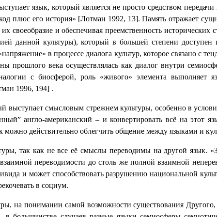
ступает язык, который является не просто средством
передачи 
од плюс его история» [Лотман 1992, 13]. Память отражает сущ
 их своеобразие и обеспечивая преемственность исторических 
рией данной культуры), который в большей степени доступен 
«напряжение» в процессе диалога культур, которое связано с те
ны прошлого века осуществлялась как диалог внутри семиосфе
аналогии с биосферой, роль «живого» элемента выполняет я
ман 1996, 194]
.
ый выступает смысловым стрежнем культуры, особенно в условия
ный” англо-американский – и конвертировать всё на этот язы
ак можно действительно облегчить общение между языками и куль
уры, так как не все её смыслы переводимы на другой язык. 
й взаимной переводимости до столь же полной взаимной непере
дивида и может способствовать разрушению национальной культ
рекочевать в социум.
ы, на понимании самой возможности существования Другого, и
…в большинстве случаев разные языки семиосферы семиотич