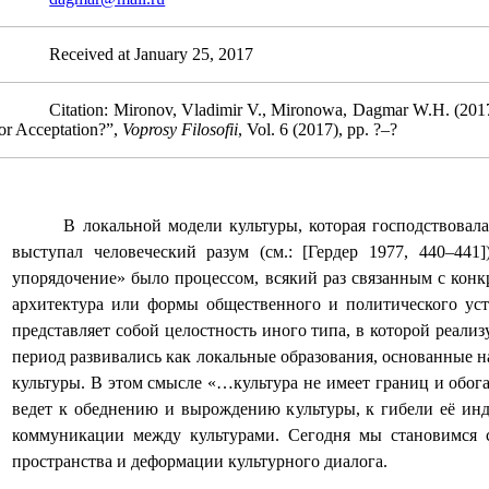
Received at January 25, 2017
Citation: Mironov, Vladimir V., Mironowa, Dagmar W.H. (2017)
or Acceptation?”,
Voprosy Filosofii
, Vol. 6 (2017), pp. ?‒?
В локальной модели культуры, которая господствова
выступал человеческий разум (см.: [Гердер 1977, 440–441
упорядочение» было процессом, всякий раз связанным с конкр
архитектура или формы общественного и политического уст
представляет собой целостность иного типа, в которой реализ
период
развивались как локальные образования, основанные 
культуры. В этом смысле «…культура не имеет границ и обог
ведет к обеднению и вырождению культуры, к гибели её инд
коммуникации между культурами. Сегодня мы становимся с
пространства и деформации культурного диалога.