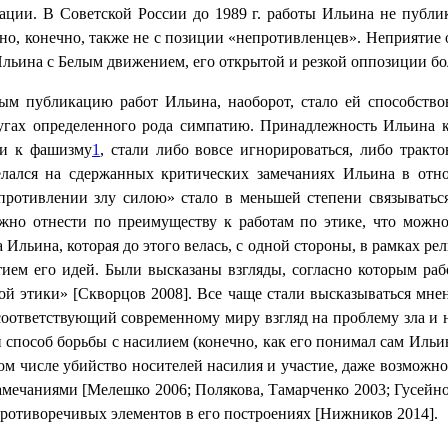
рации. В Советской России до 1989 г. работы Ильина не публи
 но, конечно, также не с позиции «непротивленцев». Неприятие
и Ильина с Белым движением, его открытой и резкой оппозиции б
ым публикацию работ Ильина, наоборот, стало ей способствов
угах определенного рода симпатию. Принадлежность Ильина к
ии к фашизму
1
, стали либо вовсе игнорироваться, либо тракто
делался на сдержанных критических замечаниях Ильина в отн
ротивлении злу силою» стало в меньшей степени связыватьс
жно отнести по преимуществу к работам по этике, что можно
Ильина, которая до этого велась, с одной стороны, в рамках ре
тием его идей. Были высказаны взгляды, согласно которым раб
й этики» [Скворцов 2008]. Все чаще стали высказываться мне
 соответствующий современному миру взгляд на проблему зла и
способ борьбы с насилием (конечно, как его понимал сам Ильи
 том числе убийство носителей насилия и участие, даже возмож
амечаниями [Мелешко 2006; Полякова, Тамарченко 2003; Гусейно
противоречивых элементов в его построениях [Нижников 2014].