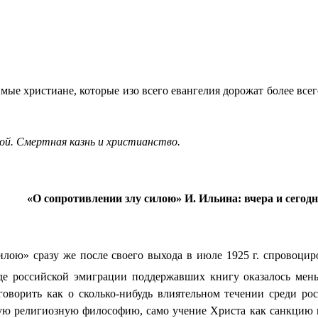
ые христиане, которые изо всего евангелия дорожат более всего
ой. Смертная казнь и христианство.
«О сопротивлении злу силою» И. Ильина: вчера и сегод
ою» сразу же после своего выхода в июле 1925 г. спровоцир
еде российской эмиграции поддержавших книгу оказалось мень
говорить как о сколько-нибудь влиятельном течении среди р
ю религиозную философию, само учение Христа как санкцию н