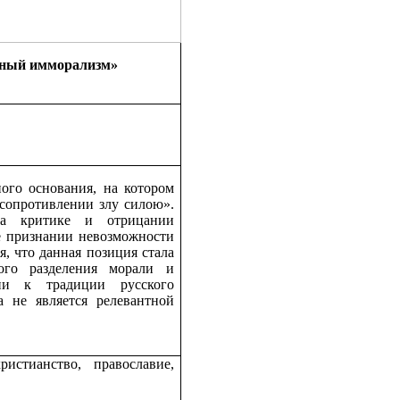
вный имморализм»
ного основания, на котором
сопротивлении злу силою».
 на критике и отрицании
е признании невозможности
, что данная позиция стала
ого разделения морали и
ции к традиции русского
а не является релевантной
стианство, православие,