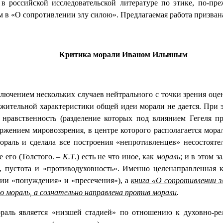
 российской исследовательской литературе по этике, по-пре
 в «О сопротивлении злу силою». Предлагаемая работа призвана
Критика морали Иваном Ильиным
ключением нескольких случаев нейтрального с точки зрения оце
ительной характеристики общей идеи морали не дается. При эт
 нравственность (разделение которых под влиянием Гегеля пр
ержением мировоззрения, в центре которого располагается мора
ораль и сделала все построения «непротивленцев» несостоят
 его (Толстого. –
К.Т
.) есть не что иное, как
мораль
; и в этом 
ь, пустота и «противодуховность». Именно целенаправленная
гии «понуждения» и «пресечения»), а
книга «О сопротивлении з
ю мораль, а сознательно направлена против морали
.
раль является «низшей стадией» по отношению к духовно-рел