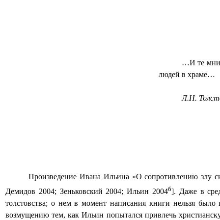
…И те мним
людей в храме…
Л.Н. Толст
Произведение Ивана Ильина «О сопротивлению злу сил
б
Демидов 2004; Зеньковский 2004; Ильин 2004
]. Даже в ср
толстовства; о нем в момент написания книги нельзя было 
возмущению тем, как Ильин попытался привлечь христианску