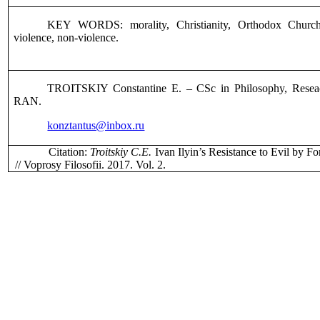
KEY WORDS: morality, Christianity, Orthodox Church, 
violence, non-violence.
TROITSKIY
С
onstantine E. – CSc in Philosophy, Reseac
RAN.
konztantus@inbox.ru
Citation:
Troitskiy
С
.E.
Ivan Ilyin’s Resistance to Evil by F
// Voprosy Filosofii. 2017. Vol. 2
.