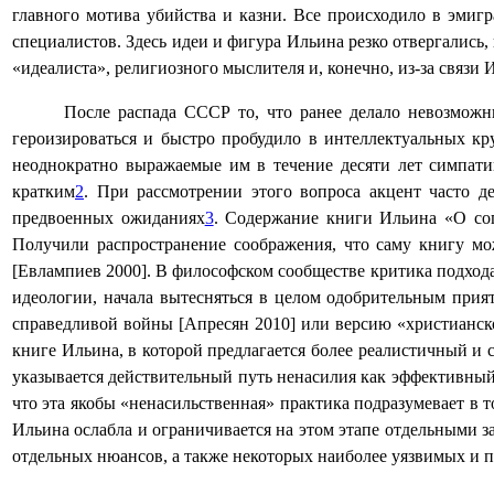
главного мотива убийства и казни. Все происходило в эмиг
специалистов. Здесь идеи и фигура Ильина резко отвергались,
«идеалиста», религиозного мыслителя и, конечно, из-за связ
После распада СССР то, что ранее делало невозможн
героизироваться и быстро пробудило в интеллектуальных кр
неоднократно выражаемые им в течение десяти лет симпат
кратким
2
. При рассмотрении этого вопроса акцент часто 
предвоенных ожиданиях
3
. Содержание книги Ильина «О соп
Получили распространение соображения, что саму книгу мо
[Евлампиев 2000]. В философском сообществе критика подхода 
идеологии, начала вытесняться в целом одобрительным прия
справедливой войны [Апресян 2010] или версию «христианско
книге Ильина, в которой предлагается более реалистичный и
указывается действительный путь ненасилия как эффективный 
что эта якобы «ненасильственная» практика подразумевает в
Ильина ослабла и ограничивается на этом этапе отдельными з
отдельных нюансов, а также некоторых наиболее уязвимых и 