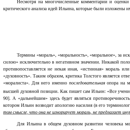
Несмотря на многочисленные комментарии и оценки в
критического анализа идей Ильина, которые были изложены им
Термины «мораль», «моральность», «моральное», за ис
силою» исключительно в негативном значении. Никакой полож
противопоставляется не некая иная, «истинная» мораль или
«духовность». Таким образом, критика Толстого является отв
«моралиста». Для него именно
последовательная
опора на м
высшей духовной позиции. Как пишет сам Ильин: «Все учение
90]. А «дальнейшим» здесь будет являться противоречивост
котором Ильин возводит апологию насилия (в его терминоло
том смысле, что она не игнорирует мораль, не предлагает ину
Для Ильина в общем духовном развитии человека мо