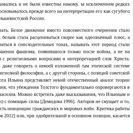
ковались и не были известны никому, за исключением редких
 основывалось прежде всего на интерпретации его как сугубого
ольшевистской России.
ать. Белое движение вместо повсеместного очернения стало
 белым стала расцениваться скорее как однозначный плюс, а
ваться в снисходительных тонах, называть этот период стали
ошении фашизма, появившихся только после войны, а не на
я с религиозными вопросами и интерпретацией слов Христа.
 даже говорить о некоей изложенной там этической системе
лигиозной философии, а с другой стороны, с позиций советской
ота Ильина представляет некий отечественный аналог теории
ния, что убеждения Толстого фундаментально опровергаются в
 насилия. Можно встретить даже высказывания, что Ильиным и
н) с помощью силы [Демидова 1996]. Авторов не смущает и то,
ность инициации гражданских и мировых войн. Критика работы
в 2012] или, при одобрительной в основном позиции, касается