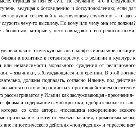
ысле, отрицая за ней ее суть. Не случайно, что в следующем
ступень, ведущая к боговидению и богоуподоблению; если для
ачество души, созревшей к властвующему служению, – то здесь
а
служить чему-то высшему. Но кому или чему она это должна?
 абсолютам, которые у него совпадают с его религиозными,
куляризировать этическую мысль с конфессиональной позиции
близки в политике к тоталитаризму, а в религии и культуре к
и или независимости морального суждения от религиозного
ркви, – язычники, заблуждающиеся или еретики. В этой логике
овательно, должны подпадать, согласно Ильину, под действие
новывается и готово ограничиться противодействием носителям
то рассматривается у Ильина как заслуживающая «пресечения».
ают: форма и содержание самой критики, одобрительные отзывы
 которая, со слов автора, «посвящена искоренению всякого
рые призывали к отказу от
любого
насилия, применимы меры,
ься вне гипотетического действия «понуждения» и «пресечения»