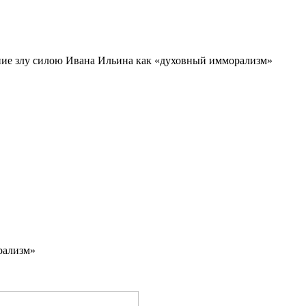
ие злу силою Ивана Ильина как «духовный имморализм»
рализм»