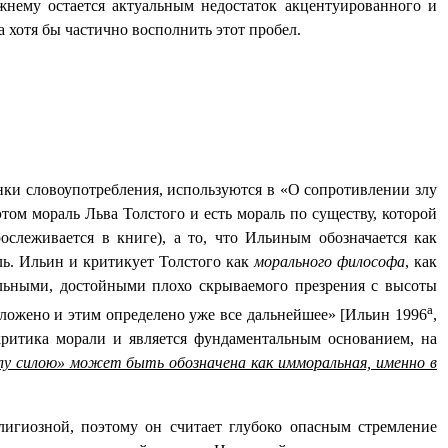
жнему остается актуальным недостаток акцентуированного и
 хотя бы частично восполнить этот пробел.
нки словоупотребления, используются в «О сопротивлении злу
ом мораль Льва Толстого и есть мораль по существу, которой
ослеживается в книге), а то, что Ильиным обозначается как
ль. Ильин и критикует Толстого как
морального
философа
, как
ельными, достойными плохо скрываемого презрения с высоты
а
заложено и этим определено уже все дальнейшее» [Ильин 1996
,
 критика морали и является фундаментальным основанием, на
лу силою» может быть обозначена как имморальная, именно в
игиозной, поэтому он считает глубоко опасным стремление