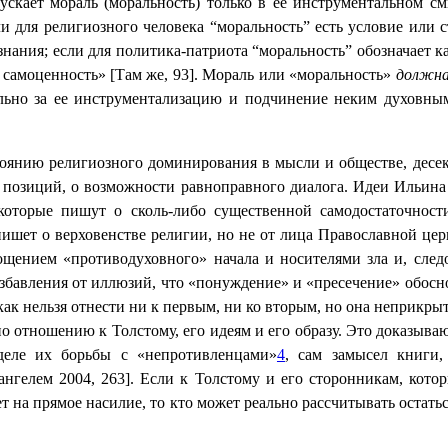
ускает мораль (моральность) только в ее инструментальном см
и для религиозного человека “моральность” есть условие или 
нания; если для политика-патриота “моральность” обозначает к
 самоценность» [Там же, 93]. Мораль или «моральность»
должн
льно за ее инструментализацию и подчинение неким духовным
стоянию религиозного доминирования в мысли и обществе, десе
 позиций, о возможности равноправного диалога. Идеи Ильина 
 которые пишут о сколь-либо существенной самодостаточност
 пишет о верховенстве религии, но не от лица Православной це
лощением «противодуховного» начала и носителями зла и, след
избавления от иллюзий, что «понуждение» и «пресечение» обос
ак нельзя отнести ни к первым, ни ко вторым, но она неприкры
по отношению к Толстому, его идеям и его образу. Это доказыв
деле их борьбы с «непротивленцами»
4
, сам замысел книги,
ангелем 2004, 263]. Если к Толстому и его сторонникам, кото
т на прямое насилие, то кто может реально рассчитывать остат