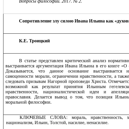
Вопросы философии. 2017
. № 2.
Сопротивление злу силою Ивана Ильина как «духо
К.Е. Троицкий
В статье представлен критический анализ норматив
выстраивается аргументация Ивана Ильина в его книге «О 
Доказывается, что данное основание выстраивается
самоценности морали, ограничении нравственности, а такж
следовать призывам Нагорной проповеди Христа. Отмечается
возможной как результат принятия Ильиным гегелевск
нравственности, националистической идеи и апелля
православия. Делается вывод о том, что позиция Ильин
моральной философии.
КЛЮЧЕВЫЕ СЛОВА: мораль, нравственность, хри
национализм, Ильин, Толстой, насилие, ненасилие.