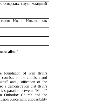
лософских наук, младший
 силою Ивана Ильина как
 Immoralism”
ve foundation of Ivan Ilyin’s
consists in the criticism and
hkeit
” and justification of the
o a demonstration that Ilyin’s
l’s separation between “Moral”
sian Orthodox Church and the
nclusion concerning impossibility