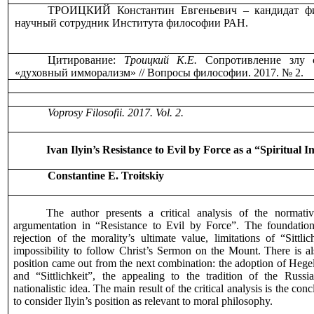
ТРОИЦКИЙ Константин Евгеньевич – кандидат фи
научный сотрудник Института философии РАН.
Цитирование:
Троицкий К.Е.
Сопротивление злу
«духовный имморализм» // Вопросы философии. 2017. № 2.
Voprosy Filosofii
. 201
7
.
Vol
. 2.
Ivan Ilyin’s Resistance to Evil by Force as a “Spiritual
С
onstantine E. Troitskiy
The author presents a critical analysis of the normati
argumentation in “Resistance to Evil by Force”. The foundation 
rejection of the morality’s ultimate value, limitations of “
Sittlic
impossibility to follow Christ’s Sermon on the Mount. There is als
position came out from the next combination: the adoption of Hege
and “Sittlichkeit”, the appealing to the tradition of the Rus
nationalistic idea. The main result of the critical analysis is the co
to consider Ilyin’s position as relevant to moral philosophy.