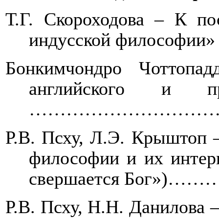
Т.Г. Скороходова – К п
индусской философ
Бонкимчондро Чоттопа
английского и 
……………………………
Р.В. Псху, Л.Э. Крыштоп 
философии и их интерп
свершается Бо
Р.В. Псху, Н.Н. Данилова 