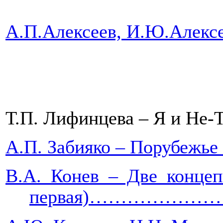
А.П.Алексеев, И.Ю.Алекс
Т.П. Лифинцева – Я и 
А.П. Забияко – Порубе
В.А. Конев – Две конце
первая)…………