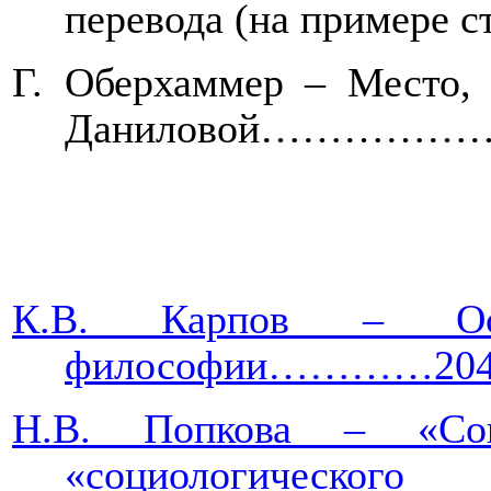
перевода (на примере 
Г. Оберхаммер – Место, 
Даниловой………
К.В. Карпов – Осно
философии…………20
Н.В. Попкова – «Соц
«социол