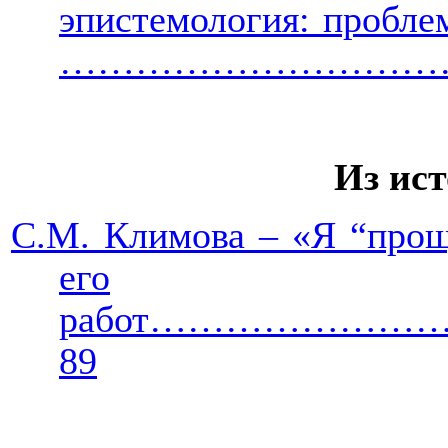
эпистемология: пробле
…………………………
Из ис
С.М. Климова – «Я “проща
его
работ……………
89