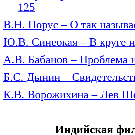
125
В.Н. Порус – О так на
Ю.В. Синеокая – В кру
А.В. Бабанов – Проблема
Б.С. Дынин – Свид
К.В. Ворожихина – Ле
Индийская фил