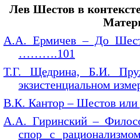
Лев Шестов в контекст
Матер
А.А. Ермичев – До Шест
……….101
Т.Г. Щедрина, Б.И. Пр
экзистенциальном
В.К. Кантор – Шест
А.А. Гиринский – Филос
спор с рацио